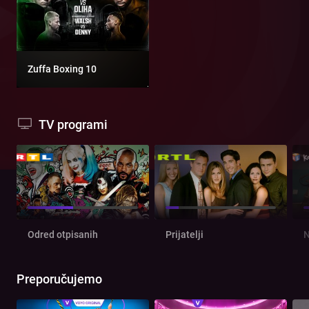
Zuffa Boxing 10
TV programi
Odred otpisanih
Prijatelji
N
Preporučujemo