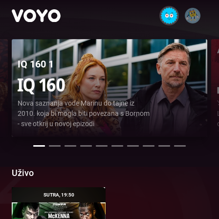
IQ 160 1
Nova saznanja vode Marinu do tajne iz
2010. koja bi mogla biti povezana s Bornom
- sve otkrij u novoj epizodi
Uživo
SUTRA, 19:50