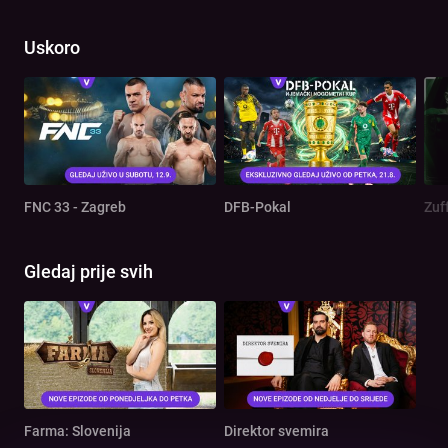
Uskoro
FNC 33 - Zagreb
DFB-Pokal
Zuf
Gledaj prije svih
Farma: Slovenija
Direktor svemira