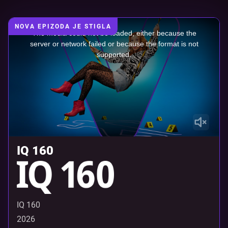
This
NOVA EPIZODA JE STIGLA
is
The media could not be loaded, either because the
a
server or network failed or because the format is not
modal
window.
supported.
IQ 160
IQ 160
2026