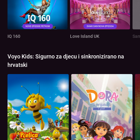
IQ 160
Love Island UK
Sam
Voyo Kids: Sigurno za djecu i sinkronizirano na
hrvatski