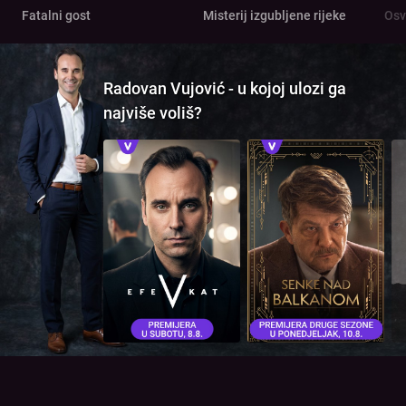
Fatalni gost
Misterij izgubljene rijeke
Osv
Radovan Vujović - u kojoj ulozi ga
najviše voliš?