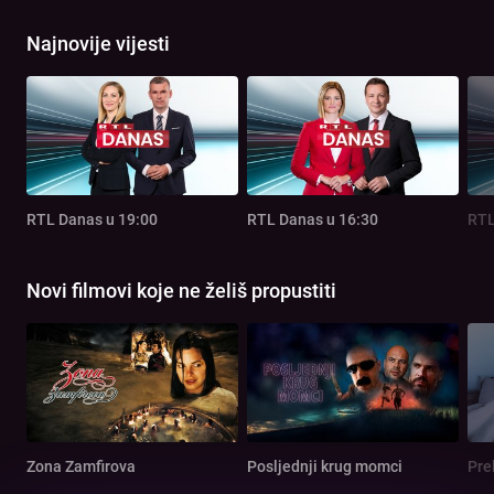
Najnovije vijesti
RTL Danas u 19:00
RTL Danas u 16:30
RTL
Novi filmovi koje ne želiš propustiti
Zona Zamfirova
Posljednji krug momci
Pre