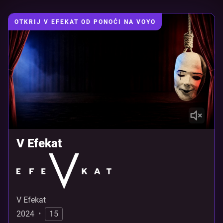
OTKRIJ V EFEKAT OD PONOĆI NA VOYO
V Efekat
V Efekat
2024
•
15