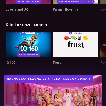
Love Island UK
Farma: Slovenija
Lov
Krimi uz dozu humora
IQ 160
Frust
Rok
NAJNOVIJA SEZONA JE STIGLA! GLEDAJ ODMAH