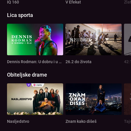
IQ 160
V Efekat
Zla
Lica sporta
Dennis Rodman: U dobru i u zlu
26.2 do života
42:
Obiteljske drame
Nasljedstvo
Znam kako dišeš
Taj