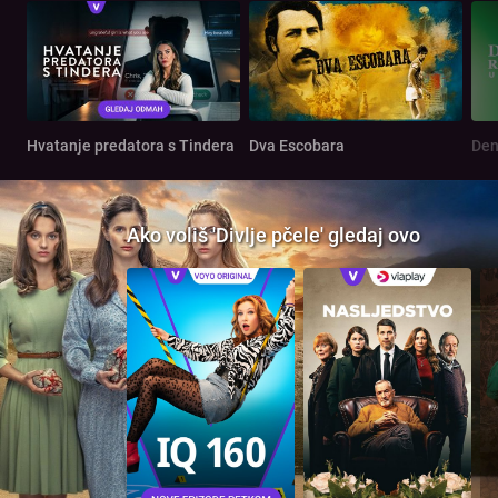
Hvatanje predatora s Tindera
Dva Escobara
Ako voliš 'Divlje pčele' gledaj ovo