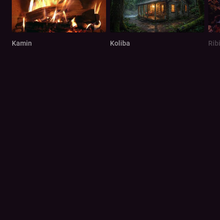
Kamin
Koliba
Rib