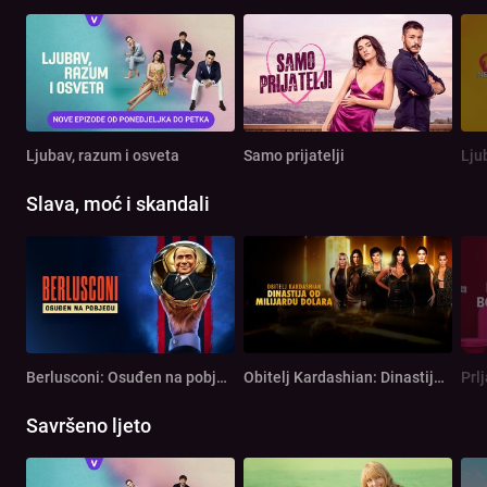
Ljubav, razum i osveta
Samo prijatelji
Lju
Slava, moć i skandali
Berlusconi: Osuđen na pobjedu
Obitelj Kardashian: Dinastija od milijardu dolara
Prl
Savršeno ljeto