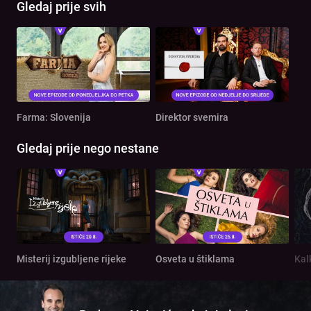
Gledaj prije svih
Farma: Slovenija
Direktor svemira
Gledaj prije nego nestane
Misterij izgubljene rijeke
Osveta u štiklama
Kal