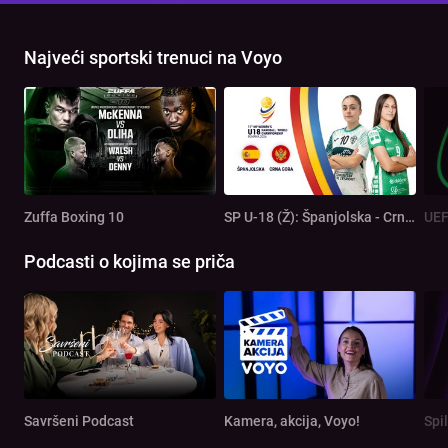
Najveći sportski trenuci na Voyo
Zuffa Boxing 10
SP U-18 (Ž): Španjolska - Crna Gora
Podcasti o kojima se priča
Savršeni Podcast
Kamera, akcija, Voyo!
Spi