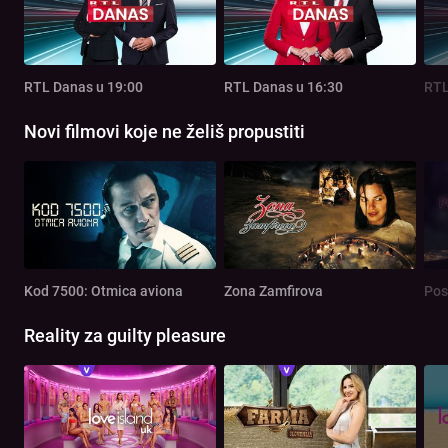
RTL Danas u 19:00
RTL Danas u 16:30
RTL
Novi filmovi koje ne želiš propustiti
Kod 7500: Otmica aviona
Zona Zamfirova
Pos
Reality za guilty pleasure