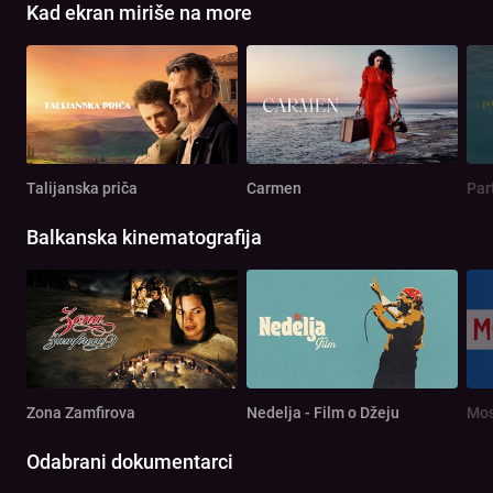
Kad ekran miriše na more
Talijanska priča
Carmen
Par
Balkanska kinematografija
Zona Zamfirova
Nedelja - Film o Džeju
Mos
Odabrani dokumentarci