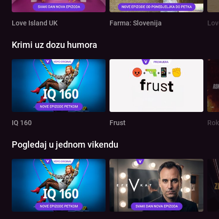
Love Island UK
Farma: Slovenija
Lov
Krimi uz dozu humora
IQ 160
Frust
Rok
Pogledaj u jednom vikendu