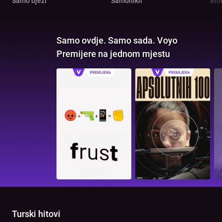
Samo bježi
Samonikli
Blo
Samo ovdje. Samo sada. Voyo
Premijere na jednom mjestu
Turski hitovi