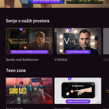
Serije s naših prostora
Senke nad Balkanom
V Efekat
Sam
Teen zone