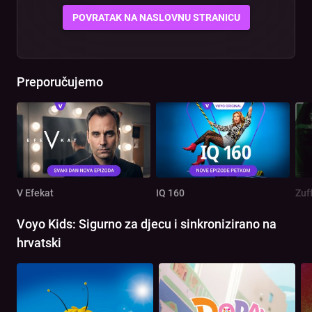
POVRATAK NA NASLOVNU STRANICU
Preporučujemo
V Efekat
IQ 160
Zuf
Voyo Kids: Sigurno za djecu i sinkronizirano na
hrvatski