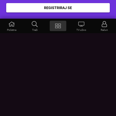
REGISTRIRAJ SE
Početna
Traži
TV uživo
Račun
VOYO
POMOĆ
Često postavljana pitanja
Kontakt
Cjenik
Povezivanje uređaja
Vizualna upozorenja
Provjerite vezu
UVJETI
UREĐAJI