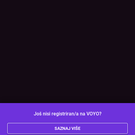
Još nisi registriran/a na VOYO?
SAZNAJ VIŠE