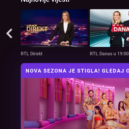
RTL Direkt
RTL Danas u 19:00
NOVA SEZONA JE STIGLA! GLEDAJ
Video
Player
is
loading.