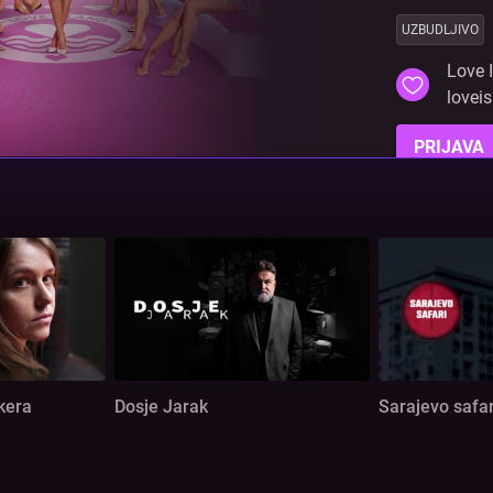
UZBUDLJIVO
Love I
loveis
PRIJAVA
kera
Dosje Jarak
Sarajevo safar