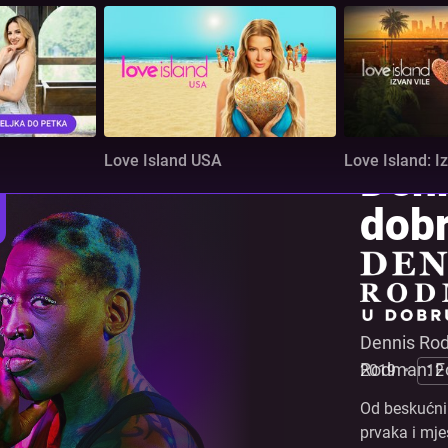
Love Island USA
Love Island: Iz
Den
dobr
Dennis Rod
Rodman: Fo
2019
•
12
Od beskućni
prvaka i mje