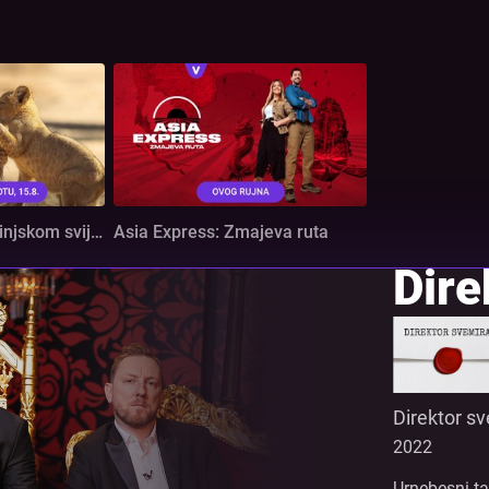
Roditeljstvo u životinjskom svijetu
Asia Express: Zmajeva ruta
Dire
Direktor s
2022
Urnebesni t