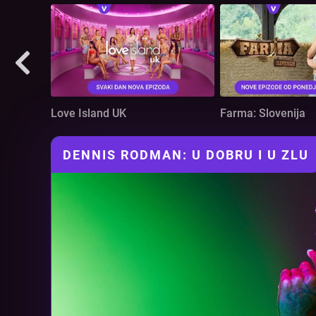
Love Island UK
Farma: Slovenija
DENNIS RODMAN: U DOBRU I U ZLU
Video
Player
is
loading.