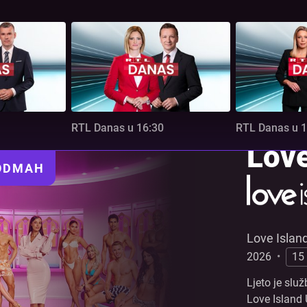
RTL Danas u 16:30
RTL Danas u 1
Love
 ODMAH
Love Islan
2026
•
15
Ljeto je služ
Love Island 