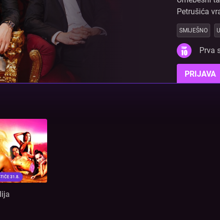
Petrušića vr
SMIJEŠNO
U
Prva s
PRIJAVA
ija