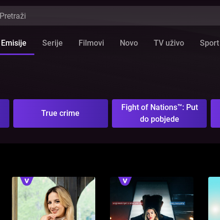
Emisije
Serije
Filmovi
Novo
TV uživo
Sport
Fight of Nations™: Put
True crime
do pobjede