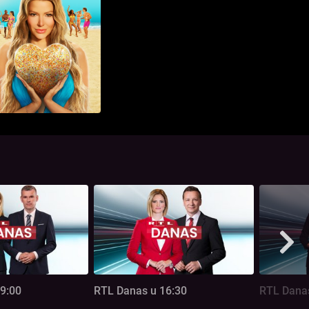
9:00
RTL Danas u 16:30
RTL Danas