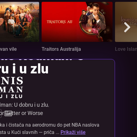
van vile
Traitors Australija
Love Islan
nis Rodman: U
u i u zlu
man: U dobru i u zlu
,
r Better or Worse
ka i čistača na aerodromu do pet NBA naslova
sta u Kući slavnih — priča ...
Prikaži više