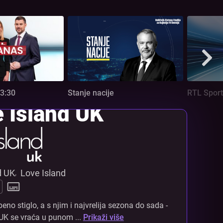
3:30
Stanje nacije
RTL Sport
 Island UK
d UK
Love Island
,
beno stiglo, a s njim i najvrelija sezona do sada -
UK se vraća u punom ...
Prikaži više