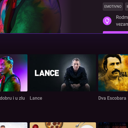
EMOTIVNO
Rodma
vezam
PRIJAVA
obru i u zlu
Lance
Dva Escobara