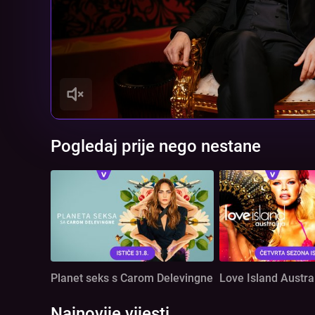
is
loading.
Pogledaj prije nego nestane
Planet seks s Carom Delevingne
Love Island Austral
Najnovije vijesti