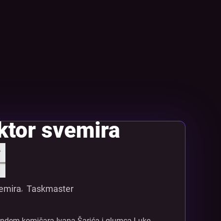
ktor svemira
vemira
Taskmaster
,
andem komičara Ivana Šarića i glumca Luke