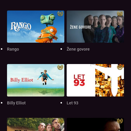
Rango
Žene govore
Billy Elliot
Let 93