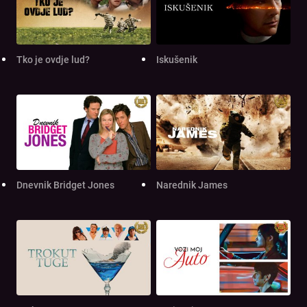
Tko je ovdje lud?
Iskušenik
Dnevnik Bridget Jones
Narednik James