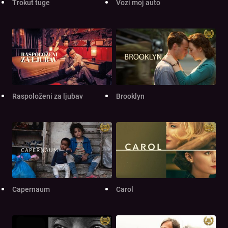
Trokut tuge
Vozi moj auto
Raspoloženi za ljubav
Brooklyn
Capernaum
Carol