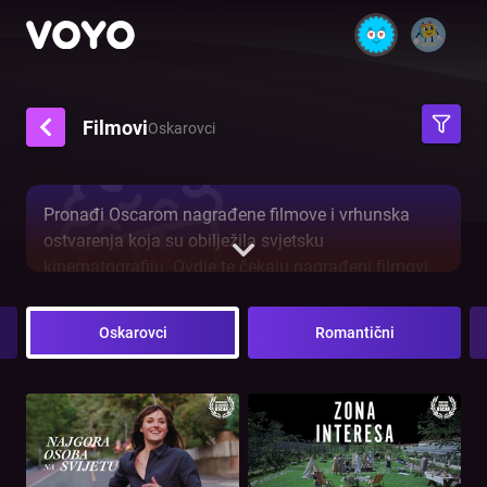
Filmovi
Oskarovci
Pronađi Oscarom nagrađene filmove i vrhunska
ostvarenja koja su obilježila svjetsku
kinematografiju. Ovdje te čekaju nagrađeni filmovi,
kultni naslovi i izvedbe koje su osvojile Akademiju.
Uživaj u najboljim filmovima svih vremena, na
Oskarovci
Romantični
jednom mjestu.