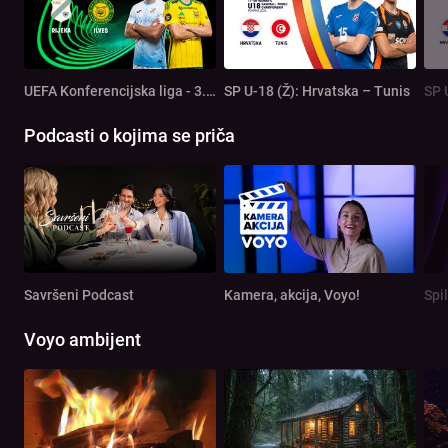
UEFA Konferencijska liga - 3. pretkolo: Rijeka - Ilves
SP U-18 (Ž): Hrvatska – Tunis
SP 
Podcasti o kojima se priča
Savršeni Podcast
Kamera, akcija, Voyo!
Spi
Voyo ambijent