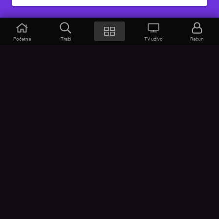
Početna
Traži
TV uživo
Račun
VOYO
POMOĆ
Često postavljana pitanja
Kontakt
Cjenik
Povezivanje uređaja
Vizualna upozorenja
Provjerite vezu
UVJETI
UREĐAJI
Opći uvjeti korištenja
Google Play
Politika privatnosti
App Store
Pravila o kolačićima
Promijeni postavke kolačića