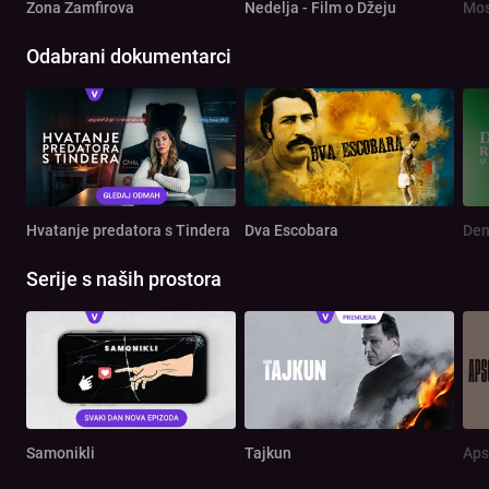
Zona Zamfirova
Nedelja - Film o Džeju
Mos
Odabrani dokumentarci
Hvatanje predatora s Tindera
Dva Escobara
Serije s naših prostora
Samonikli
Tajkun
Aps