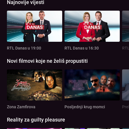
Najnovije vijesti
RTL Danas u 19:00
RTL Danas u 16:30
RTL
Novi filmovi koje ne želiš propustiti
Zona Zamfirova
Posljednji krug momci
Pre
Reality za guilty pleasure