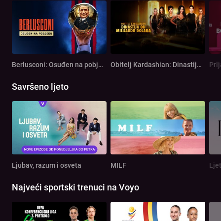
Berlusconi: Osuđen na pobjedu
Obitelj Kardashian: Dinastija od milijardu dolara
Prl
Savršeno ljeto
Ljubav, razum i osveta
MILF
Lje
Najveći sportski trenuci na Voyo