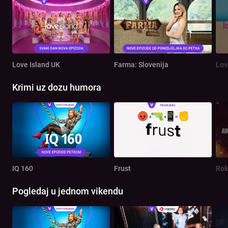
Love Island UK
Farma: Slovenija
Lov
Krimi uz dozu humora
IQ 160
Frust
Rok
Pogledaj u jednom vikendu