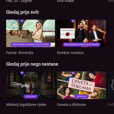
FNC 33 - Zagreb
DFB-Pokal
Sen
Gledaj prije svih
Farma: Slovenija
Direktor svemira
Gledaj prije nego nestane
Misterij izgubljene rijeke
Osveta u štiklama
Kal