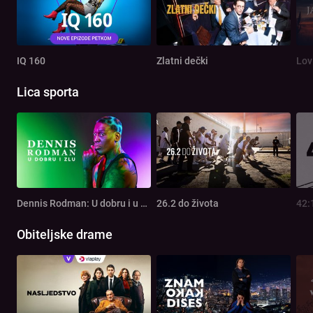
IQ 160
Zlatni dečki
Lov
Lica sporta
Dennis Rodman: U dobru i u zlu
26.2 do života
42:
Obiteljske drame