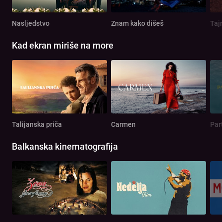
Nasljedstvo
Znam kako dišeš
Taj
Kad ekran miriše na more
Talijanska priča
Carmen
Par
Balkanska kinematografija