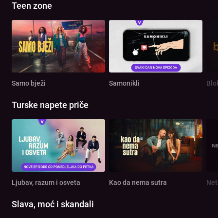
Teen zone
Samo bježi
Samonikli
Blo
Turske napete priče
Ljubav, razum i osveta
Kao da nema sutra
Net
Slava, moć i skandali