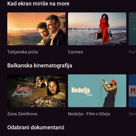
Kad ekran miriše na more
Talijanska priča
Carmen
Par
Balkanska kinematografija
Zona Zamfirova
Nedelja - Film o Džeju
Mos
Odabrani dokumentarci