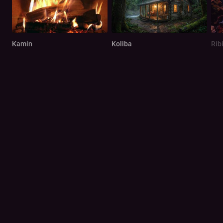
Kamin
Koliba
Rib