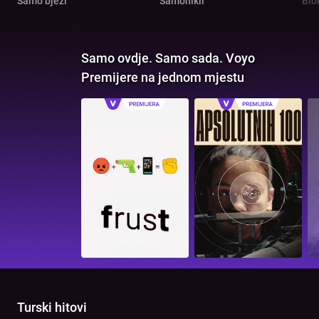
Samo bježi
Samonikli
Blo
Samo ovdje. Samo sada. Voyo
Premijere na jednom mjestu
Turski hitovi