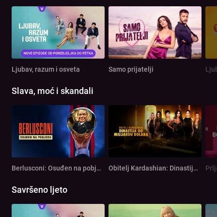
Ljubav, razum i osveta
Samo prijatelji
Lju
Slava, moć i skandali
Berlusconi: Osuđen na pobjedu
Obitelj Kardashian: Dinastija od milijardu dolara
Prl
Savršeno ljeto