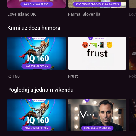
Love Island UK
Farma: Slovenija
Lov
Krimi uz dozu humora
IQ 160
Frust
Rok
Pogledaj u jednom vikendu