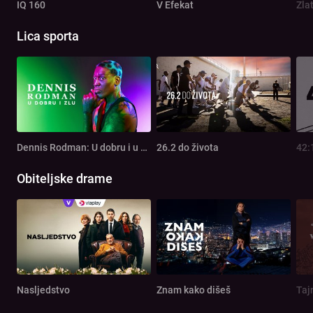
IQ 160
V Efekat
Zla
Lica sporta
Dennis Rodman: U dobru i u zlu
26.2 do života
42:
Obiteljske drame
Nasljedstvo
Znam kako dišeš
Taj