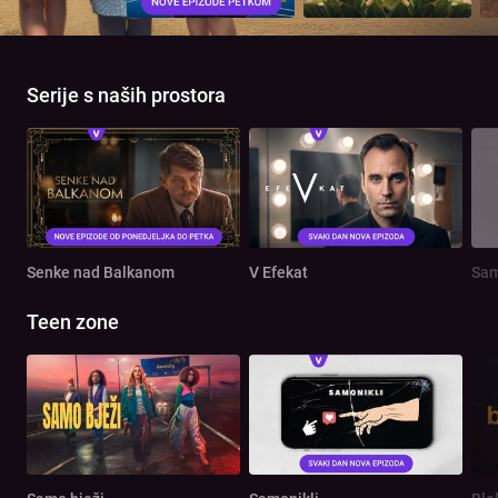
Serije s naših prostora
Senke nad Balkanom
V Efekat
Sam
Teen zone