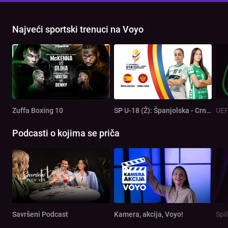
Najveći sportski trenuci na Voyo
Zuffa Boxing 10
SP U-18 (Ž): Španjolska - Crna Gora
Podcasti o kojima se priča
Savršeni Podcast
Kamera, akcija, Voyo!
Spi