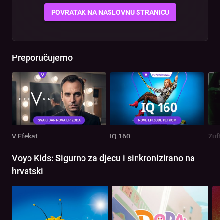
POVRATAK NA NASLOVNU STRANICU
Preporučujemo
V Efekat
IQ 160
Zuf
Voyo Kids: Sigurno za djecu i sinkronizirano na
hrvatski