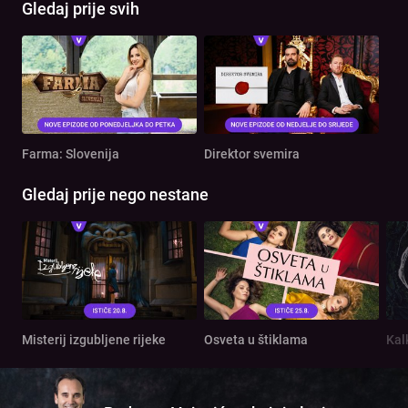
Gledaj prije svih
Farma: Slovenija
Direktor svemira
Gledaj prije nego nestane
Misterij izgubljene rijeke
Osveta u štiklama
Kal