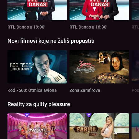
RTL Danas u 19:00
RTL Danas u 16:30
RTL
Novi filmovi koje ne želiš propustiti
Kod 7500: Otmica aviona
Zona Zamfirova
Pos
Reality za guilty pleasure