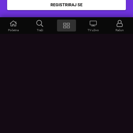
REGISTRIRAJ SE
Početna
Traži
TV uživo
Račun
VOYO
POMOĆ
Često postavljana pitanja
Kontakt
Cjenik
Povezivanje uređaja
Vizualna upozorenja
Provjerite vezu
UVJETI
UREĐAJI