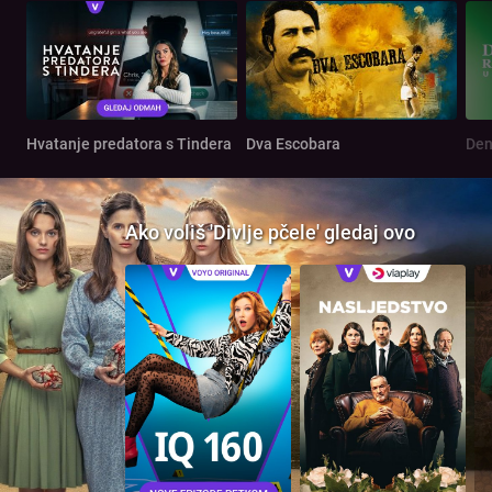
Hvatanje predatora s Tindera
Dva Escobara
Ako voliš 'Divlje pčele' gledaj ovo