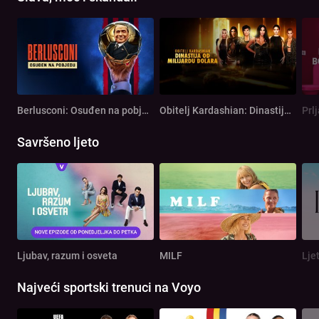
Berlusconi: Osuđen na pobjedu
Obitelj Kardashian: Dinastija od milijardu dolara
Prl
Savršeno ljeto
Ljubav, razum i osveta
MILF
Lje
Najveći sportski trenuci na Voyo