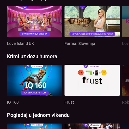
Love Island UK
Farma: Slovenija
Lov
Krimi uz dozu humora
IQ 160
Frust
Rok
Pogledaj u jednom vikendu