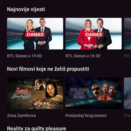
Najnovije vijesti
RTL Danas u 19:00
RTL Danas u 16:30
RTL
Novi filmovi koje ne želiš propustiti
Zona Zamfirova
Posljednji krug momci
Pre
Reality za guilty pleasure