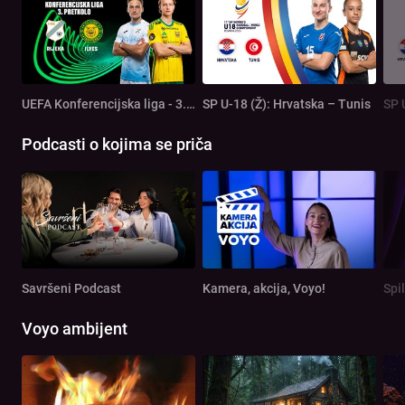
UEFA Konferencijska liga - 3. pretkolo: Rijeka - Ilves
SP U-18 (Ž): Hrvatska – Tunis
SP 
Podcasti o kojima se priča
Savršeni Podcast
Kamera, akcija, Voyo!
Spi
Voyo ambijent