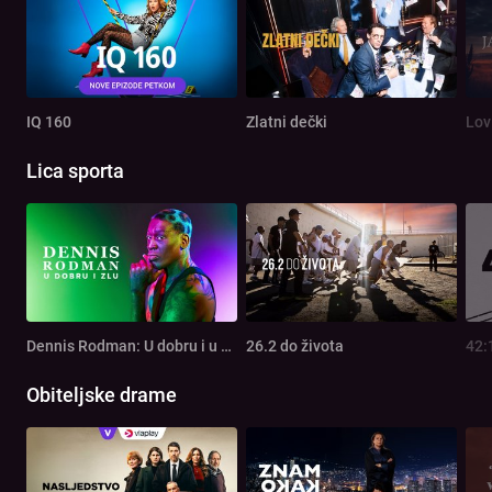
IQ 160
Zlatni dečki
Lov
Lica sporta
Dennis Rodman: U dobru i u zlu
26.2 do života
42:
Obiteljske drame