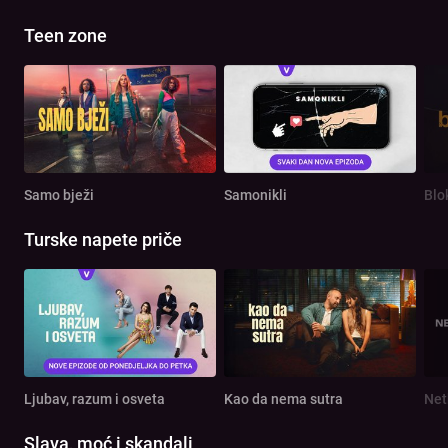
Teen zone
Samo bježi
Samonikli
Blo
Turske napete priče
Ljubav, razum i osveta
Kao da nema sutra
Net
Slava, moć i skandali