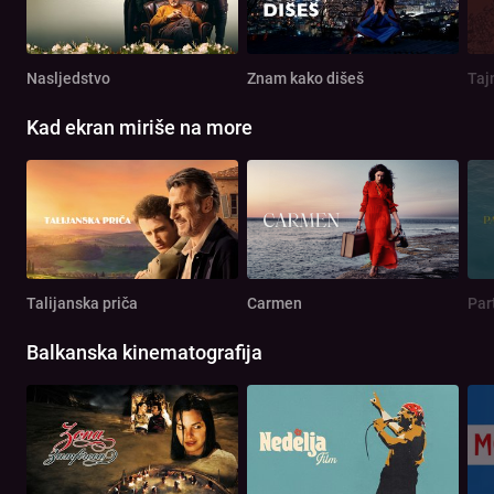
Nasljedstvo
Znam kako dišeš
Taj
Kad ekran miriše na more
Talijanska priča
Carmen
Par
Balkanska kinematografija