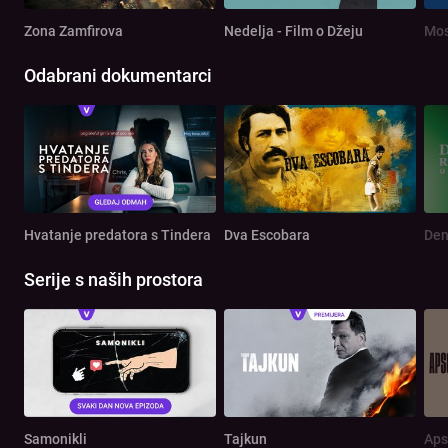
Zona Zamfirova
Nedelja - Film o Džeju
Mos
Odabrani dokumentarci
Hvatanje predatora s Tindera
Dva Escobara
Serije s naših prostora
Samonikli
Tajkun
Aps