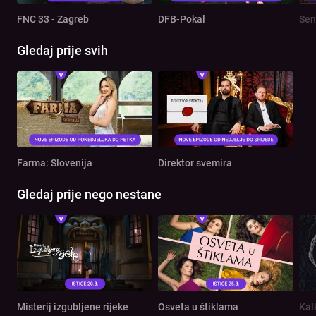
FNC 33 - Zagreb
DFB-Pokal
Sen
Gledaj prije svih
Farma: Slovenija
Direktor svemira
Gledaj prije nego nestane
Misterij izgubljene rijeke
Osveta u štiklama
Kal