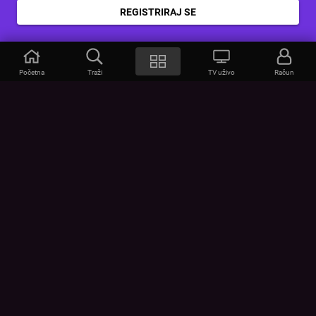
REGISTRIRAJ SE
Početna
Traži
TV uživo
Račun
VOYO
POMOĆ
Često postavljana pitanja
Kontakt
Cjenik
Povezivanje uređaja
Vizualna upozorenja
Provjerite vezu
UVJETI
UREĐAJI
Opći uvjeti korištenja
Google Play
Politika privatnosti
App Store
Pravila o kolačićima