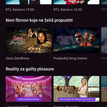
RTL Danas u 19:00
RTL Danas u 16:30
RTL
Novi filmovi koje ne želiš propustiti
Zona Zamfirova
Posljednji krug momci
Pre
Reality za guilty pleasure
Love Island UK
Farma: Slovenija
Lov