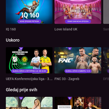
IQ 160
Love Island UK
Sam
Uskoro
UEFA Konferencijska liga - 3. pretkolo: Rijeka - Ilves
FNC 33 - Zagreb
DFB
Gledaj prije svih