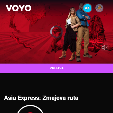
Video
Player
is
loading.
PRIJAVA
Asia Express: Zmajeva ruta