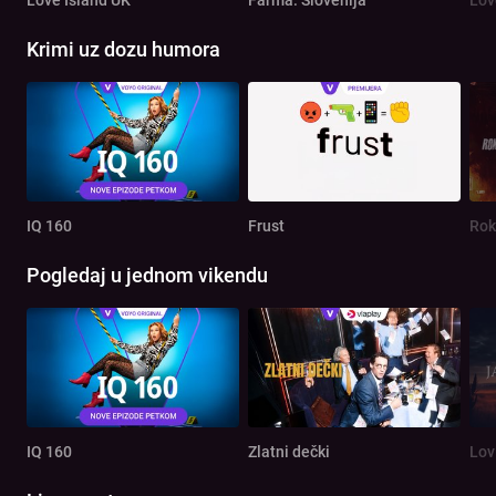
Krimi uz dozu humora
IQ 160
Frust
Rok
Pogledaj u jednom vikendu
IQ 160
Zlatni dečki
Lov