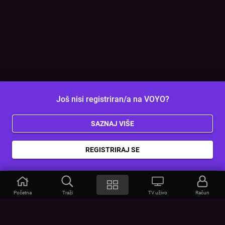
Još nisi registriran/a na VOYO?
SAZNAJ VIŠE
REGISTRIRAJ SE
Početna
Traži
TV uživo
Račun
VOYO
POMOĆ