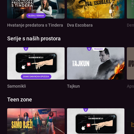
Hvatanje predatora s Tindera
Dva Escobara
Serije s naših prostora
Samonikli
Tajkun
Aps
Teen zone