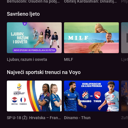
Berlusconi: Osuđen na pobjedu
Obitelj Kardashian: Dinastija od milijardu dolara
Prl
Savršeno ljeto
Ljubav, razum i osveta
MILF
Lje
Najveći sportski trenuci na Voyo
SP U-18 (Ž): Hrvatska – Francuska
Dinamo - Thun
Zuf