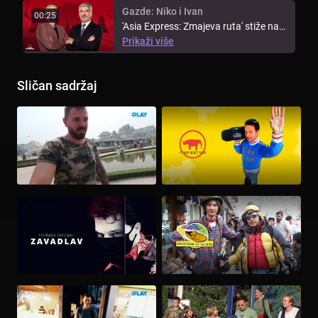
Gazde: Niko i Ivan
00:25
'Asia Express: Zmajeva ruta' stiže na
Voyo ovog rujna i donosi ...
Prikaži više
Sličan sadržaj