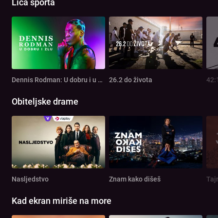
Lica sporta
Dennis Rodman: U dobru i u zlu
26.2 do života
42:
Obiteljske drame
Nasljedstvo
Znam kako dišeš
Taj
Kad ekran miriše na more