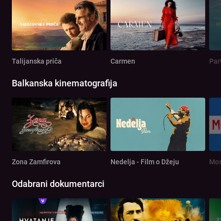
Talijanska priča
Carmen
Par
Balkanska kinematografija
Zona Zamfirova
Nedelja - Film o Džeju
Mos
Odabrani dokumentarci