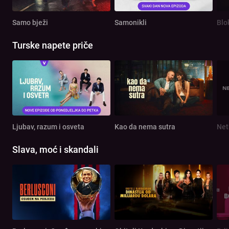
Samo bježi
Samonikli
Blo
Turske napete priče
Ljubav, razum i osveta
Kao da nema sutra
Net
Slava, moć i skandali