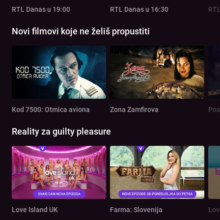
RTL Danas u 19:00
RTL Danas u 16:30
RTL
Novi filmovi koje ne želiš propustiti
Kod 7500: Otmica aviona
Zona Zamfirova
Pos
Reality za guilty pleasure
Love Island UK
Farma: Slovenija
Lov