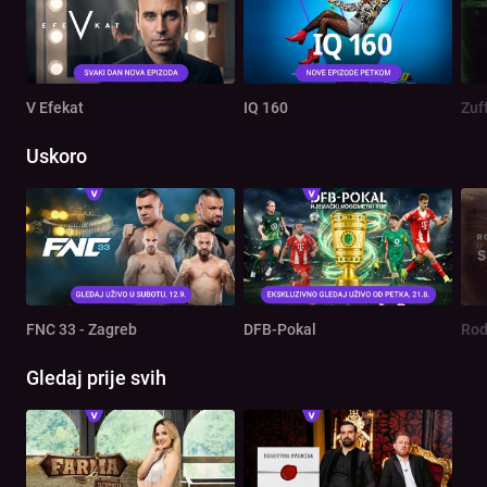
V Efekat
IQ 160
Zuf
Uskoro
FNC 33 - Zagreb
DFB-Pokal
Gledaj prije svih