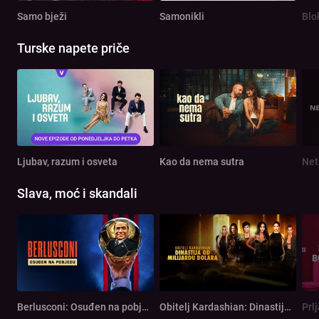
Samo bježi
Samonikli
Blo
Turske napete priče
Ljubav, razum i osveta
Kao da nema sutra
Net
Slava, moć i skandali
Berlusconi: Osuđen na pobjedu
Obitelj Kardashian: Dinastija od milijardu dolara
Prl