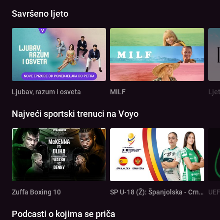
Savršeno ljeto
Ljubav, razum i osveta
MILF
Lje
Najveći sportski trenuci na Voyo
Zuffa Boxing 10
SP U-18 (Ž): Španjolska - Crna Gora
Podcasti o kojima se priča