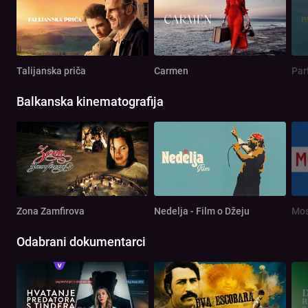
Talijanska priča
Carmen
Par
Balkanska kinematografija
Zona Zamfirova
Nedelja - Film o Džeju
Mos
Odabrani dokumentarci