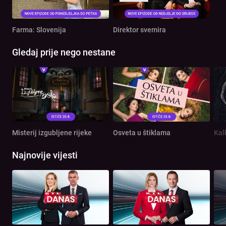
Farma: Slovenija
Direktor svemira
Gledaj prije nego nestane
Misterij izgubljene rijeke
Osveta u štiklama
Kal
Najnovije vijesti