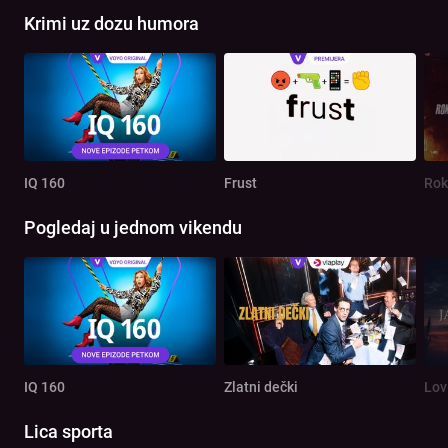
Krimi uz dozu humora
IQ 160
Frust
Rok
Pogledaj u jednom vikendu
IQ 160
Zlatni dečki
Lov
Lica sporta