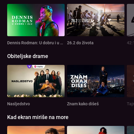
Dennis Rodman: U dobru i u zlu
26.2 do života
42:
Obiteljske drame
Nasljedstvo
Znam kako dišeš
Taj
Kad ekran miriše na more