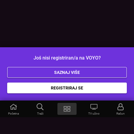
Još nisi registriran/a na VOYO?
SAZNAJ VIŠE
REGISTRIRAJ SE
Početna
Traži
TV uživo
Račun
VOYO
POMOĆ