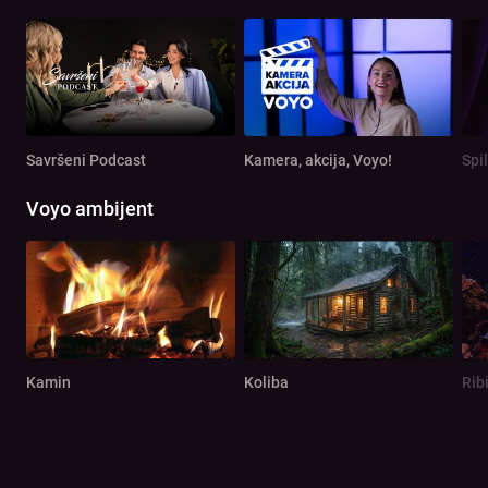
Savršeni Podcast
Kamera, akcija, Voyo!
Spi
Voyo ambijent
Kamin
Koliba
Rib