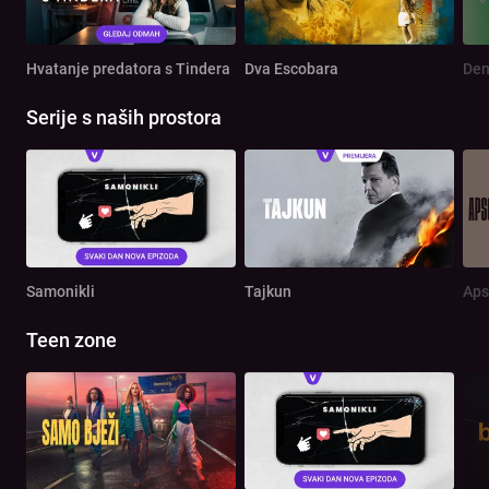
Hvatanje predatora s Tindera
Dva Escobara
Serije s naših prostora
Samonikli
Tajkun
Aps
Teen zone