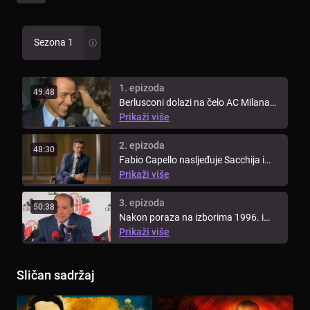
Sezona 1
1. epizoda
49:48
Berlusconi dolazi na čelo AC Milana
1986. i transformira klub iz ...
Prikaži više
2. epizoda
48:30
Fabio Capello nasljeđuje Sacchija i
osvaja tri naslova Serie A, a ...
Prikaži više
3. epizoda
50:38
Nakon poraza na izborima 1996. i
krize Milana, Berlusconi pokušava ...
Prikaži više
Sličan sadržaj