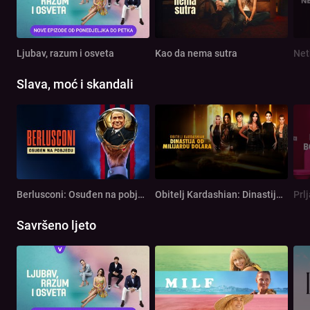
Ljubav, razum i osveta
Kao da nema sutra
Net
Slava, moć i skandali
Berlusconi: Osuđen na pobjedu
Obitelj Kardashian: Dinastija od milijardu dolara
Prl
Savršeno ljeto