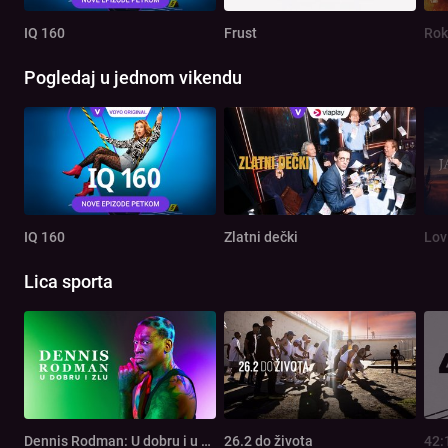
IQ 160
Frust
Rok
Pogledaj u jednom vikendu
IQ 160
Zlatni dečki
Lov
Lica sporta
Dennis Rodman: U dobru i u zlu
26.2 do života
42: