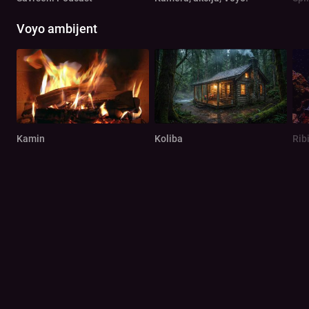
Voyo ambijent
Kamin
Koliba
Rib