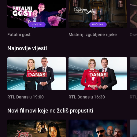
Fatalni gost
Misterij izgubljene rijeke
Osv
Najnovije vijesti
RTL Danas u 19:00
RTL Danas u 16:30
RTL
Novi filmovi koje ne želiš propustiti