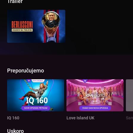
Trailer
Preporučujemo
IQ 160
Love Island UK
Sam
Uskoro