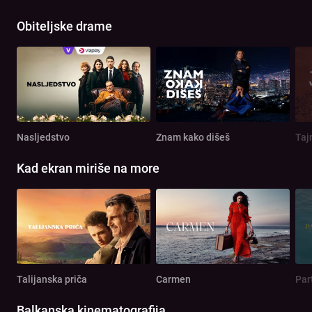
Obiteljske drame
Nasljedstvo
Znam kako dišeš
Taj
Kad ekran miriše na more
Talijanska priča
Carmen
Par
Balkanska kinematografija