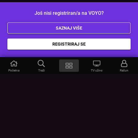
Još nisi registriran/a na VOYO?
SAZNAJ VIŠE
REGISTRIRAJ SE
Početna
Traži
TV uživo
Račun
VOYO
POMOĆ
Često postavljana pitanja
Kontakt
Cjenik
Povezivanje uređaja
Vizualna upozorenja
Provjerite vezu