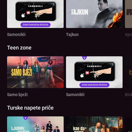
Samonikli
Tajkun
Aps
Teen zone
Samo bježi
Samonikli
Blo
Turske napete priče