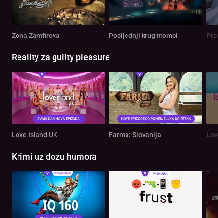
Zona Zamfirova
Posljednji krug momci
Pre
Reality za guilty pleasure
Love Island UK
Farma: Slovenija
Lov
Krimi uz dozu humora