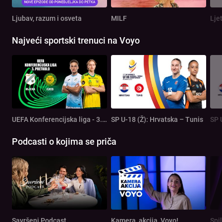
Ljubav, razum i osveta
MILF
Lje
Najveći sportski trenuci na Voyo
UEFA Konferencijska liga - 3. pretkolo: Rijeka - Ilves
SP U-18 (Ž): Hrvatska – Tunis
SP 
Podcasti o kojima se priča
Savršeni Podcast
Kamera, akcija, Voyo!
Spi