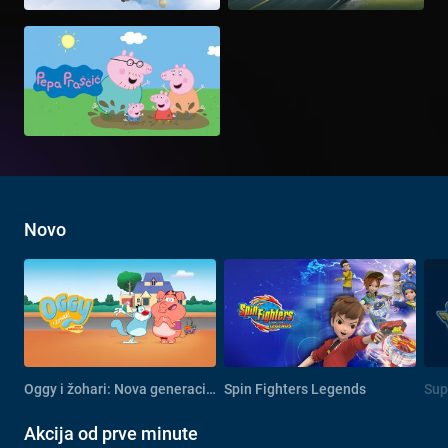
Novo
Oggy i žohari: Nova generacija
Spin Fighters Legends
Sup
Akcija od prve minute