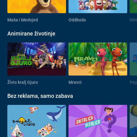
Maša i Medvjed
Oddbods
Min
Animirane životinje
Živio kralj Gjuro
Mravci
Pep
Bez reklama, samo zabava