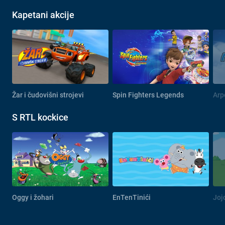
Kapetani akcije
Žar i čudovišni strojevi
Spin Fighters Legends
Arp
S RTL kockice
Oggy i žohari
EnTenTinići
Jojo