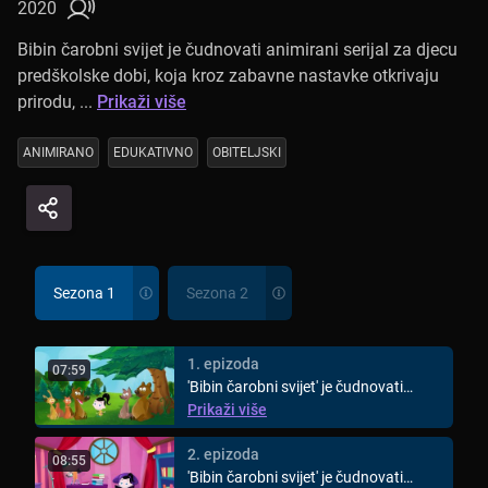
2020
Bibin čarobni svijet je čudnovati animirani serijal za djecu
predškolske dobi, koja kroz zabavne nastavke otkrivaju
prirodu, ...
Prikaži više
ANIMIRANO
EDUKATIVNO
OBITELJSKI
Sezona 1
Sezona 2
1. epizoda
07:59
'Bibin čarobni svijet' je čudnovati
animirani svijet za djecu ...
Prikaži više
2. epizoda
08:55
'Bibin čarobni svijet' je čudnovati