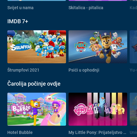
Svijet u nama
Skitalica - pitalica
Kad
IMDB 7+
Štrumpfovi 2021
Psići u ophodnji
Yu-
Čarolija počinje ovdje
Hotel Bubble
My Little Pony: Prijateljstvo je čarolija
Uni