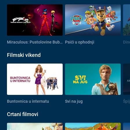
Miraculous: Pustolovine Bubamare i Crnog Mačka
Psići u ophodnji
Din
Filmski vikend
Buntovnica u internatu
Svi na jug
Špi
Crtani filmovi