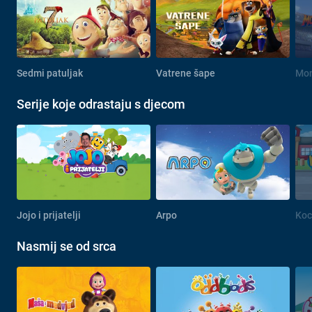
Sedmi patuljak
Vatrene šape
Mon
Serije koje odrastaju s djecom
Jojo i prijatelji
Arpo
Kock
Nasmij se od srca