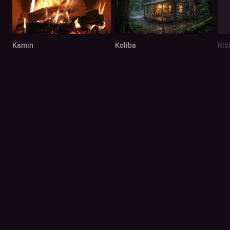
Kamin
Koliba
Rib