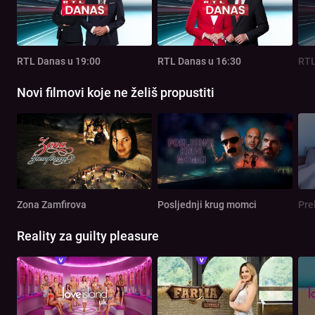
RTL Danas u 19:00
RTL Danas u 16:30
RTL
Novi filmovi koje ne želiš propustiti
Zona Zamfirova
Posljednji krug momci
Pre
Reality za guilty pleasure