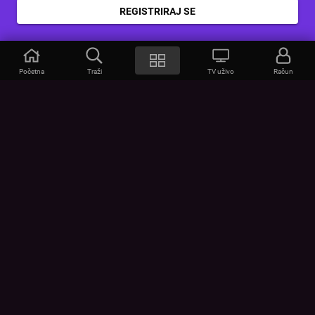
REGISTRIRAJ SE
Početna
Traži
TV uživo
Račun
VOYO
POMOĆ
Često postavljana pitanja
Kontakt
Cjenik
Povezivanje uređaja
Vizualna upozorenja
Provjerite vezu
UVJETI
UREĐAJI