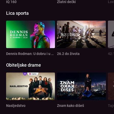
IQ 160
Zlatni dečki
Lov
Lica sporta
Dennis Rodman: U dobru i u zlu
26.2 do života
42:
Obiteljske drame
Nasljedstvo
Znam kako dišeš
Taj