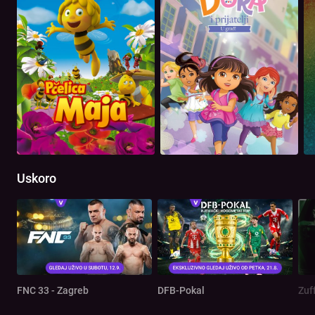
Uskoro
FNC 33 - Zagreb
DFB-Pokal
Zuf