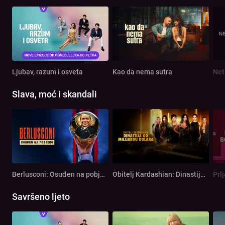
Ljubav, razum i osveta
Kao da nema sutra
Net
Slava, moć i skandali
Berlusconi: Osuđen na pobjedu
Obitelj Kardashian: Dinastija od milijardu dolara
Prl
Savršeno ljeto