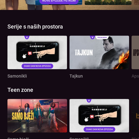
Serije s naših prostora
Samonikli
Tajkun
Aps
Teen zone