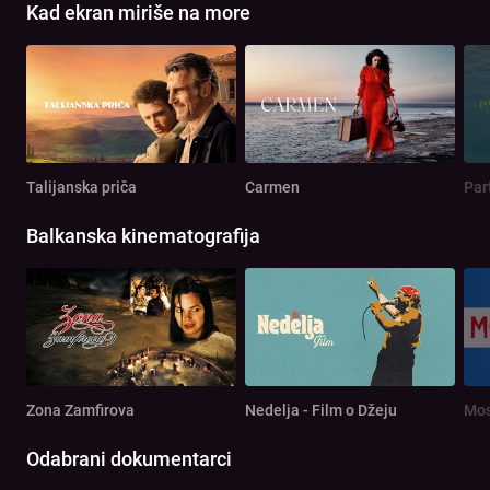
Kad ekran miriše na more
Talijanska priča
Carmen
Par
Balkanska kinematografija
Zona Zamfirova
Nedelja - Film o Džeju
Mos
Odabrani dokumentarci