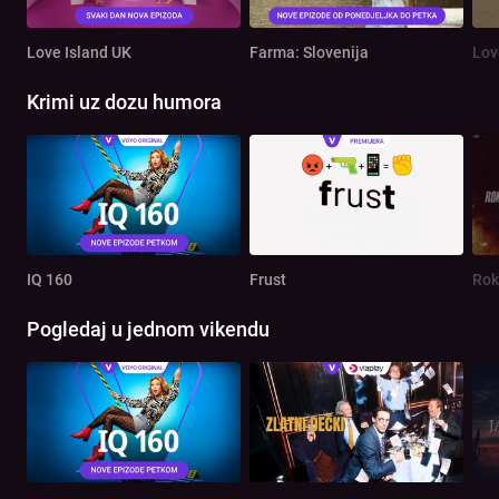
Love Island UK
Farma: Slovenija
Lov
Krimi uz dozu humora
IQ 160
Frust
Rok
Pogledaj u jednom vikendu