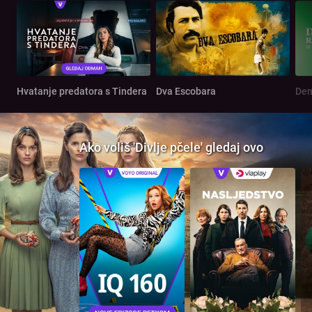
Hvatanje predatora s Tindera
Dva Escobara
Ako voliš 'Divlje pčele' gledaj ovo