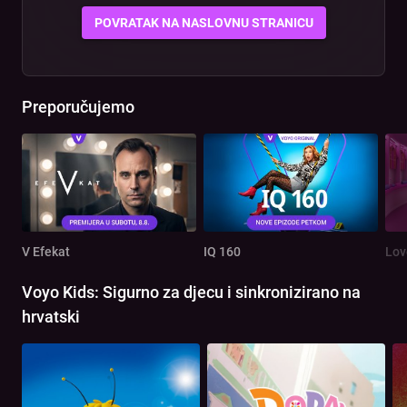
POVRATAK NA NASLOVNU STRANICU
Preporučujemo
V Efekat
IQ 160
Lov
Voyo Kids: Sigurno za djecu i sinkronizirano na
hrvatski