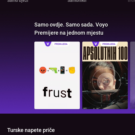
Samo bježi
Samonikli
Blo
Samo ovdje. Samo sada. Voyo
Premijere na jednom mjestu
Turske napete priče