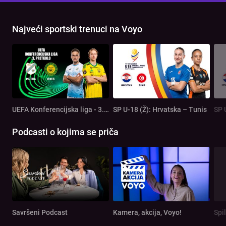
Najveći sportski trenuci na Voyo
UEFA Konferencijska liga - 3. pretkolo: Rijeka - Ilves
SP U-18 (Ž): Hrvatska – Tunis
SP 
Podcasti o kojima se priča
Savršeni Podcast
Kamera, akcija, Voyo!
Spi