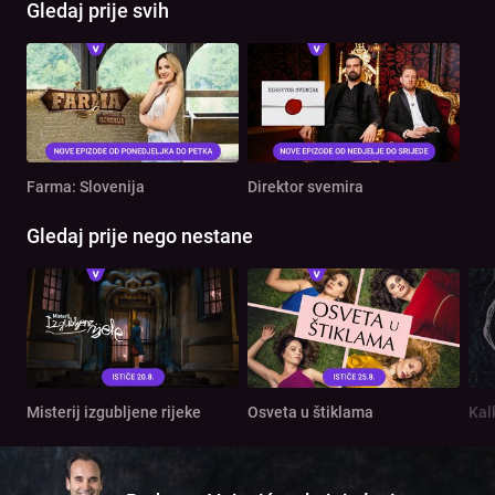
Gledaj prije svih
Farma: Slovenija
Direktor svemira
Gledaj prije nego nestane
Misterij izgubljene rijeke
Osveta u štiklama
Kal