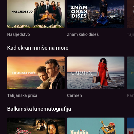
Nasljedstvo
Znam kako dišeš
Taj
Kad ekran miriše na more
Talijanska priča
Carmen
Par
Balkanska kinematografija