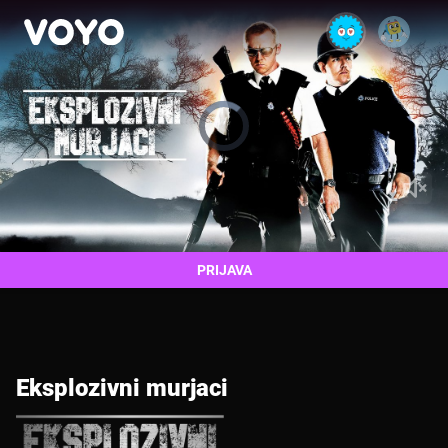
Video
Player
is
loading.
PRIJAVA
Eksplozivni murjaci