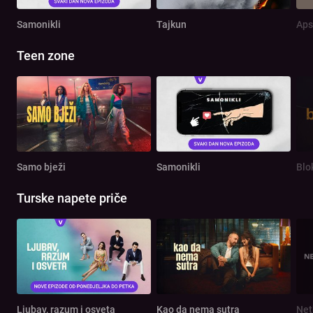
Samonikli
Tajkun
Aps
Teen zone
Samo bježi
Samonikli
Blo
Turske napete priče
Ljubav, razum i osveta
Kao da nema sutra
Net