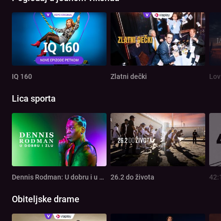
IQ 160
Zlatni dečki
Lov
Lica sporta
Dennis Rodman: U dobru i u zlu
26.2 do života
42:
Obiteljske drame