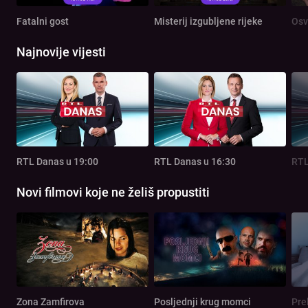
Fatalni gost
Misterij izgubljene rijeke
Osv
Najnovije vijesti
RTL Danas u 19:00
RTL Danas u 16:30
RTL
Novi filmovi koje ne želiš propustiti
Zona Zamfirova
Posljednji krug momci
Pre