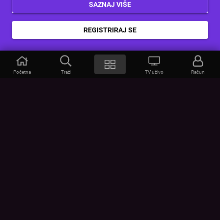
SAZNAJ VIŠE
REGISTRIRAJ SE
Početna
Traži
TV uživo
Račun
VOYO
POMOĆ
Često postavljana pitanja
Kontakt
Cjenik
Povezivanje uređaja
Vizualna upozorenja
Provjerite vezu
UVJETI
UREĐAJI
Opći uvjeti korištenja
Google Play
Politika privatnosti