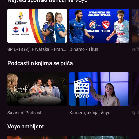
SP U-18 (Ž): Hrvatska – Francuska
Dinamo - Thun
Zuf
Podcasti o kojima se priča
Savršeni Podcast
Kamera, akcija, Voyo!
Spi
Voyo ambijent