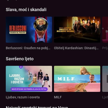
Slava, moć i skandali
Berlusconi: Osuđen na pobjedu
Obitelj Kardashian: Dinastija od milijardu dolara
Prl
Savršeno ljeto
Ljubav, razum i osveta
MILF
Lje
Najveći sportski trenuci na Voyo