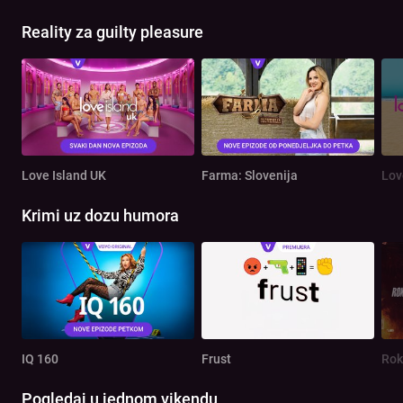
Reality za guilty pleasure
Love Island UK
Farma: Slovenija
Lov
Krimi uz dozu humora
IQ 160
Frust
Rok
Pogledaj u jednom vikendu