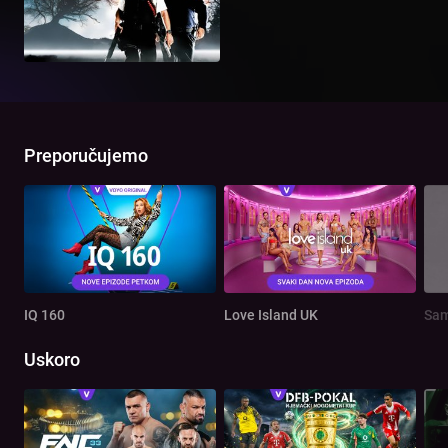
Preporučujemo
IQ 160
Love Island UK
Sam
Uskoro