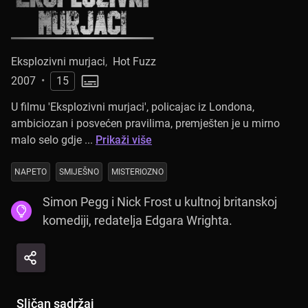
Eksplozivni murjaci
,
Hot Fuzz
2007
•
15
U filmu 'Eksplozivni murjaci', policajac iz Londona,
ambiciozan i posvećen pravilima, premješten je u mirno
malo selo gdje ...
Prikaži više
NAPETO
SMIJEŠNO
MISTERIOZNO
Simon Pegg i Nick Frost u kultnoj britanskoj
komediji, redatelja Edgara Wrighta.
Sličan sadržaj