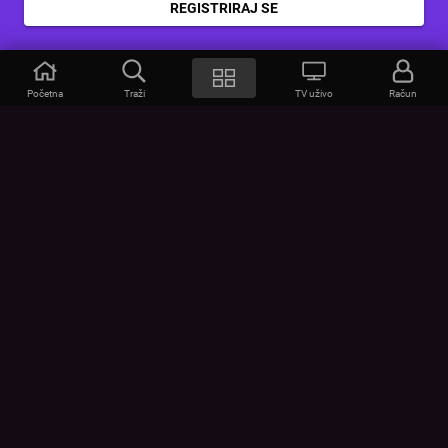
REGISTRIRAJ SE
Početna
Traži
TV uživo
Račun
VOYO
POMOĆ
Često postavljana pitanja
Kontakt
Cjenik
Povezivanje uređaja
Vizualna upozorenja
Provjerite vezu
UVJETI
UREĐAJI