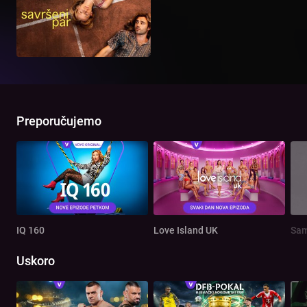
Preporučujemo
IQ 160
Love Island UK
Sam
Uskoro