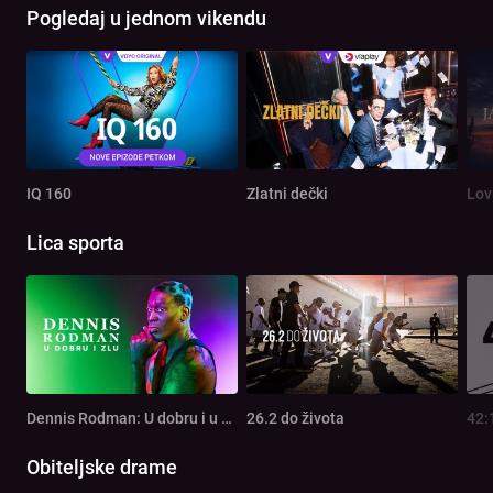
Pogledaj u jednom vikendu
IQ 160
Zlatni dečki
Lov
Lica sporta
Dennis Rodman: U dobru i u zlu
26.2 do života
42:
Obiteljske drame