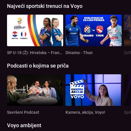
Najveći sportski trenuci na Voyo
SP U-18 (Ž): Hrvatska – Francuska
Dinamo - Thun
Zuf
Podcasti o kojima se priča
Savršeni Podcast
Kamera, akcija, Voyo!
Spi
Voyo ambijent