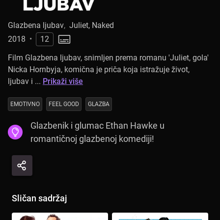
Glazbena ljubav
,
Juliet, Naked
2018
•
12
Film Glazbena ljubav, snimljen prema romanu 'Juliet, gola'
Nicka Hornbyja, komična je priča koja istražuje život,
ljubav i ...
Prikaži više
EMOTIVNO
FEEL GOOD
GLAZBA
Glazbenik i glumac Ethan Hawke u
romantičnoj glazbenoj komediji!
Sličan sadržaj