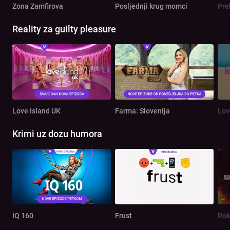
Zona Zamfirova
Posljednji krug momci
Pre
Reality za guilty pleasure
Love Island UK
Farma: Slovenija
Lov
Krimi uz dozu humora
IQ 160
Frust
Rok