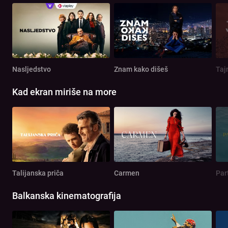
Nasljedstvo
Znam kako dišeš
Taj
Kad ekran miriše na more
Talijanska priča
Carmen
Par
Balkanska kinematografija