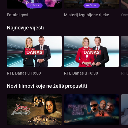
Fatalni gost
Misterij izgubljene rijeke
Osv
Najnovije vijesti
RTL Danas u 19:00
RTL Danas u 16:30
RTL
Novi filmovi koje ne želiš propustiti