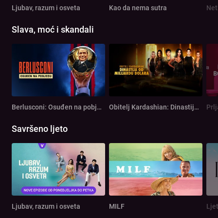
Ljubav, razum i osveta
Kao da nema sutra
Net
Slava, moć i skandali
Berlusconi: Osuđen na pobjedu
Obitelj Kardashian: Dinastija od milijardu dolara
Prl
Savršeno ljeto
Ljubav, razum i osveta
MILF
Lje