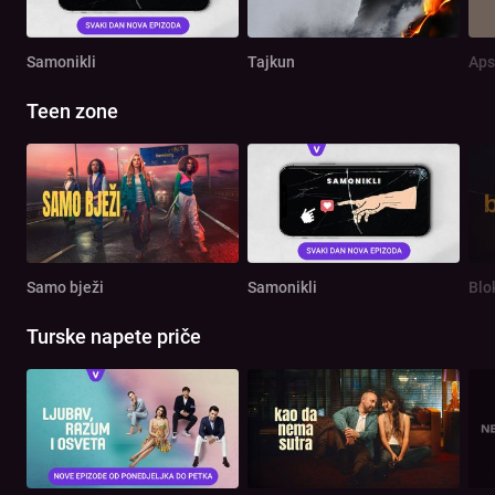
Samonikli
Tajkun
Aps
Teen zone
Samo bježi
Samonikli
Blo
Turske napete priče