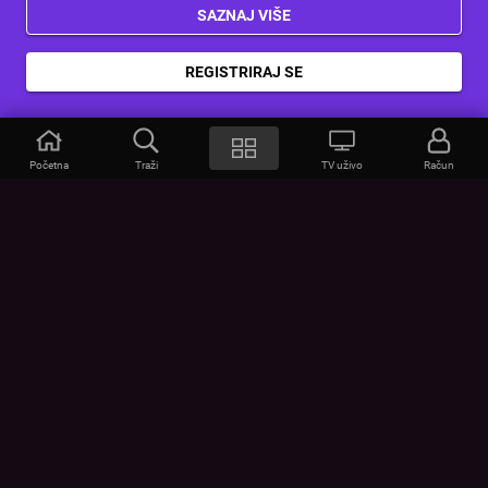
SAZNAJ VIŠE
REGISTRIRAJ SE
Početna
Traži
TV uživo
Račun
VOYO
POMOĆ
Često postavljana pitanja
Kontakt
Cjenik
Povezivanje uređaja
Vizualna upozorenja
Provjerite vezu
UVJETI
UREĐAJI
Opći uvjeti korištenja
Google Play