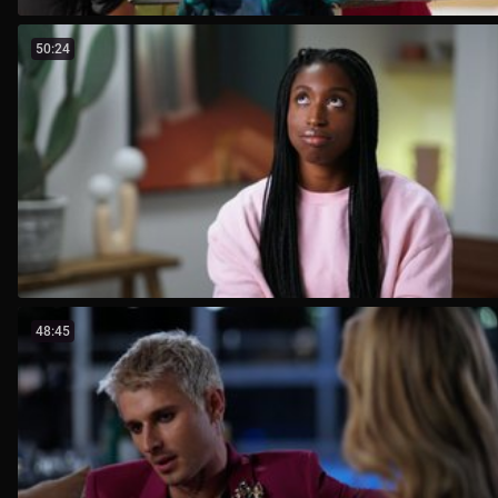
50:24
48:45