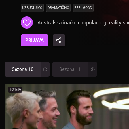
UZBUDLJIVO
DRAMATIČNO
FEEL GOOD
Australska inačica popularnog reality s
PRIJAVA
Sezona 10
Sezona 11
1:21:49