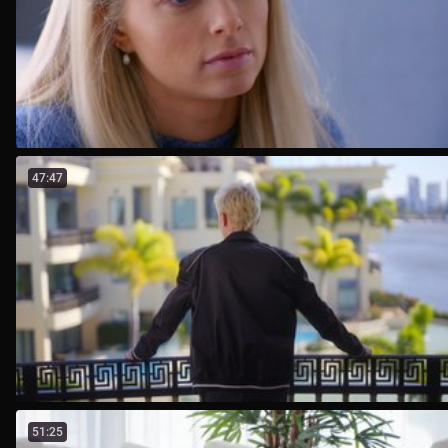
47:47
51:25