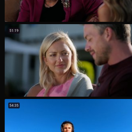
51:19
54:35