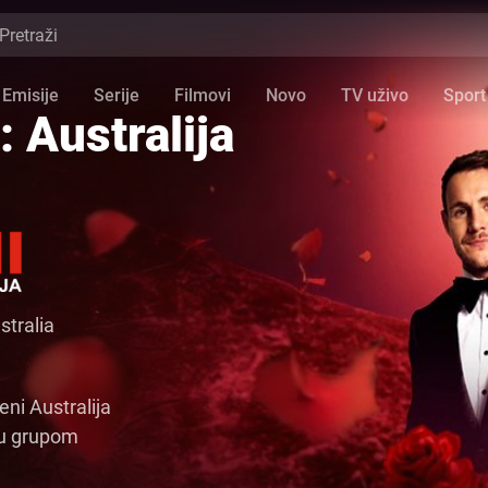
Emisije
Serije
Filmovi
Novo
TV uživo
Sport
 Australija
stralia
ni Australija
đu grupom