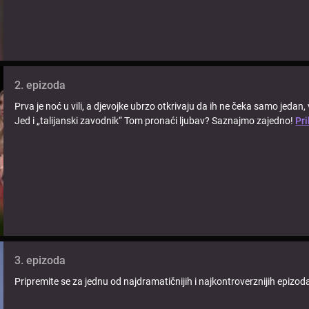
2. epizoda
Prva je noć u vili, a djevojke ubrzo otkrivaju da ih ne čeka samo jedan, 
Jed i „talijanski zavodnik“ Tom pronaći ljubav? Saznajmo zajedno!
Pri
3. epizoda
Pripremite se za jednu od najdramatičnijih i najkontroverznijih epizo