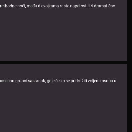
a prethodne noći, među djevojkama raste napetost i tri dramatično
a poseban grupni sastanak, gdje će im se pridružiti voljena osoba u