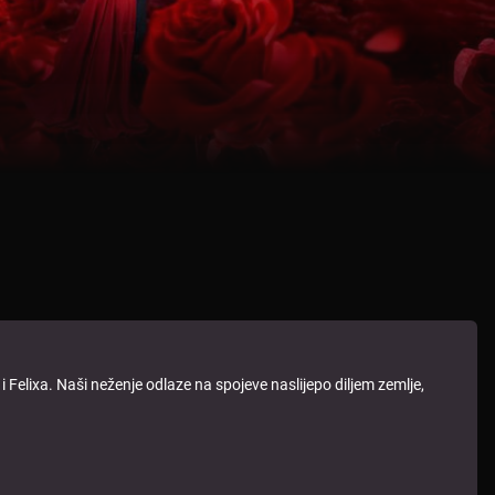
 Felixa. Naši neženje odlaze na spojeve naslijepo diljem zemlje,