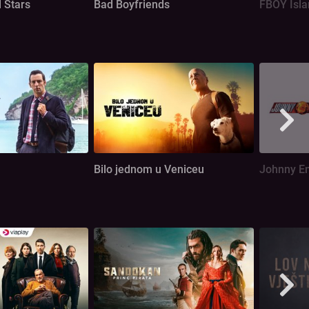
l Stars
Bad Boyfriends
FBOY Isla
Bilo jednom u Veniceu
Johnny En