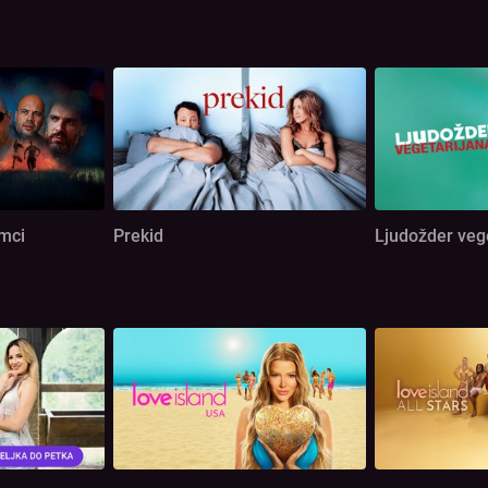
omci
Prekid
Ljudožder veg