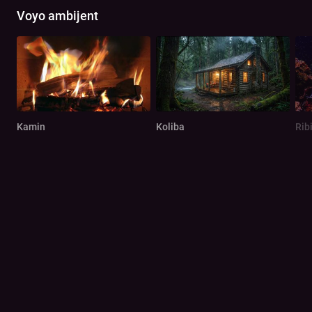
Voyo ambijent
Kamin
Koliba
Rib