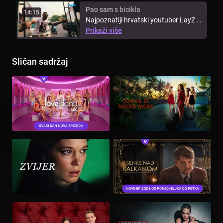
Pao sam s bicikla
14:15
Najpoznatiji hrvatski youtuber LayZ i
travel bloger Kristijan Iličić ...
Prikaži više
Sličan sadržaj