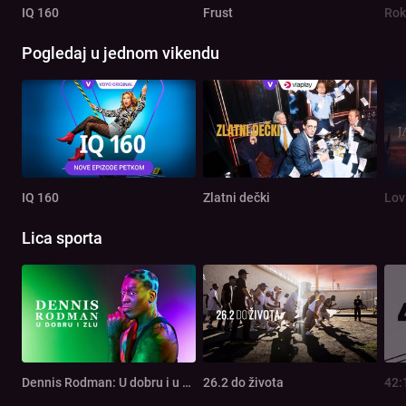
IQ 160
Frust
Rok
Pogledaj u jednom vikendu
IQ 160
Zlatni dečki
Lov
Lica sporta
Dennis Rodman: U dobru i u zlu
26.2 do života
42: