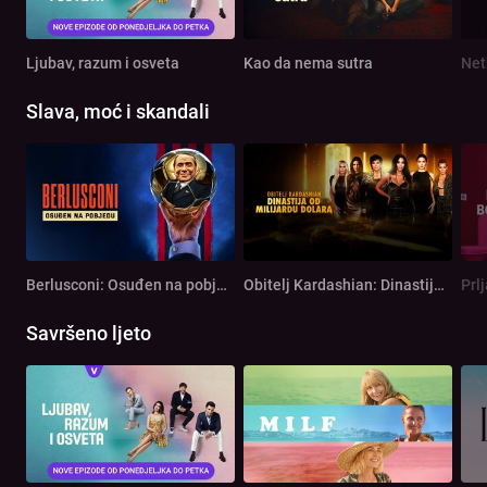
Ljubav, razum i osveta
Kao da nema sutra
Net
Slava, moć i skandali
Berlusconi: Osuđen na pobjedu
Obitelj Kardashian: Dinastija od milijardu dolara
Prl
Savršeno ljeto