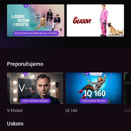
Preporučujemo
V Efekat
IQ 160
Zuf
Uskoro