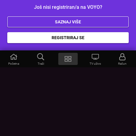
Još nisi registriran/a na VOYO?
SAZNAJ VIŠE
REGISTRIRAJ SE
Početna
Traži
TV uživo
Račun
VOYO
POMOĆ
Često postavljana pitanja
Kontakt
Cjenik
Povezivanje uređaja
Vizualna upozorenja
Provjerite vezu
UVJETI
UREĐAJI