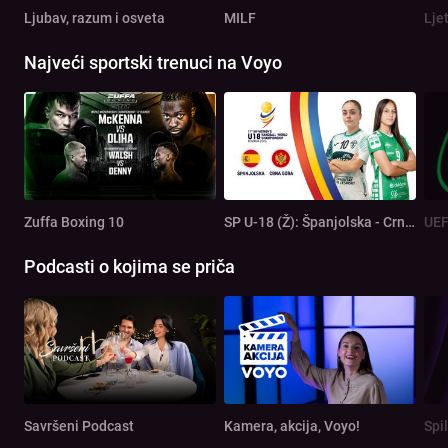
Ljubav, razum i osveta
MILF
Lje
Najveći sportski trenuci na Voyo
Zuffa Boxing 10
SP U-18 (Ž): Španjolska - Crna Gora
Podcasti o kojima se priča
Savršeni Podcast
Kamera, akcija, Voyo!
Spi