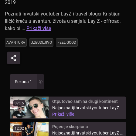
2019
Poznati hrvatski youtuber LayZ i travel bloger Kristijan
Iličić kreću u avanturu života u serijalu Lay Z - offroad,
kako bi ...
Prikaži više
AVANTURA
UZBUDLJIVO
FEEL GOOD
Sezona 1
Otputovao sam na drugi kontinent
07:15
Najpoznatiji hrvatski youtuber LayZ i
travel bloger Kristijan Iličić ...
Prikaži više
Pojeo je škorpiona
12:02
Najpoznatiji hrvatski youtuber LayZ i