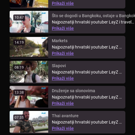
travel bloger Kristijan Iličić ...
Prikaži više
Što se dogodi u Bangkoku, ostaje u Bangko
10:47
Najpoznatiji hrvatski youtuber LayZ i travel
bloger Kristijan Iličić ...
Prikaži više
Markets
14:19
Najpoznatiji hrvatski youtuber LayZ i
travel bloger Kristijan Iličić ...
Prikaži više
Slapovi
08:19
Najpoznatiji hrvatski youtuber LayZ i
travel bloger Kristijan Iličić ...
Prikaži više
Druženje sa slonovima
13:38
Najpoznatiji hrvatski youtuber LayZ i
travel bloger Kristijan Iličić ...
Prikaži više
Thai avanture
07:31
Najpoznatiji hrvatski youtuber LayZ i
travel bloger Kristijan Iličić ...
Prikaži više