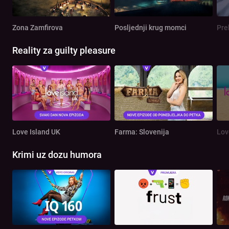
Zona Zamfirova
Posljednji krug momci
Pre
Reality za guilty pleasure
Love Island UK
Farma: Slovenija
Lov
Krimi uz dozu humora