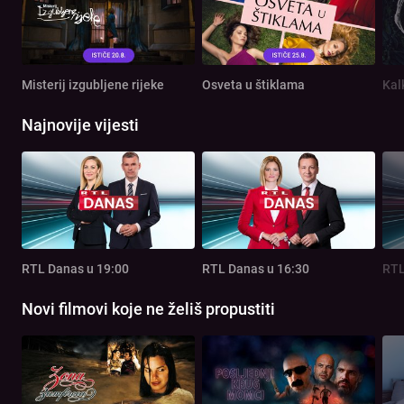
Misterij izgubljene rijeke
Osveta u štiklama
Kal
Najnovije vijesti
RTL Danas u 19:00
RTL Danas u 16:30
RTL
Novi filmovi koje ne želiš propustiti