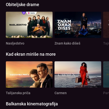
Obiteljske drame
Nasljedstvo
Znam kako dišeš
Taj
Kad ekran miriše na more
Talijanska priča
Carmen
Par
Balkanska kinematografija