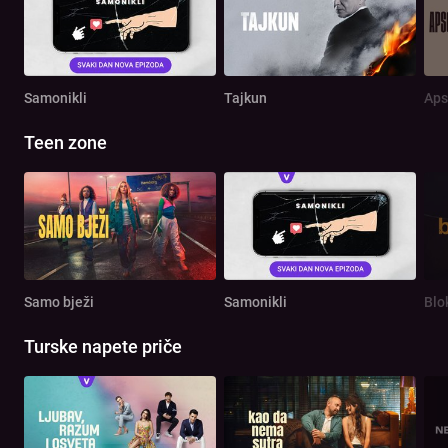
Samonikli
Tajkun
Aps
Teen zone
Samo bježi
Samonikli
Blo
Turske napete priče