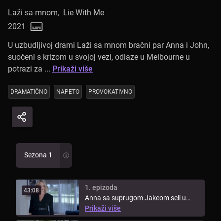
Laži sa mnom
,
Lie With Me
2021
U uzbudljivoj drami Laži sa mnom bračni par Anna i John,
suočeni s krizom u svojoj vezi, odlaze u Melbourne u
potrazi za ...
Prikaži više
DRAMATIČNO
NAPETO
PROVOKATIVNO
Sezona 1
1. epizoda
43:08
Anna sa suprugom Jakeom seli u
Prikaži više
Australiju. S dvoje male djece, ona ...