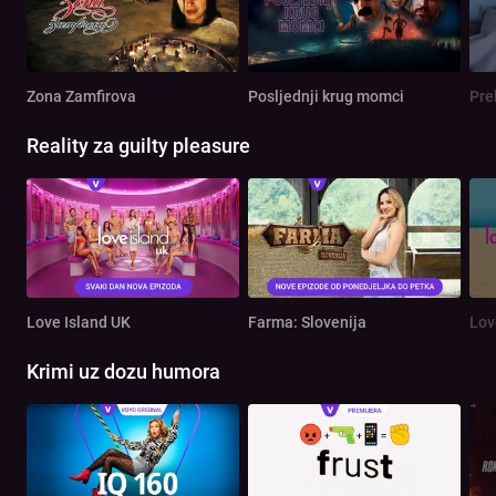
Zona Zamfirova
Posljednji krug momci
Pre
Reality za guilty pleasure
Love Island UK
Farma: Slovenija
Lov
Krimi uz dozu humora