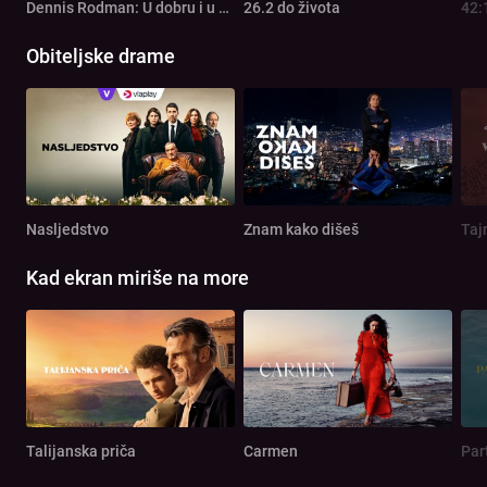
Dennis Rodman: U dobru i u zlu
26.2 do života
42:
Obiteljske drame
Nasljedstvo
Znam kako dišeš
Taj
Kad ekran miriše na more
Talijanska priča
Carmen
Par