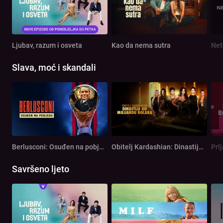
Ljubav, razum i osveta
Kao da nema sutra
Net
Slava, moć i skandali
Berlusconi: Osuđen na pobjedu
Obitelj Kardashian: Dinastija od milijardu dolara
Prl
Savršeno ljeto