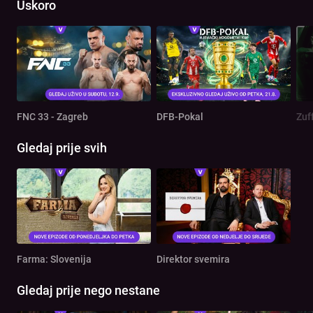
Uskoro
FNC 33 - Zagreb
DFB-Pokal
Zuf
Gledaj prije svih
Farma: Slovenija
Direktor svemira
Gledaj prije nego nestane