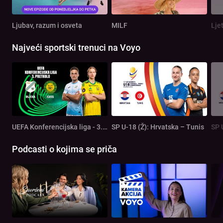
Ljubav, razum i osveta
MILF
Lje
Najveći sportski trenuci na Voyo
UEFA Konferencijska liga - 3. pretkolo: Rijeka - Ilves
SP U-18 (Ž): Hrvatska – Tunis
SP 
Podcasti o kojima se priča