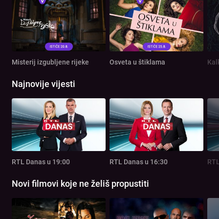
Misterij izgubljene rijeke
Osveta u štiklama
Kal
Najnovije vijesti
RTL Danas u 19:00
RTL Danas u 16:30
RTL
Novi filmovi koje ne želiš propustiti