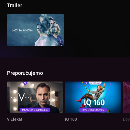
Trailer
Preporučujemo
V Efekat
IQ 160
Lov