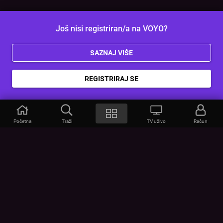
Još nisi registriran/a na VOYO?
SAZNAJ VIŠE
REGISTRIRAJ SE
Početna
Traži
TV uživo
Račun
VOYO
POMOĆ
Često postavljana pitanja
Kontakt
Cjenik
Povezivanje uređaja
Vizualna upozorenja
Provjerite vezu