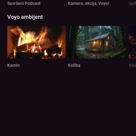
Savršeni Podcast
Kamera, akcija, Voyo!
Spi
Voyo ambijent
Kamin
Koliba
Rib