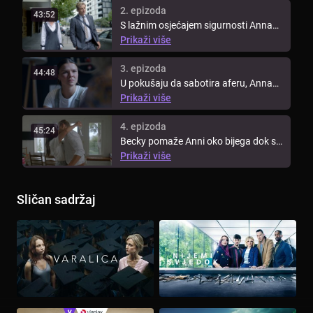
2. epizoda
43:52
S lažnim osjećajem sigurnosti Anna
se ponovno povezuje s Jakeom. Jake
Prikaži više
...
3. epizoda
44:48
U pokušaju da sabotira aferu, Anna
pokazuje Becky modricu na ramenu
Prikaži više
...
4. epizoda
45:24
Becky pomaže Anni oko bijega dok se
istovremeno bori sa sumnjama o ...
Prikaži više
Sličan sadržaj