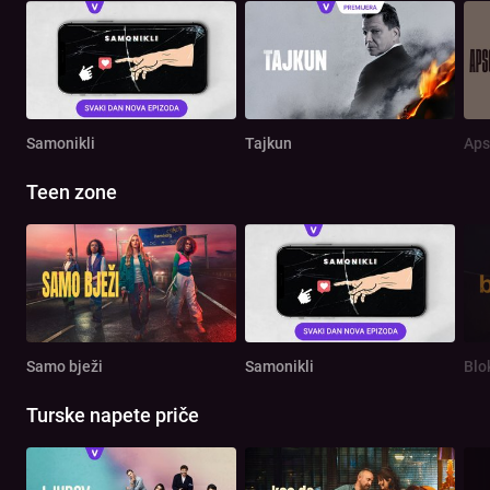
Samonikli
Tajkun
Aps
Teen zone
Samo bježi
Samonikli
Blo
Turske napete priče