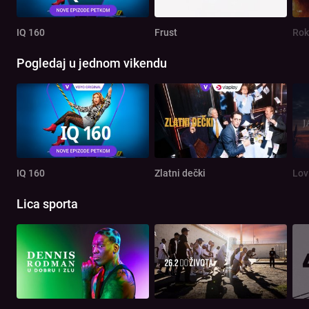
IQ 160
Frust
Rok
Pogledaj u jednom vikendu
IQ 160
Zlatni dečki
Lov
Lica sporta