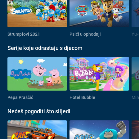
Štrumpfovi 2021
Psići u ophodnji
Yu-
Serije koje odrastaju s djecom
Pepa Praščić
Hotel Bubble
Min
Nećeš pogoditi što slijedi