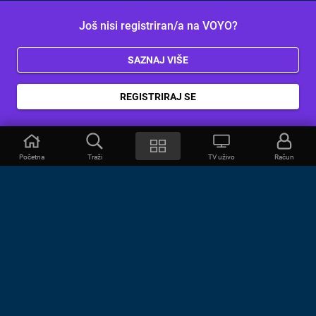
Još nisi registriran/a na VOYO?
SAZNAJ VIŠE
REGISTRIRAJ SE
Početna
Traži
TV uživo
Račun
VOYO
POMOĆ
Često postavljana pitanja
Kontakt
Cjenik
Povezivanje uređaja
Vizualna upozorenja
Provjerite vezu