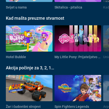
Svijet u nama
Skitalica - pitalica
Kad
Kad mašta preuzme stvarnost
Hotel Bubble
My Little Pony: Prijateljstvo je čarolija
Uni
Akcija počinje za 3, 2, 1…
Žar i čudovišni strojevi
Spin Fighters Legends
Arp