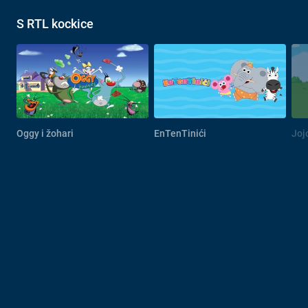
S RTL kockice
Oggy i žohari
EnTenTinići
Jojo