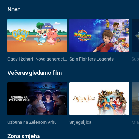
Novo
Oggy i žohari: Nova generacija
Spin Fighters Legends
Sup
Večeras gledamo film
Uzbuna na Zelenom Vrhu
Snjeguljica
Mia 
Zona smjeha