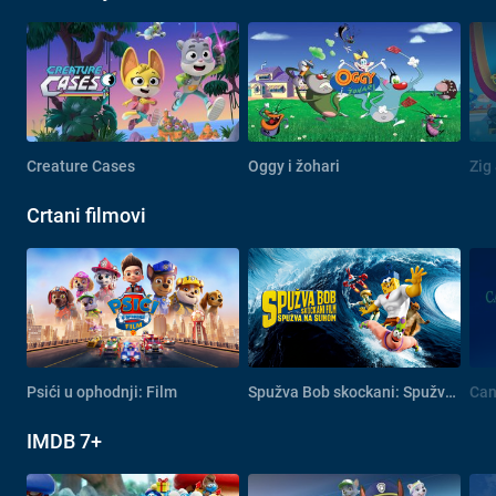
Creature Cases
Oggy i žohari
Zig
Crtani filmovi
Psići u ophodnji: Film
Spužva Bob skockani: Spužva na suhom
Can
IMDB 7+