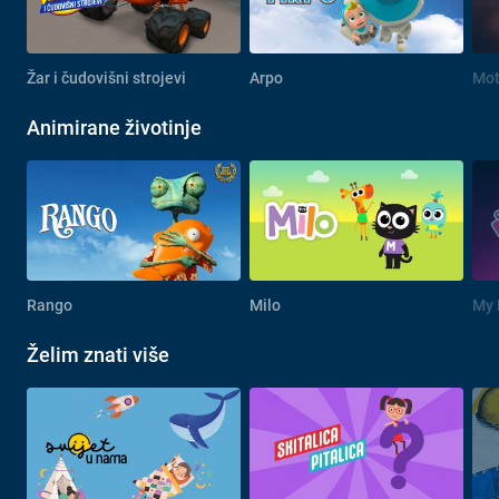
Žar i čudovišni strojevi
Arpo
Mot
Animirane životinje
Rango
Milo
Želim znati više