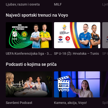
Ljubav, razum i osveta
MILF
Lje
Najveći sportski trenuci na Voyo
UEFA Konferencijska liga - 3. pretkolo: Rijeka - Ilves
SP U-18 (Ž): Hrvatska – Tunis
SP 
Podcasti o kojima se priča
Savršeni Podcast
Kamera, akcija, Voyo!
Spi