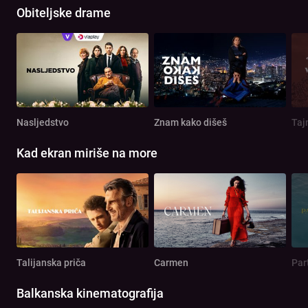
Obiteljske drame
Nasljedstvo
Znam kako dišeš
Taj
Kad ekran miriše na more
Talijanska priča
Carmen
Par
Balkanska kinematografija