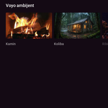
Voyo ambijent
Kamin
Koliba
Rib