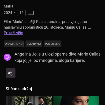
Maria
2024
•
12
Film 'Maria', u režiji Pabla Larraína, prati vjerojatno
najslavniju sopranisticu 20. stoljeća, Mariju Callas, ...
Prikaži više
DRAMATIČNO
EMOTIVNO
POVIJESNO
Angelina Jolie u ulozi operne dive Marie Callas
koja joj je, po mnogima, uloga karijere.
Sličan sadržaj