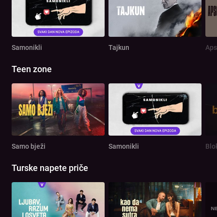
Samonikli
Tajkun
Aps
Teen zone
Samo bježi
Samonikli
Blo
Turske napete priče