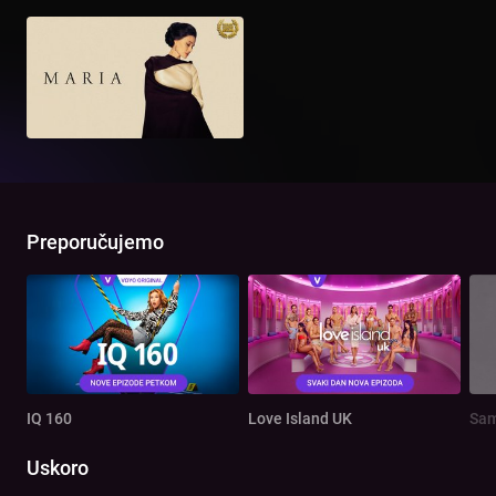
Preporučujemo
IQ 160
Love Island UK
Sam
Uskoro