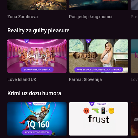
Zona Zamfirova
Posljednji krug momci
Pre
Reality za guilty pleasure
Love Island UK
Farma: Slovenija
Lov
Krimi uz dozu humora