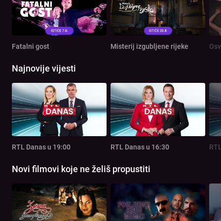
Fatalni gost
Misterij izgubljene rijeke
Osv
Najnovije vijesti
RTL Danas u 19:00
RTL Danas u 16:30
RTL
Novi filmovi koje ne želiš propustiti