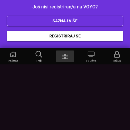
Još nisi registriran/a na VOYO?
SAZNAJ VIŠE
REGISTRIRAJ SE
Početna
Traži
TV uživo
Račun
VOYO
POMOĆ
Često postavljana pitanja
Kontakt
Cjenik
Povezivanje uređaja
Vizualna upozorenja
Provjerite vezu
UVJETI
UREĐAJI