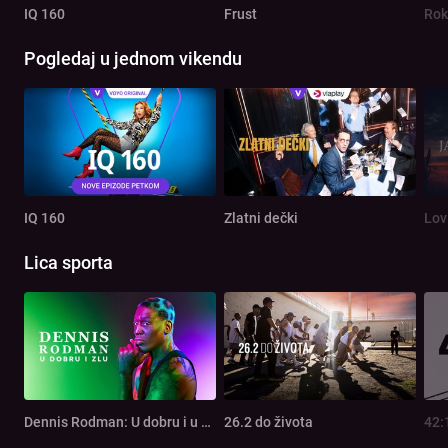
IQ 160
Frust
Rok
Pogledaj u jednom vikendu
IQ 160
Zlatni dečki
Lov
Lica sporta
Dennis Rodman: U dobru i u zlu
26.2 do života
42: