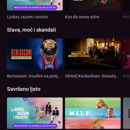
Ljubav, razum i osveta
Kao da nema sutra
Net
Slava, moć i skandali
Berlusconi: Osuđen na pobjedu
Obitelj Kardashian: Dinastija od milijardu dolara
Prl
Savršeno ljeto