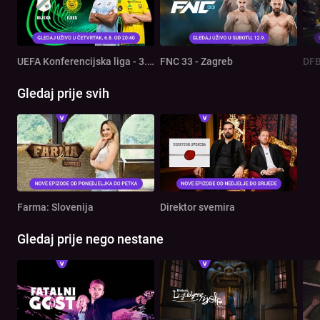
UEFA Konferencijska liga - 3. pretkolo: Rijeka - Ilves
FNC 33 - Zagreb
DFB
Gledaj prije svih
Farma: Slovenija
Direktor svemira
Gledaj prije nego nestane