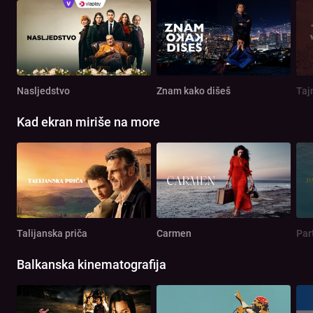
Nasljedstvo
Znam kako dišeš
Taj
Kad ekran miriše na more
Talijanska priča
Carmen
Par
Balkanska kinematografija