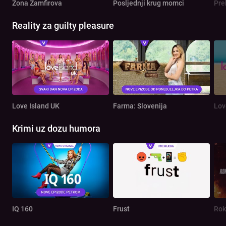
Zona Zamfirova
Posljednji krug momci
Pre
Reality za guilty pleasure
Love Island UK
Farma: Slovenija
Lov
Krimi uz dozu humora
IQ 160
Frust
Rok