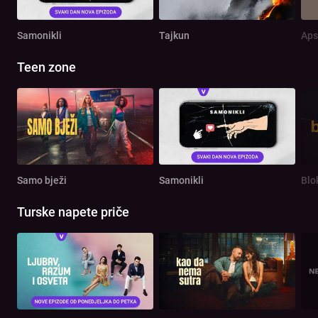
Samonikli
Tajkun
Aps
Teen zone
Samo bježi
Samonikli
Blo
Turske napete priče