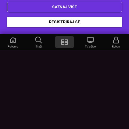
SAZNAJ VIŠE
REGISTRIRAJ SE
Početna
Traži
TV uživo
Račun
VOYO
POMOĆ
Često postavljana pitanja
Kontakt
Cjenik
Povezivanje uređaja
Vizualna upozorenja
Provjerite vezu
UVJETI
UREĐAJI
Opći uvjeti korištenja
Google Play