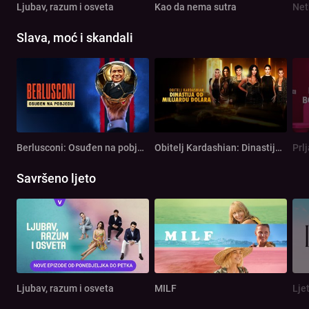
Ljubav, razum i osveta
Kao da nema sutra
Net
Slava, moć i skandali
Berlusconi: Osuđen na pobjedu
Obitelj Kardashian: Dinastija od milijardu dolara
Prl
Savršeno ljeto
Ljubav, razum i osveta
MILF
Lje