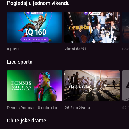
Pogledaj u jednom vikendu
IQ 160
Zlatni dečki
Lov
Lica sporta
Dennis Rodman: U dobru i u zlu
26.2 do života
42:
Obiteljske drame