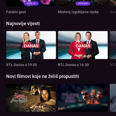
Fatalni gost
Misterij izgubljene rijeke
Osv
Najnovije vijesti
RTL Danas u 19:00
RTL Danas u 16:30
RTL
Novi filmovi koje ne želiš propustiti