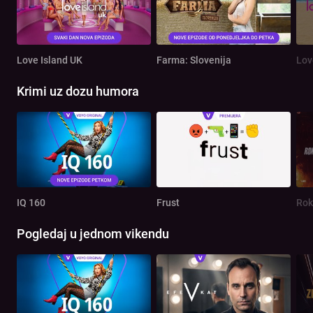
Love Island UK
Farma: Slovenija
Lov
Krimi uz dozu humora
IQ 160
Frust
Rok
Pogledaj u jednom vikendu