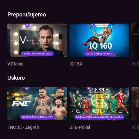
Preporučujemo
V Efekat
IQ 160
Zuf
Uskoro
FNC 33 - Zagreb
DFB-Pokal