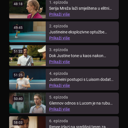
1. epizoda
48:18
Serija Mreža laži smještena u elitni
svijet tenisa, priča o životu ...
Prikaži više
2. epizoda
49:45
Justineine eksplozivne optužbe
uzrokuju razdor u njenim najbližim ...
Prikaži više
3. epizoda
51:22
Dok Justine tone u kaos nakon
tribunala, počinje biti opsjeduta ...
Prikaži više
4. epizoda
51:25
Justineini postupci s Luisom dodatno
narušavaju njezin ugled, dok se ...
Prikaži više
5. epizoda
50:40
Glennov odnos s Lucom je na rubu
dok ulazi u četvrti krug Prvenstva. ...
Prikaži više
6. epizoda
58:03
Renee izlazi na središnji teren za