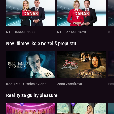
RTL Danas u 19:00
RTL Danas u 16:30
RTL
Novi filmovi koje ne želiš propustiti
Kod 7500: Otmica aviona
Zona Zamfirova
Pos
Reality za guilty pleasure