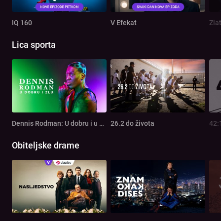
IQ 160
V Efekat
Zla
Lica sporta
Dennis Rodman: U dobru i u zlu
26.2 do života
42:
Obiteljske drame