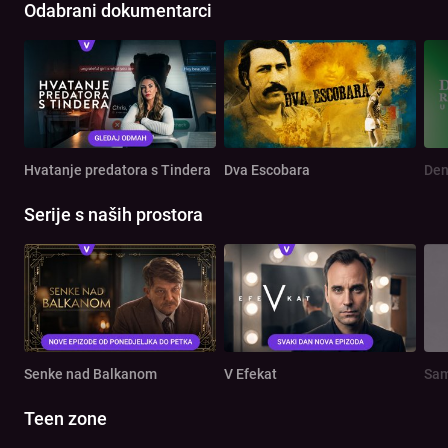
Odabrani dokumentarci
Hvatanje predatora s Tindera
Dva Escobara
Serije s naših prostora
Senke nad Balkanom
V Efekat
Sam
Teen zone