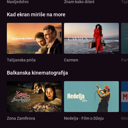
Nasljedstvo
Znam kako dišeš
Taj
Kad ekran miriše na more
Talijanska priča
Carmen
Par
Balkanska kinematografija
Zona Zamfirova
Nedelja - Film o Džeju
Mos