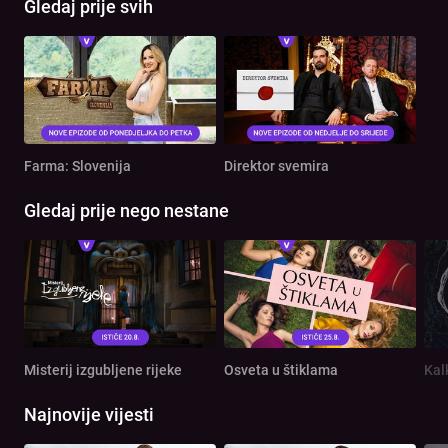
Gledaj prije svih
Farma: Slovenija
Direktor svemira
Gledaj prije nego nestane
Misterij izgubljene rijeke
Osveta u štiklama
Kal
Najnovije vijesti