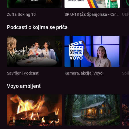
Zuffa Boxing 10
SP U-18 (Ž): Španjolska - Crna Gora
Podcasti o kojima se priča
Savršeni Podcast
Kamera, akcija, Voyo!
Spi
Voyo ambijent