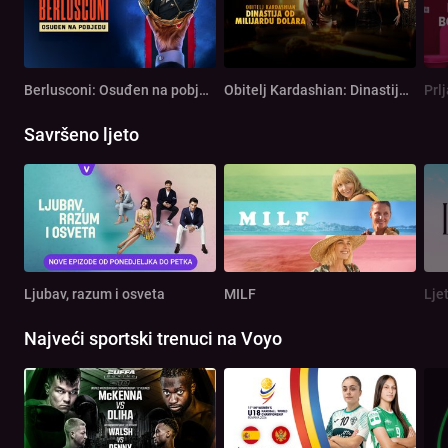
Berlusconi: Osuđen na pobjedu
Obitelj Kardashian: Dinastija od milijardu dolara
Prl
Savršeno ljeto
Ljubav, razum i osveta
MILF
Lje
Najveći sportski trenuci na Voyo