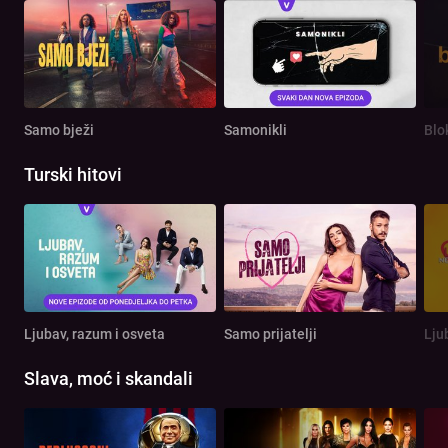
Samo bježi
Samonikli
Blo
Turski hitovi
Ljubav, razum i osveta
Samo prijatelji
Lju
Slava, moć i skandali