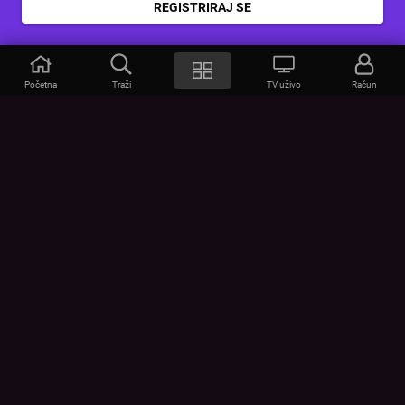
REGISTRIRAJ SE
Početna
Traži
TV uživo
Račun
VOYO
POMOĆ
Često postavljana pitanja
Kontakt
Cjenik
Povezivanje uređaja
Vizualna upozorenja
Provjerite vezu
UVJETI
UREĐAJI