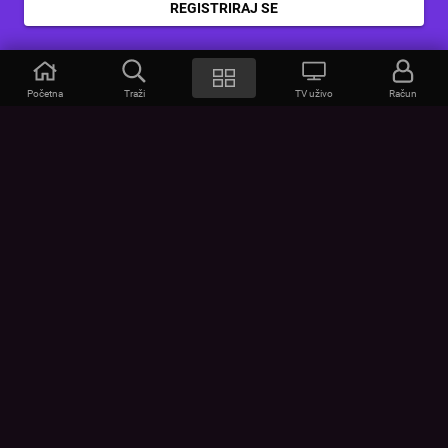
REGISTRIRAJ SE
Početna
Traži
TV uživo
Račun
VOYO
POMOĆ
Često postavljana pitanja
Kontakt
Cjenik
Povezivanje uređaja
Vizualna upozorenja
Provjerite vezu
UVJETI
UREĐAJI