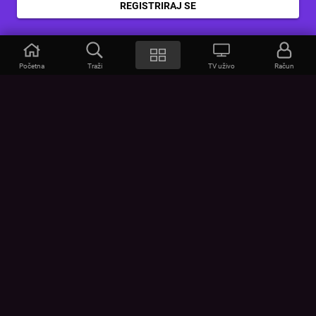
REGISTRIRAJ SE
Početna
Traži
TV uživo
Račun
VOYO
POMOĆ
Često postavljana pitanja
Kontakt
Cjenik
Povezivanje uređaja
Vizualna upozorenja
Provjerite vezu
UVJETI
UREĐAJI