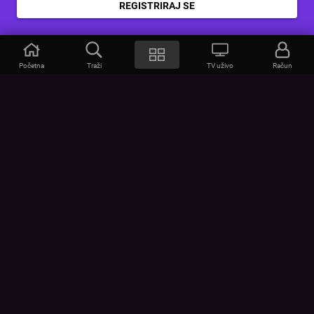
REGISTRIRAJ SE
Početna
Traži
TV uživo
Račun
VOYO
POMOĆ
Često postavljana pitanja
Kontakt
Cjenik
Povezivanje uređaja
Vizualna upozorenja
Provjerite vezu
UVJETI
UREĐAJI