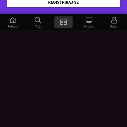
REGISTRIRAJ SE
Početna
Traži
TV uživo
Račun
VOYO
POMOĆ
Često postavljana pitanja
Kontakt
Cjenik
Povezivanje uređaja
Vizualna upozorenja
Provjerite vezu
UVJETI
UREĐAJI