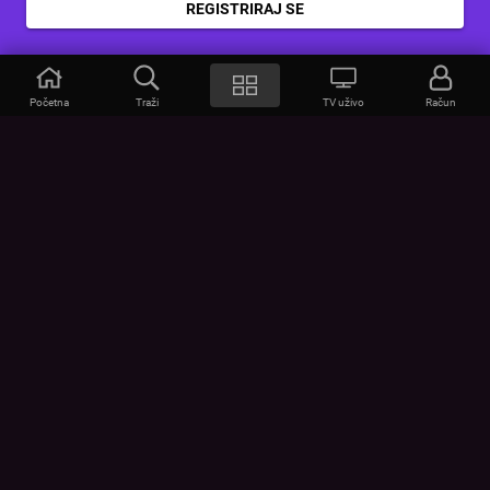
REGISTRIRAJ SE
Početna
Traži
TV uživo
Račun
VOYO
POMOĆ
Često postavljana pitanja
Kontakt
Cjenik
Povezivanje uređaja
Vizualna upozorenja
Provjerite vezu
UVJETI
UREĐAJI