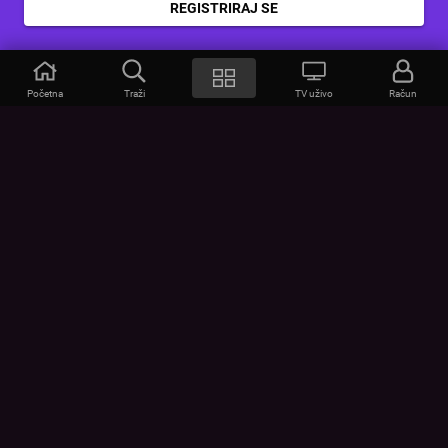
REGISTRIRAJ SE
Početna
Traži
TV uživo
Račun
VOYO
POMOĆ
Često postavljana pitanja
Kontakt
Cjenik
Povezivanje uređaja
Vizualna upozorenja
Provjerite vezu
UVJETI
UREĐAJI