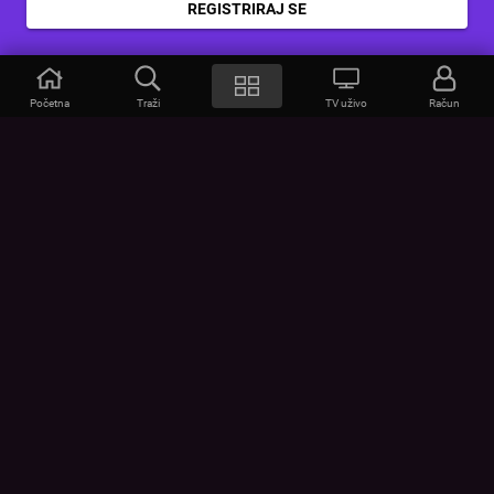
REGISTRIRAJ SE
Početna
Traži
TV uživo
Račun
VOYO
POMOĆ
Često postavljana pitanja
Kontakt
Cjenik
Povezivanje uređaja
Vizualna upozorenja
Provjerite vezu
UVJETI
UREĐAJI