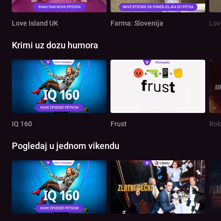
Love Island UK
Farma: Slovenija
Lov
Krimi uz dozu humora
IQ 160
Frust
Rok
Pogledaj u jednom vikendu