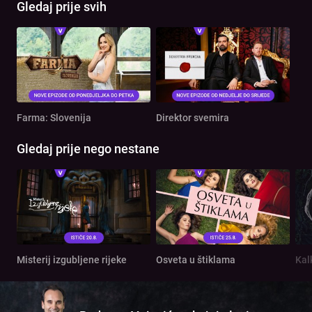
Gledaj prije svih
Farma: Slovenija
Direktor svemira
Gledaj prije nego nestane
Misterij izgubljene rijeke
Osveta u štiklama
Kal