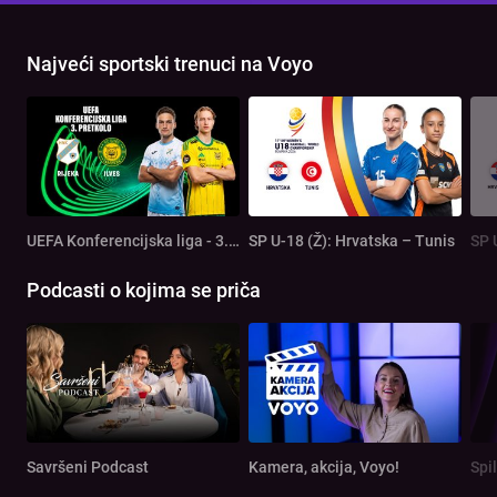
Najveći sportski trenuci na Voyo
UEFA Konferencijska liga - 3. pretkolo: Rijeka - Ilves
SP U-18 (Ž): Hrvatska – Tunis
SP 
Podcasti o kojima se priča
Savršeni Podcast
Kamera, akcija, Voyo!
Spi