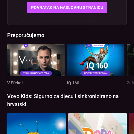
POVRATAK NA NASLOVNU STRANICU
Preporučujemo
V Efekat
IQ 160
Zuf
Voyo Kids: Sigurno za djecu i sinkronizirano na
hrvatski