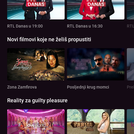
RTL Danas u 19:00
RTL Danas u 16:30
RTL
Novi filmovi koje ne želiš propustiti
Zona Zamfirova
Posljednji krug momci
Pre
Reality za guilty pleasure