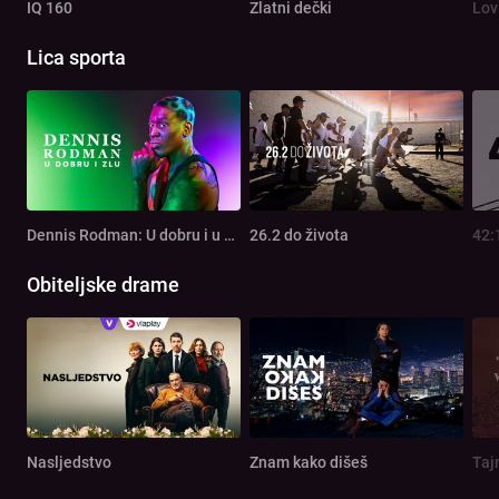
IQ 160
Zlatni dečki
Lov
Lica sporta
Dennis Rodman: U dobru i u zlu
26.2 do života
42:
Obiteljske drame
Nasljedstvo
Znam kako dišeš
Taj