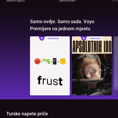
Samo bježi
Samonikli
Blo
Samo ovdje. Samo sada. Voyo
Premijere na jednom mjestu
Turske napete priče