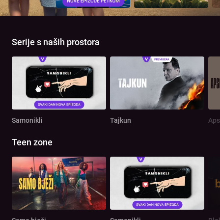
Serije s naših prostora
Samonikli
Tajkun
Aps
Teen zone