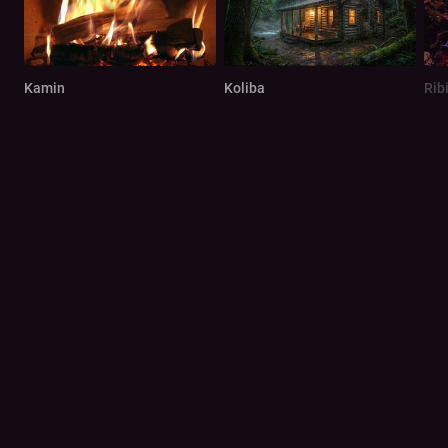
Kamin
Koliba
Rib