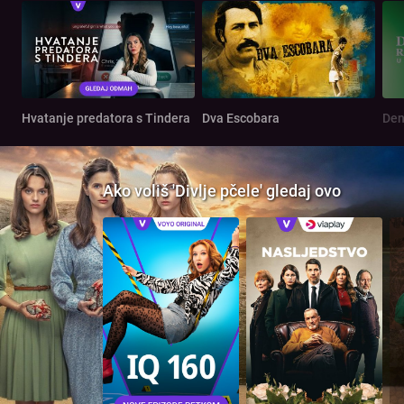
Hvatanje predatora s Tindera
Dva Escobara
Ako voliš 'Divlje pčele' gledaj ovo