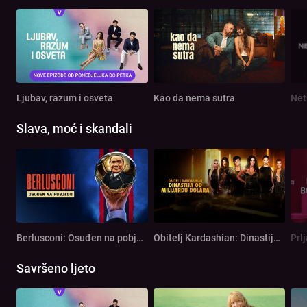
Ljubav, razum i osveta
Kao da nema sutra
Net
Slava, moć i skandali
Berlusconi: Osuđen na pobjedu
Obitelj Kardashian: Dinastija od milijardu dolara
Prl
Savršeno ljeto