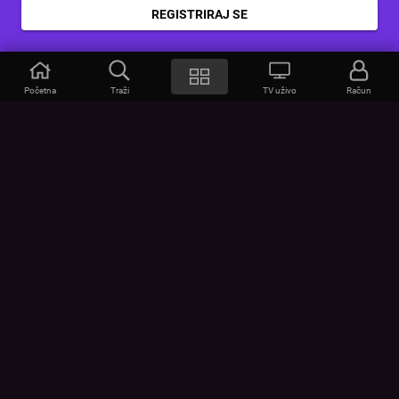
REGISTRIRAJ SE
Početna
Traži
TV uživo
Račun
VOYO
POMOĆ
Često postavljana pitanja
Kontakt
Cjenik
Povezivanje uređaja
Vizualna upozorenja
Provjerite vezu
UVJETI
UREĐAJI