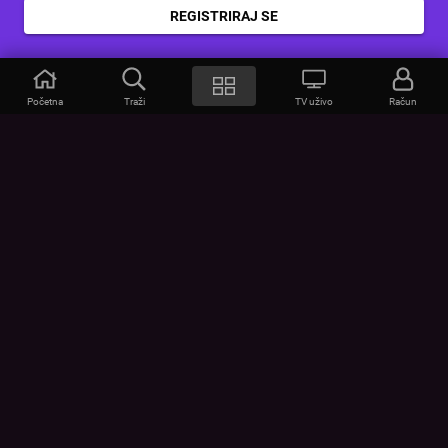
REGISTRIRAJ SE
Početna
Traži
TV uživo
Račun
VOYO
POMOĆ
Često postavljana pitanja
Kontakt
Cjenik
Povezivanje uređaja
Vizualna upozorenja
Provjerite vezu
UVJETI
UREĐAJI