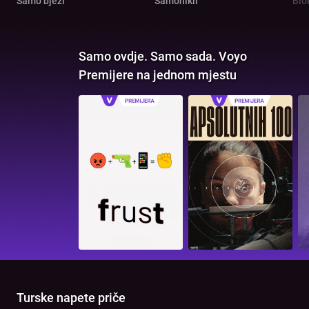
Samo bježi
Samonikli
Blo
Samo ovdje. Samo sada. Voyo
Premijere na jednom mjestu
Turske napete priče