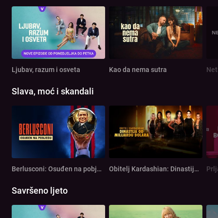
Ljubav, razum i osveta
Kao da nema sutra
Net
Slava, moć i skandali
Berlusconi: Osuđen na pobjedu
Obitelj Kardashian: Dinastija od milijardu dolara
Prl
Savršeno ljeto