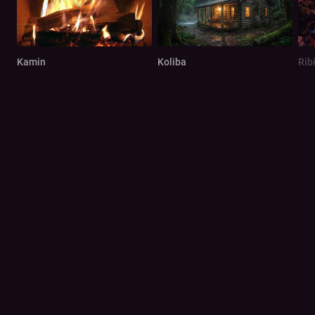
Kamin
Koliba
Rib