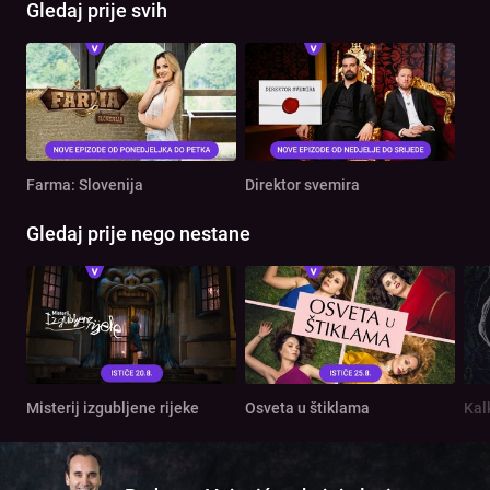
Gledaj prije svih
Farma: Slovenija
Direktor svemira
Gledaj prije nego nestane
Misterij izgubljene rijeke
Osveta u štiklama
Kal