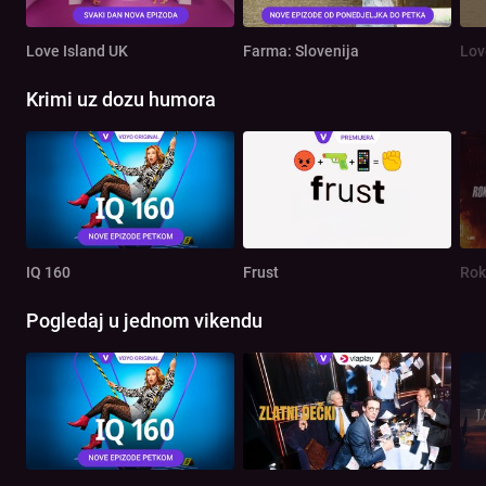
Love Island UK
Farma: Slovenija
Lov
Krimi uz dozu humora
IQ 160
Frust
Rok
Pogledaj u jednom vikendu