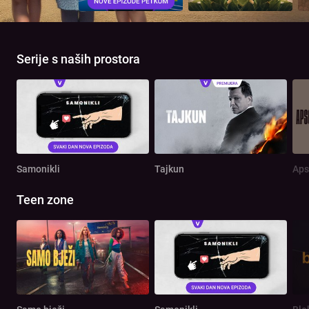
Serije s naših prostora
Samonikli
Tajkun
Aps
Teen zone