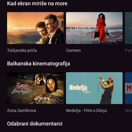
Kad ekran miriše na more
Talijanska priča
Carmen
Par
Balkanska kinematografija
Zona Zamfirova
Nedelja - Film o Džeju
Mos
Odabrani dokumentarci