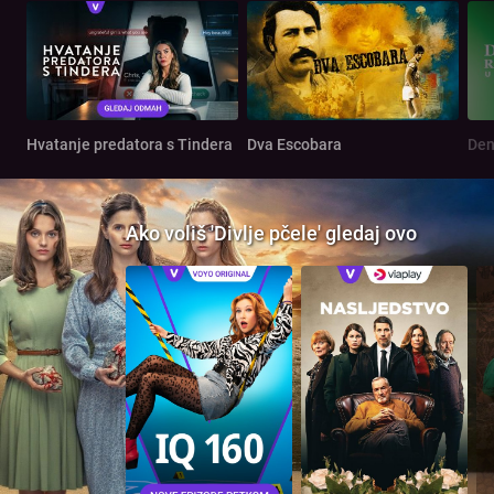
Hvatanje predatora s Tindera
Dva Escobara
Ako voliš 'Divlje pčele' gledaj ovo