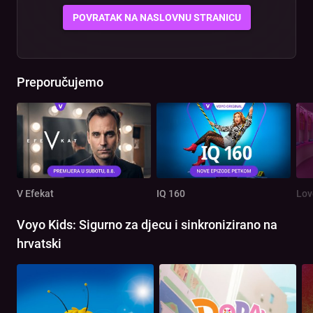
POVRATAK NA NASLOVNU STRANICU
Preporučujemo
V Efekat
IQ 160
Lov
Voyo Kids: Sigurno za djecu i sinkronizirano na
hrvatski