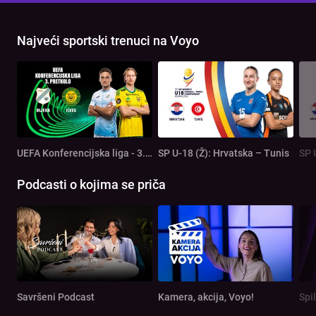
Najveći sportski trenuci na Voyo
UEFA Konferencijska liga - 3. pretkolo: Rijeka - Ilves
SP U-18 (Ž): Hrvatska – Tunis
SP 
Podcasti o kojima se priča
Savršeni Podcast
Kamera, akcija, Voyo!
Spi