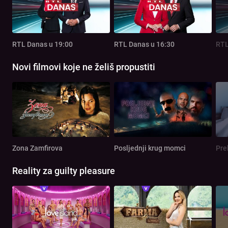
RTL Danas u 19:00
RTL Danas u 16:30
RTL
Novi filmovi koje ne želiš propustiti
Zona Zamfirova
Posljednji krug momci
Pre
Reality za guilty pleasure