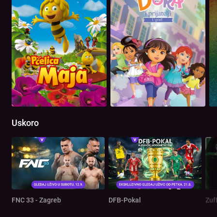
Uskoro
FNC 33 - Zagreb
DFB-Pokal
Zuf