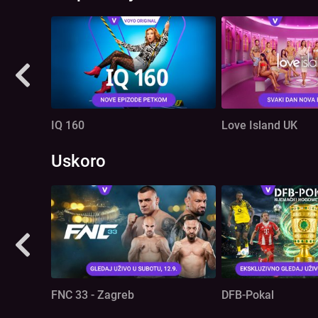
IQ 160
Love Island UK
Uskoro
FNC 33 - Zagreb
DFB-Pokal