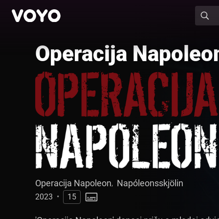
Operacija Napoleo
Operacija Napoleon
Napóleonsskjölin
,
2023
•
15