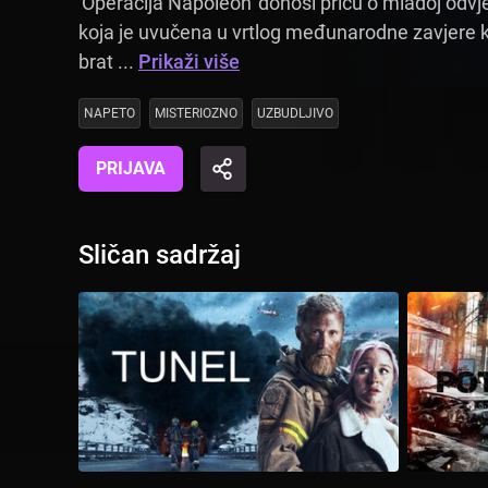
'Operacija Napoleon' donosi priču o mladoj odvjet
koja je uvučena u vrtlog međunarodne zavjere 
brat ...
Prikaži više
NAPETO
MISTERIOZNO
UZBUDLJIVO
PRIJAVA
Sličan sadržaj