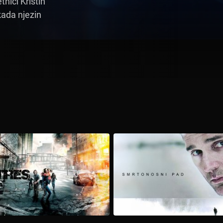
nici Kristin
kada njezin