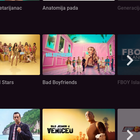
etarijanac
Anatomija pada
Generacij
l Stars
Bad Boyfriends
FBOY Isla