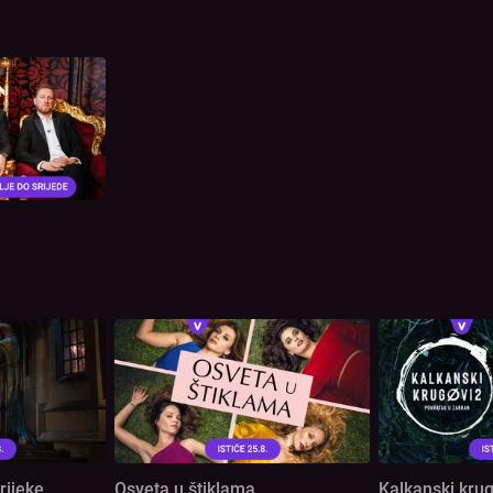
rijeke
Osveta u štiklama
Kalkanski krug