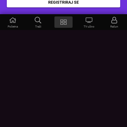
REGISTRIRAJ SE
Početna
Traži
TV uživo
Račun
VOYO
POMOĆ
Često postavljana pitanja
Kontakt
Cjenik
Povezivanje uređaja
Vizualna upozorenja
Provjerite vezu
UVJETI
UREĐAJI