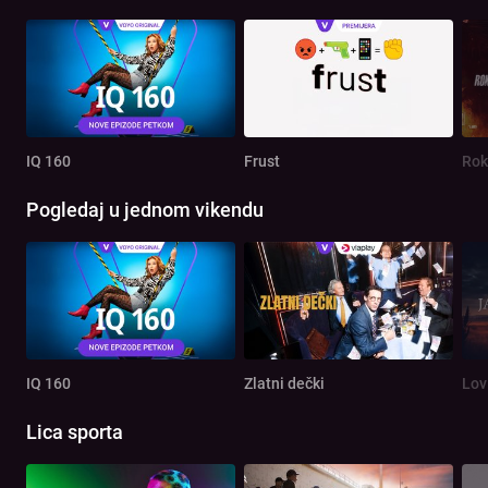
IQ 160
Frust
Rok
Pogledaj u jednom vikendu
IQ 160
Zlatni dečki
Lov
Lica sporta