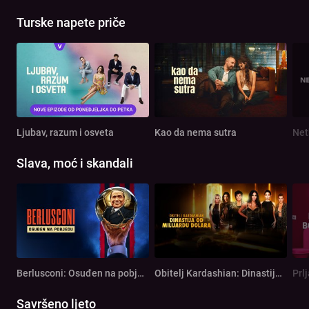
Turske napete priče
Ljubav, razum i osveta
Kao da nema sutra
Net
Slava, moć i skandali
Berlusconi: Osuđen na pobjedu
Obitelj Kardashian: Dinastija od milijardu dolara
Prl
Savršeno ljeto