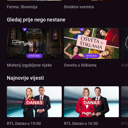
Farma: Slovenija
Direktor svemira
Gledaj prije nego nestane
Misterij izgubljene rijeke
Osveta u štiklama
Kal
Najnovije vijesti
RTL Danas u 19:00
RTL Danas u 16:30
RTL