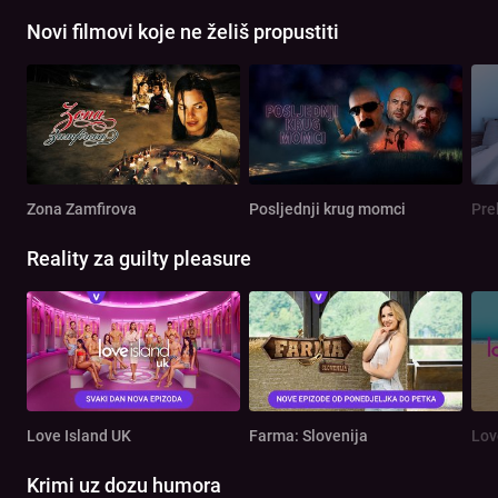
Novi filmovi koje ne želiš propustiti
Zona Zamfirova
Posljednji krug momci
Pre
Reality za guilty pleasure
Love Island UK
Farma: Slovenija
Lov
Krimi uz dozu humora