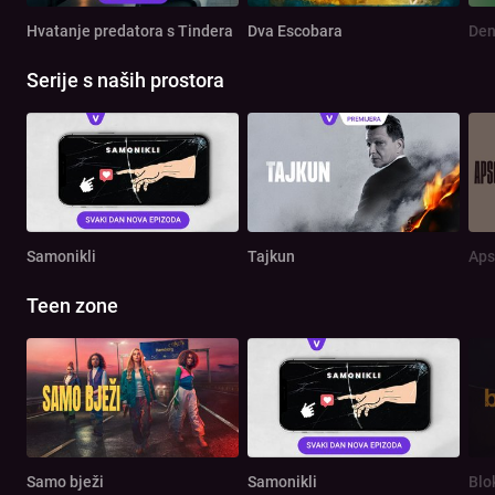
Hvatanje predatora s Tindera
Dva Escobara
Serije s naših prostora
Samonikli
Tajkun
Aps
Teen zone
Samo bježi
Samonikli
Blo