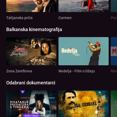
Talijanska priča
Carmen
Par
Balkanska kinematografija
Zona Zamfirova
Nedelja - Film o Džeju
Mos
Odabrani dokumentarci