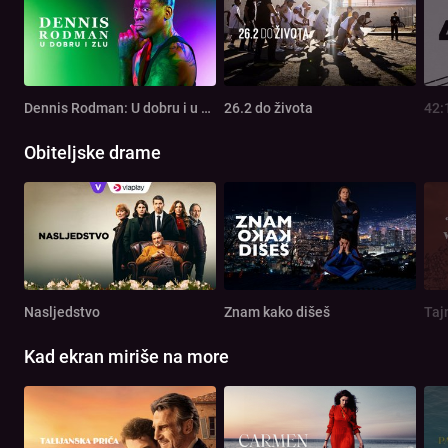
Dennis Rodman: U dobru i u zlu
26.2 do života
42:
Obiteljske drame
Nasljedstvo
Znam kako dišeš
Taj
Kad ekran miriše na more