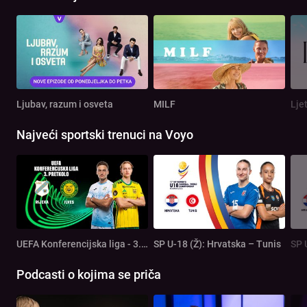
Ljubav, razum i osveta
MILF
Lje
Najveći sportski trenuci na Voyo
UEFA Konferencijska liga - 3. pretkolo: Rijeka - Ilves
SP U-18 (Ž): Hrvatska – Tunis
SP 
Podcasti o kojima se priča