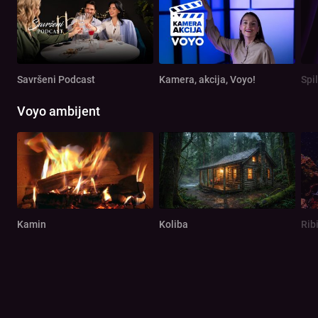
Savršeni Podcast
Kamera, akcija, Voyo!
Spi
Voyo ambijent
Kamin
Koliba
Rib