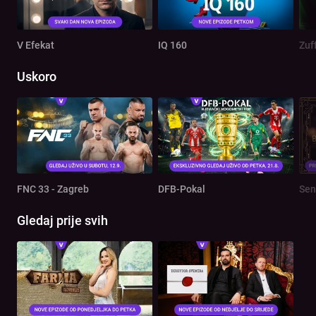
V Efekat
IQ 160
Zuf
Uskoro
FNC 33 - Zagreb
DFB-Pokal
Sen
Gledaj prije svih