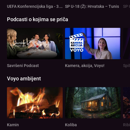
UEFA Konferencijska liga - 3. pretkolo: Rijeka - Ilves
SP U-18 (Ž): Hrvatska – Tunis
SP 
Podcasti o kojima se priča
Savršeni Podcast
Kamera, akcija, Voyo!
Spi
Voyo ambijent
Kamin
Koliba
Rib