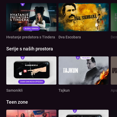
Hvatanje predatora s Tindera
Dva Escobara
Serije s naših prostora
Samonikli
Tajkun
Aps
Teen zone