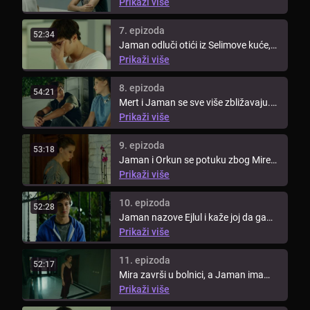
požara i tamo se potuče s drugim ...
Prikaži više
7. epizoda
52:34
Jaman odluči otići iz Selimove kuće,
ali ga Selim i obitelj uspiju ...
Prikaži više
8. epizoda
54:21
Mert i Jaman se sve više zbližavaju.
Mira i Jaman se sretnu navečer u ...
Prikaži više
9. epizoda
53:18
Jaman i Orkun se potuku zbog Mire
zbog čega se Selim naljuti jer ...
Prikaži više
10. epizoda
52:28
Jaman nazove Ejlul i kaže joj da ga
pusti na miru, jer je Mert ...
Prikaži više
11. epizoda
52:17
Mira završi u bolnici, a Jaman ima
problema s fakultetom. Obitelj ...
Prikaži više