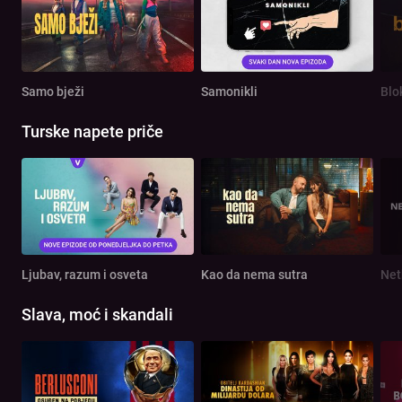
Samo bježi
Samonikli
Blo
Turske napete priče
Ljubav, razum i osveta
Kao da nema sutra
Net
Slava, moć i skandali