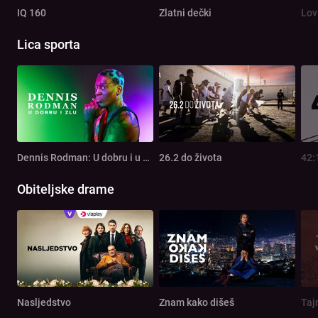
IQ 160
Zlatni dečki
Lov
Lica sporta
Dennis Rodman: U dobru i u zlu
26.2 do života
42:
Obiteljske drame
Nasljedstvo
Znam kako dišeš
Taj