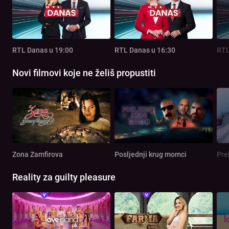
RTL Danas u 19:00
RTL Danas u 16:30
RTL
Novi filmovi koje ne želiš propustiti
Zona Zamfirova
Posljednji krug momci
Pre
Reality za guilty pleasure