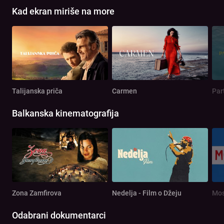
Kad ekran miriše na more
Talijanska priča
Carmen
Par
Balkanska kinematografija
Zona Zamfirova
Nedelja - Film o Džeju
Mos
Odabrani dokumentarci