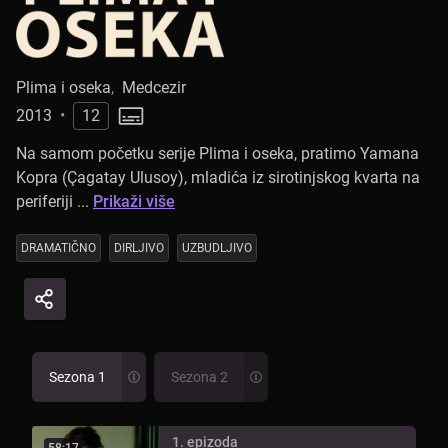
Plima i oseka
,
Medcezir
2013
•
12
Na samom početku serije Plima i oseka, pratimo Yamana
Kopra (Çagatay Ulusoy), mladića iz sirotinjskog kvarta na
periferiji ...
Prikaži više
DRAMATIČNO
DIRLJIVO
UZBUDLJIVO
Sezona 1
Sezona 2
1. epizoda