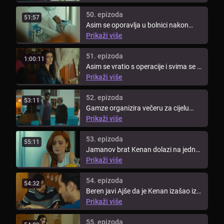
50. epizoda
51:57
Asim se oporavlja u bolnici nakon
operacije. Cijela je obitelj ...
Prikaži više
51. epizoda
1:00:11
Asim se vratio s operacije i svima se u
obitelji ispričao zbog svojih ...
Prikaži više
52. epizoda
53:11
Gamze organizira večeru za cijelu
obitelj i prijatelje. Nastaju ...
Prikaži više
53. epizoda
55:11
Jamanov brat Kenan dolazi na jednu
noć kod Ender i Selima i upoznaje ...
Prikaži više
54. epizoda
54:32
Beren javi Ajše da je Kenan izašao iz
zatvora. Mirina majka ju zamoli ...
Prikaži više
55. epizoda