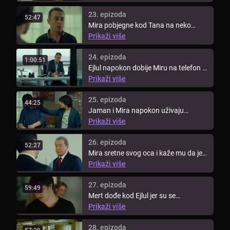
23. epizoda
52:47
Mira pobjegne kod Tana na neko
vrijeme.
Prikaži više
24. epizoda
1:00:51
Ejlul napokon dobije Miru na telefon i
ona se uspije čuti s Jamanom, ...
Prikaži više
25. epizoda
44:25
Jaman i Mira napokon uživaju
zajedno. Mirina mama pokušava se
Prikaži više
ponovno ...
26. epizoda
52:27
Mira sretne svog oca i kaže mu da je
uništio njihovu obitelj te da mu ...
Prikaži više
27. epizoda
59:49
Mert dođe kod Ejlul jer su se
dogovorili za učenje i on joj prizna da
Prikaži više
...
28. epizoda