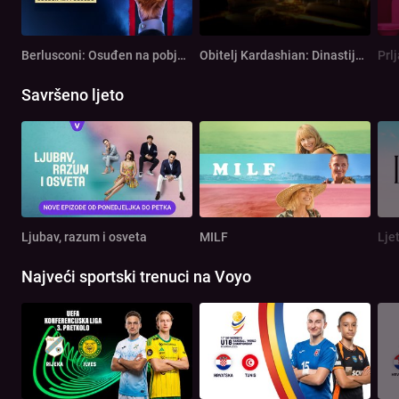
Berlusconi: Osuđen na pobjedu
Obitelj Kardashian: Dinastija od milijardu dolara
Prl
Savršeno ljeto
Ljubav, razum i osveta
MILF
Lje
Najveći sportski trenuci na Voyo