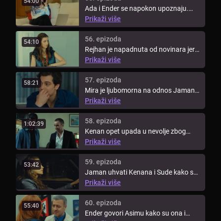
54:00
Ada i Ender se napokon upoznaju.
Mert ne može prešutjeti tu tajnu.
Prikaži više
56. epizoda
54:10
Rejhan je napadnuta od novinara jer
se saznalo da ima tajno dijete s ...
Prikaži više
57. epizoda
58:21
Mira je ljubomorna na odnos Jamana
i Ade. Ender potajno odnosi Adinu ...
Prikaži više
58. epizoda
1:02:39
Kenan opet upada u nevolje zbog
dugova. Mira i Jaman pokušavaju ...
Prikaži više
59. epizoda
53:42
Jaman uhvati Kenana i Sude kako su
se našli i potajno se ljube, hoće ...
Prikaži više
60. epizoda
55:40
Ender govori Asimu kako su ona i