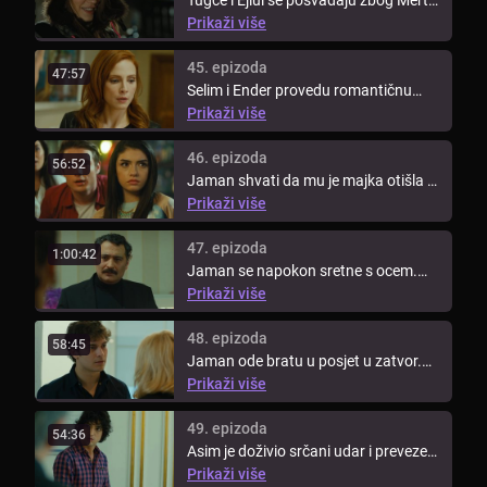
Tugče i Ejlul se posvađaju zbog Merta
jer mu je Tugče rekla za ...
Prikaži više
45. epizoda
47:57
Selim i Ender provedu romantičnu
večer kako bi izgladili svoj odnos. ...
Prikaži više
46. epizoda
56:52
Jaman shvati da mu je majka otišla u
Izmir. Mert sve više čini Ejlul ...
Prikaži više
47. epizoda
1:00:42
Jaman se napokon sretne s ocem.
Tural i Nevin se sretnu nakon mnogo
Prikaži više
...
48. epizoda
58:45
Jaman ode bratu u posjet u zatvor.
Sedef je došla živjeti u Farukovu ...
Prikaži više
49. epizoda
54:36
Asim je doživio srčani udar i prevezen
je u bolnicu na operaciju.
Prikaži više