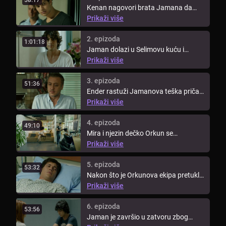
58:17
Kenan nagovori brata Jamana da
ukradu auto s benzinske postaje. ...
Prikaži više
2. epizoda
1:01:18
Jaman dolazi u Selimovu kuću i
dobije posao kao vrtlar, te se ...
Prikaži više
3. epizoda
51:36
Ender rastuži Jamanova teška priča,
ali i dalje ima sumnje zbog ...
Prikaži više
4. epizoda
49:10
Mira i njezin dečko Orkun se
posvađaju na tulumu i ona ode.
Prikaži više
Poslije ...
5. epizoda
53:32
Nakon što je Orkunova ekipa pretukla
Jamana, izbije požar. Orkun ipak ...
Prikaži više
6. epizoda
53:56
Jaman je završio u zatvoru zbog