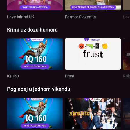
Love Island UK
Farma: Slovenija
Lov
Krimi uz dozu humora
IQ 160
Frust
Rok
Pogledaj u jednom vikendu