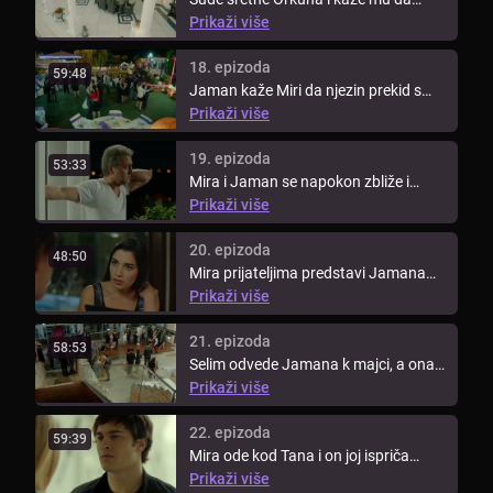
ostavi Miru. Orkun pokušava ...
Prikaži više
18. epizoda
59:48
Jaman kaže Miri da njezin prekid s
Orkunom nije bila njezina odluka i ...
Prikaži više
19. epizoda
53:33
Mira i Jaman se napokon zbliže i
priznaju si osjećaje koje imaju ...
Prikaži više
20. epizoda
48:50
Mira prijateljima predstavi Jamana
kao svog dečka i poslije mu kaže ...
Prikaži više
21. epizoda
58:53
Selim odvede Jamana k majci, a ona
se prisjeti svoje otmice i ...
Prikaži više
22. epizoda
59:39
Mira ode kod Tana i on joj ispriča
cijelu priču o svojoj djevojci Nur ...
Prikaži više