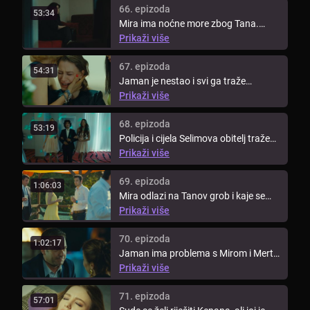
66. epizoda
53:34
Mira ima noćne more zbog Tana.
Selim odlazi kod Kadira kako bi
Prikaži više
saznao ...
67. epizoda
54:31
Jaman je nestao i svi ga traže
sumnjajući na Tana. Selim i Kenan ...
Prikaži više
68. epizoda
53:19
Policija i cijela Selimova obitelj traže
Jamana. Tan ga je odveo na ...
Prikaži više
69. epizoda
1:06:03
Mira odlazi na Tanov grob i kaje se
zbog svega što se dogodilo. ...
Prikaži više
70. epizoda
1:02:17
Jaman ima problema s Mirom i Mert
to primjećuje, iako Jaman to ...
Prikaži više
71. epizoda
57:01