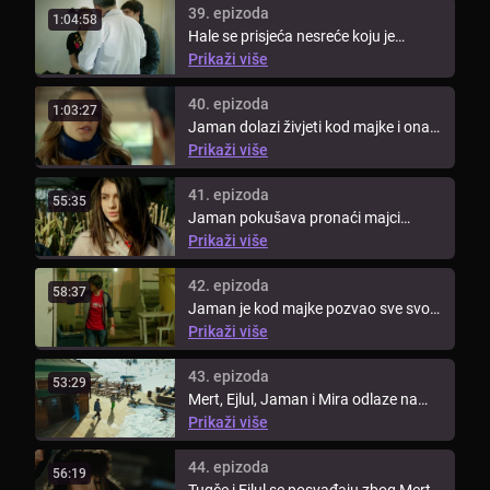
39. epizoda
1:04:58
Hale se prisjeća nesreće koju je
učinila. Jaman se penje preko ograde
Prikaži više
...
40. epizoda
1:03:27
Jaman dolazi živjeti kod majke i ona
ga primi u stan. Mert se posvađa ...
Prikaži više
41. epizoda
55:35
Jaman pokušava pronaći majci
posao. Selim je sve više depresivan i
Prikaži više
...
42. epizoda
58:37
Jaman je kod majke pozvao sve svoje
prijatelje na večeru. Ljudi iz ...
Prikaži više
43. epizoda
53:29
Mert, Ejlul, Jaman i Mira odlaze na
zimovanje. Zbog nesporazuma ...
Prikaži više
44. epizoda
56:19