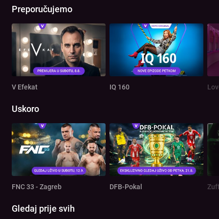
Preporučujemo
V Efekat
IQ 160
Lov
Uskoro
FNC 33 - Zagreb
DFB-Pokal
Zuf
Gledaj prije svih