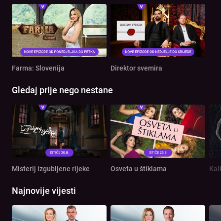
Farma: Slovenija
Direktor svemira
Gledaj prije nego nestane
Misterij izgubljene rijeke
Osveta u štiklama
Kal
Najnovije vijesti