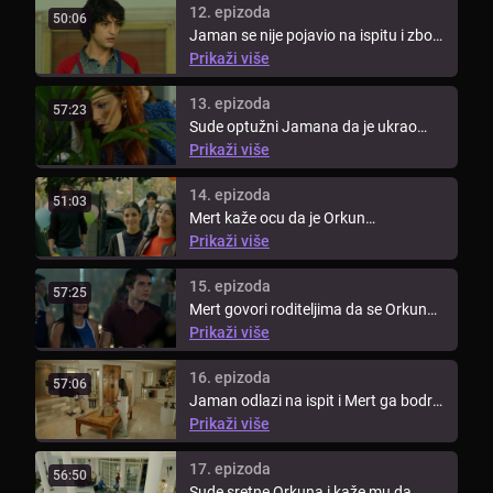
12. epizoda
50:06
Jaman se nije pojavio na ispitu i zbog
toga ima probleme na ...
Prikaži više
13. epizoda
57:23
Sude optužni Jamana da je ukrao
novac za Miru, ali ga Ender pokušava
Prikaži više
...
14. epizoda
51:03
Mert kaže ocu da je Orkun
podmetnuo požar za koji je Jaman
Prikaži više
ispaštao. ...
15. epizoda
57:25
Mert govori roditeljima da se Orkun
ne smije izvući sa svime što je ...
Prikaži više
16. epizoda
57:06
Jaman odlazi na ispit i Mert ga bodri.
Selim želi reći Miri istinu o ...
Prikaži više
17. epizoda
56:50
Sude sretne Orkuna i kaže mu da