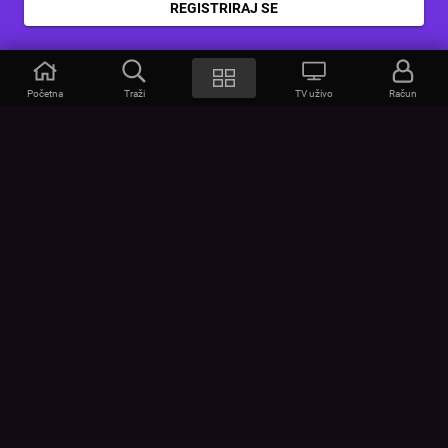
REGISTRIRAJ SE
Početna
Traži
TV uživo
Račun
VOYO
POMOĆ
Često postavljana pitanja
Kontakt
Cjenik
Povezivanje uređaja
Vizualna upozorenja
Provjerite vezu
UVJETI
UREĐAJI