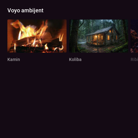
Voyo ambijent
Kamin
Koliba
Rib