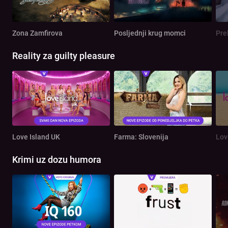
Zona Zamfirova
Posljednji krug momci
Pre
Reality za guilty pleasure
Love Island UK
Farma: Slovenija
Lov
Krimi uz dozu humora