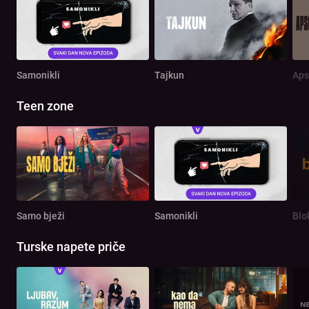
Samonikli
Tajkun
Aps
Teen zone
Samo bježi
Samonikli
Blo
Turske napete priče