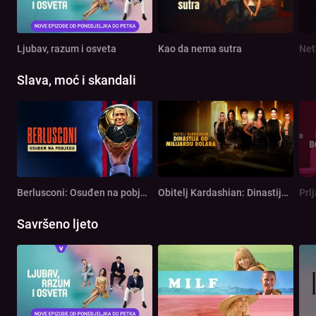
Ljubav, razum i osveta
Kao da nema sutra
Net
Slava, moć i skandali
Berlusconi: Osuđen na pobjedu
Obitelj Kardashian: Dinastija od milijardu dolara
Prl
Savršeno ljeto