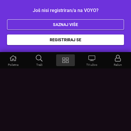
Još nisi registriran/a na VOYO?
SAZNAJ VIŠE
REGISTRIRAJ SE
Početna
Traži
TV uživo
Račun
VOYO
POMOĆ
Često postavljana pitanja
Kontakt
Cjenik
Povezivanje uređaja
Vizualna upozorenja
Provjerite vezu