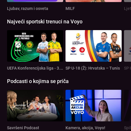
Ljubav, razum i osveta
MILF
Lje
Najveći sportski trenuci na Voyo
UEFA Konferencijska liga - 3. pretkolo: Rijeka - Ilves
SP U-18 (Ž): Hrvatska – Tunis
SP 
Podcasti o kojima se priča
Savršeni Podcast
Kamera, akcija, Voyo!
Spi