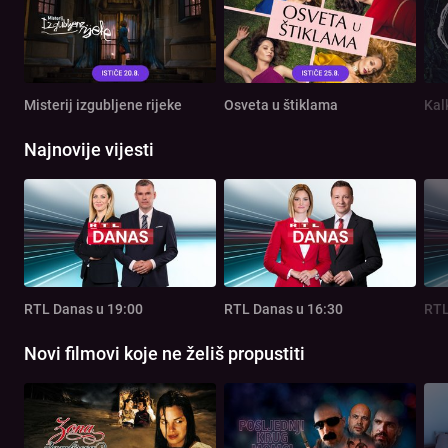
Misterij izgubljene rijeke
Osveta u štiklama
Kal
Najnovije vijesti
RTL Danas u 19:00
RTL Danas u 16:30
RTL
Novi filmovi koje ne želiš propustiti