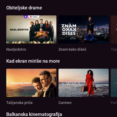
Obiteljske drame
Nasljedstvo
Znam kako dišeš
Taj
Kad ekran miriše na more
Talijanska priča
Carmen
Par
Balkanska kinematografija