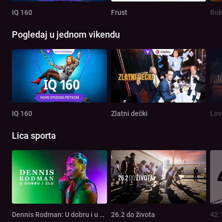
IQ 160
Frust
Rok
Pogledaj u jednom vikendu
IQ 160
Zlatni dečki
Lov
Lica sporta
Dennis Rodman: U dobru i u zlu
26.2 do života
42: