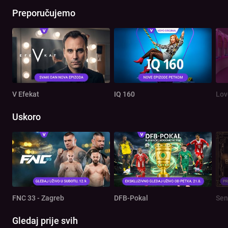
Preporučujemo
V Efekat
IQ 160
Lov
Uskoro
FNC 33 - Zagreb
DFB-Pokal
Sen
Gledaj prije svih