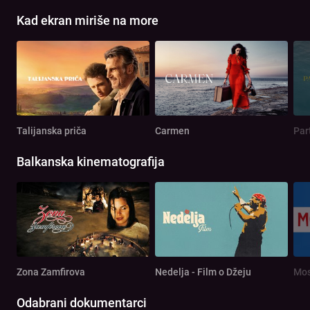
Kad ekran miriše na more
Talijanska priča
Carmen
Par
Balkanska kinematografija
Zona Zamfirova
Nedelja - Film o Džeju
Mos
Odabrani dokumentarci