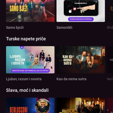
Samo bježi
Samonikli
Blo
Turske napete priče
Ljubav, razum i osveta
Kao da nema sutra
Net
Slava, moć i skandali