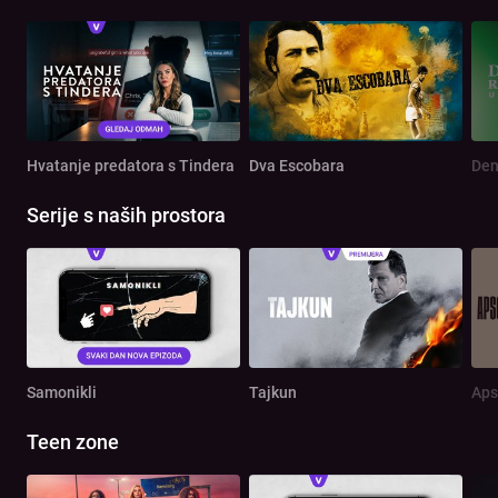
Hvatanje predatora s Tindera
Dva Escobara
Serije s naših prostora
Samonikli
Tajkun
Aps
Teen zone