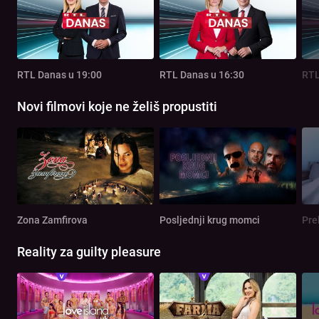
RTL Danas u 19:00
RTL Danas u 16:30
RTL
Novi filmovi koje ne želiš propustiti
Zona Zamfirova
Posljednji krug momci
Pre
Reality za guilty pleasure