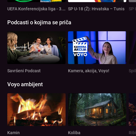
UEFA Konferencijska liga - 3. pretkolo: Rijeka - Ilves
SP U-18 (Ž): Hrvatska – Tunis
SP 
Podcasti o kojima se priča
Savršeni Podcast
Kamera, akcija, Voyo!
Spi
Voyo ambijent
Kamin
Koliba
Rib