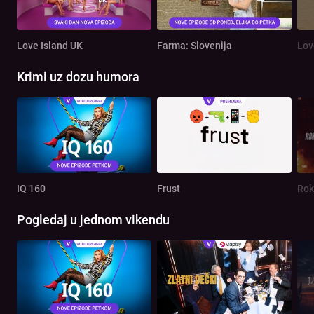
Love Island UK
Farma: Slovenija
Lov
Krimi uz dozu humora
IQ 160
Frust
Rok
Pogledaj u jednom vikendu