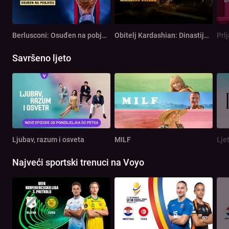
Berlusconi: Osuđen na pobjedu
Obitelj Kardashian: Dinastija od milijardu dolara
Prl
Savršeno ljeto
Ljubav, razum i osveta
MILF
Lje
Najveći sportski trenuci na Voyo