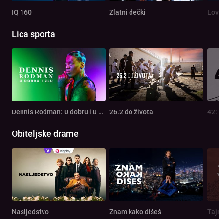
IQ 160
Zlatni dečki
Lov
Lica sporta
Dennis Rodman: U dobru i u zlu
26.2 do života
42:
Obiteljske drame
Nasljedstvo
Znam kako dišeš
Taj