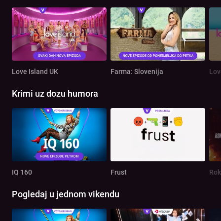
Love Island UK
Farma: Slovenija
Lov
Krimi uz dozu humora
IQ 160
Frust
Rok
Pogledaj u jednom vikendu