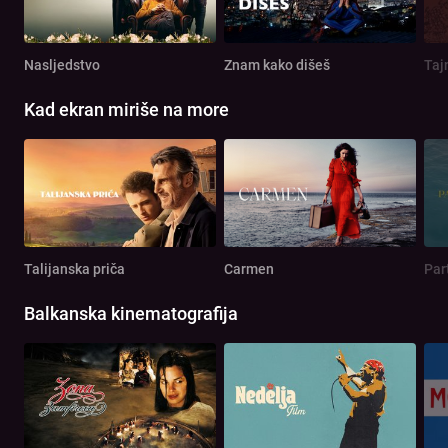
Nasljedstvo
Znam kako dišeš
Taj
Kad ekran miriše na more
Talijanska priča
Carmen
Par
Balkanska kinematografija