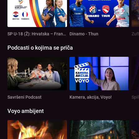
SP U-18 (Ž): Hrvatska – Francuska
Dinamo - Thun
Zuf
Podcasti o kojima se priča
Savršeni Podcast
Kamera, akcija, Voyo!
Spi
Voyo ambijent