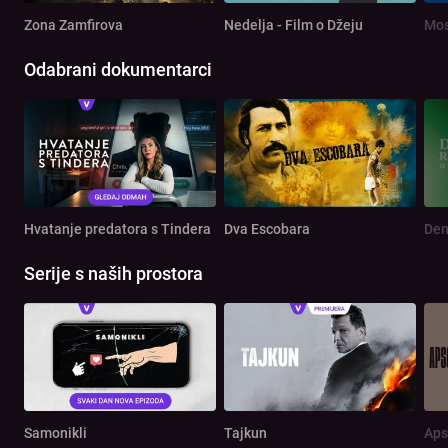
Zona Zamfirova
Nedelja - Film o Džeju
Mos
Odabrani dokumentarci
Hvatanje predatora s Tindera
Dva Escobara
Serije s naših prostora
Samonikli
Tajkun
Aps