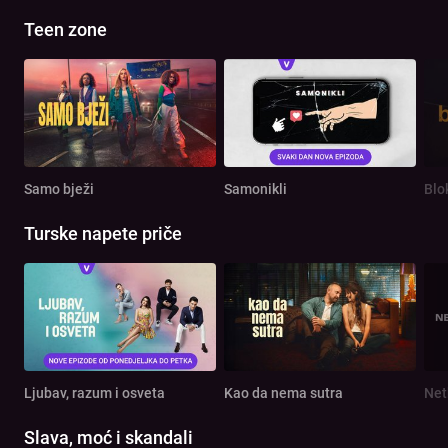
Teen zone
Samo bježi
Samonikli
Blo
Turske napete priče
Ljubav, razum i osveta
Kao da nema sutra
Net
Slava, moć i skandali