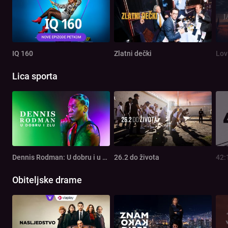
IQ 160
Zlatni dečki
Lov
Lica sporta
Dennis Rodman: U dobru i u zlu
26.2 do života
42:
Obiteljske drame