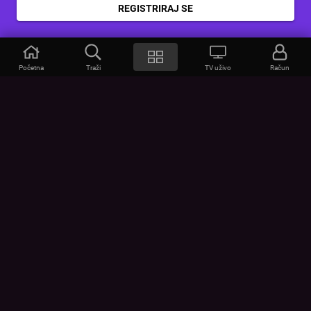
REGISTRIRAJ SE
Početna
Traži
TV uživo
Račun
VOYO
POMOĆ
Često postavljana pitanja
Kontakt
Cjenik
Povezivanje uređaja
Vizualna upozorenja
Provjerite vezu
UVJETI
UREĐAJI
Opći uvjeti korištenja
Google Play
Politika privatnosti
App Store
Pravila o kolačićima