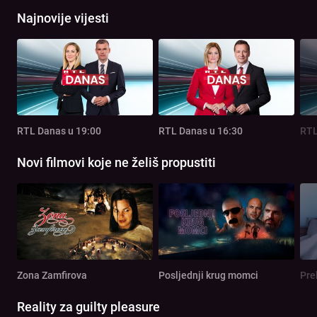
Najnovije vijesti
RTL Danas u 19:00
RTL Danas u 16:30
RTL
Novi filmovi koje ne želiš propustiti
Zona Zamfirova
Posljednji krug momci
Pre
Reality za guilty pleasure