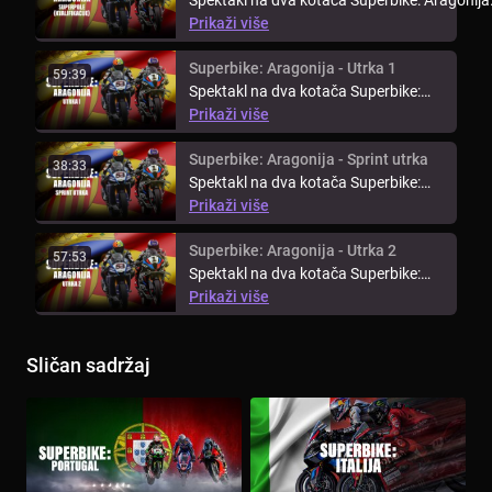
stiže na španjolski ...
Prikaži više
Superbike: Aragonija - Utrka 1
59:39
Spektakl na dva kotača Superbike:
Aragonija stiže na španjolski ...
Prikaži više
Superbike: Aragonija - Sprint utrka
38:33
Spektakl na dva kotača Superbike:
Aragonija stiže na španjolski ...
Prikaži više
Superbike: Aragonija - Utrka 2
57:53
Spektakl na dva kotača Superbike:
Aragonija stiže na španjolski ...
Prikaži više
Sličan sadržaj