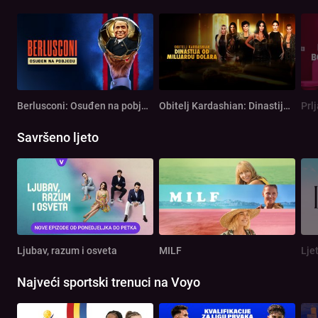
Berlusconi: Osuđen na pobjedu
Obitelj Kardashian: Dinastija od milijardu dolara
Prl
Savršeno ljeto
Ljubav, razum i osveta
MILF
Lje
Najveći sportski trenuci na Voyo