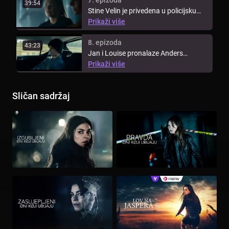
7. epizoda
39:54
Stine Velin je privedena u policijsku
postaju, ali inzistira da je i ...
Prikaži više
8. epizoda
43:23
Jan i Louise pronalaze Anders
Kjeldsena. Louise se boji da je ...
Prikaži više
Sličan sadržaj