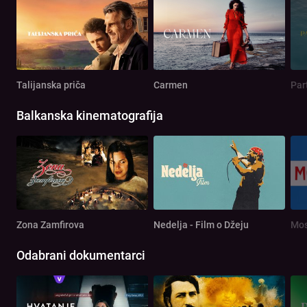
Talijanska priča
Carmen
Par
Balkanska kinematografija
Zona Zamfirova
Nedelja - Film o Džeju
Mos
Odabrani dokumentarci