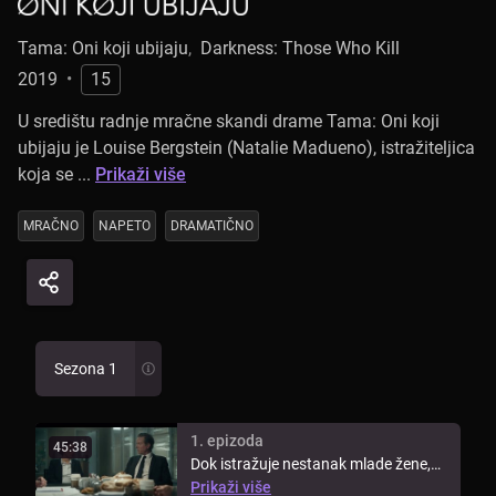
Tama: Oni koji ubijaju
,
Darkness: Those Who Kill
2019
•
15
U središtu radnje mračne skandi drame Tama: Oni koji
ubijaju je Louise Bergstein (Natalie Madueno), istražiteljica
koja se ...
Prikaži više
MRAČNO
NAPETO
DRAMATIČNO
Sezona 1
1. epizoda
45:38
Dok istražuje nestanak mlade žene,
istražitelj Jan Michelsen otkriva ...
Prikaži više