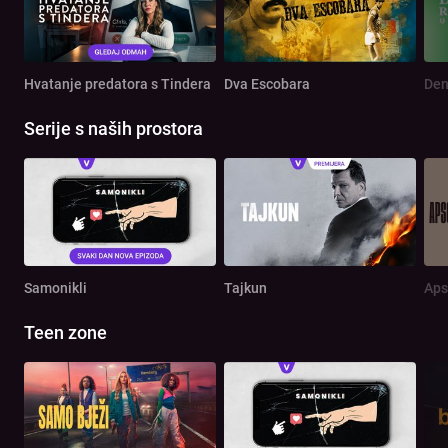
Hvatanje predatora s Tindera
Dva Escobara
Serije s naših prostora
Samonikli
Tajkun
Aps
Teen zone