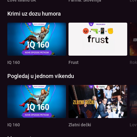
Love Island UK
Farma: Slovenija
Lov
Krimi uz dozu humora
IQ 160
Frust
Rok
Pogledaj u jednom vikendu
IQ 160
Zlatni dečki
Lov