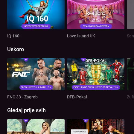
IQ 160
Love Island UK
Sam
Uskoro
FNC 33 - Zagreb
DFB-Pokal
Zuf
Gledaj prije svih