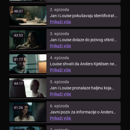
2. epizoda
48:37
Jan i Louise pokušavaju identificirati
osobu iza otmica i sumnjaju na ...
Prikaži više
3. epizoda
43:53
Jan i Louise dolaze do jezivog otkrića
na farmi na kojoj je Anders ...
Prikaži više
4. epizoda
41:17
Louise shvati da Anders Kjeldsen ne
djeluje sam u svojim ubojstvima ...
Prikaži više
5. epizoda
44:11
Jan i Louise pronalaze haljinu koja
pripada Natashi, prvoj žrtvi, ...
Prikaži više
6. epizoda
41:26
Javni poziv za informacije o Andersu
Kjeldsenu dovodi do ...
Prikaži više