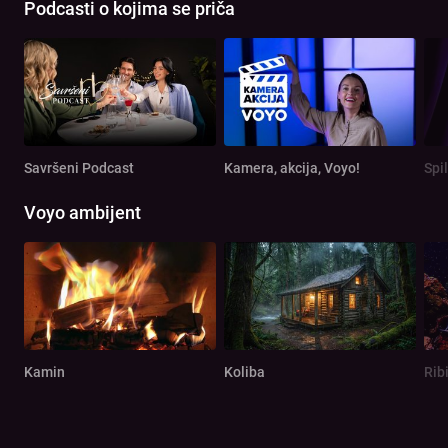
Podcasti o kojima se priča
Savršeni Podcast
Kamera, akcija, Voyo!
Spi
Voyo ambijent
Kamin
Koliba
Rib