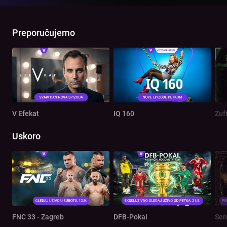
Preporučujemo
V Efekat
IQ 160
Zuf
Uskoro
FNC 33 - Zagreb
DFB-Pokal
Sen