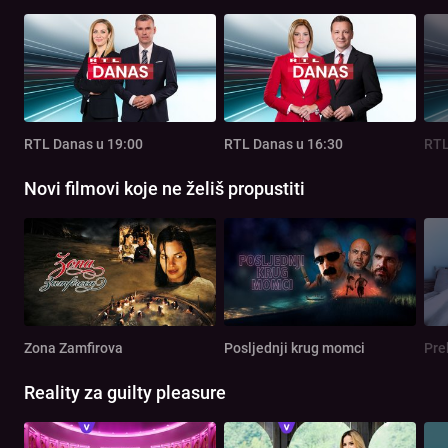
RTL Danas u 19:00
RTL Danas u 16:30
RTL
Novi filmovi koje ne želiš propustiti
Zona Zamfirova
Posljednji krug momci
Pre
Reality za guilty pleasure