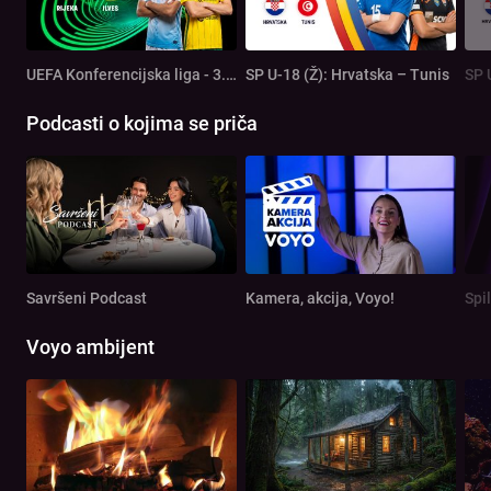
UEFA Konferencijska liga - 3. pretkolo: Rijeka - Ilves
SP U-18 (Ž): Hrvatska – Tunis
SP 
Podcasti o kojima se priča
Savršeni Podcast
Kamera, akcija, Voyo!
Spi
Voyo ambijent