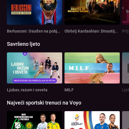
Berlusconi: Osuđen na pobjedu
Obitelj Kardashian: Dinastija od milijardu dolara
Prl
Savršeno ljeto
Ljubav, razum i osveta
MILF
Lje
Najveći sportski trenuci na Voyo