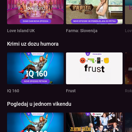
Love Island UK
Farma: Slovenija
Lov
Krimi uz dozu humora
IQ 160
Frust
Rok
Pogledaj u jednom vikendu