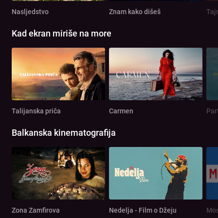
Nasljedstvo
Znam kako dišeš
Taj
Kad ekran miriše na more
Talijanska priča
Carmen
Par
Balkanska kinematografija
Zona Zamfirova
Nedelja - Film o Džeju
Mos