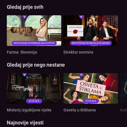
Gledaj prije svih
Farma: Slovenija
Direktor svemira
Gledaj prije nego nestane
Misterij izgubljene rijeke
Osveta u štiklama
Kal
Najnovije vijesti