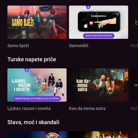
Samo bježi
Samonikli
Blo
Turske napete priče
Ljubav, razum i osveta
Kao da nema sutra
Net
Slava, moć i skandali