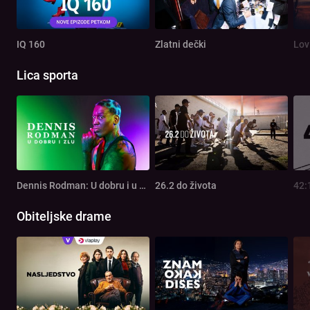
IQ 160
Zlatni dečki
Lov
Lica sporta
Dennis Rodman: U dobru i u zlu
26.2 do života
42:
Obiteljske drame