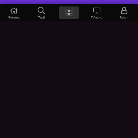
Početna
Traži
TV uživo
Račun
VOYO
POMOĆ
Često postavljana pitanja
Kontakt
Cjenik
Povezivanje uređaja
Vizualna upozorenja
Provjerite vezu
UVJETI
UREĐAJI
Opći uvjeti korištenja
Google Play
Politika privatnosti
App Store
Pravila o kolačićima
Promijeni postavke kolačića