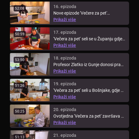
16. epizoda
52:08
Nove epizode 'Večere za pet'
započinju u Vukovarsko-srijemskoj ...
Prikaži više
17. epizoda
50:59
'Večera za pet' seli se u Županju gdje
je goste ugostio veseli ...
Prikaži više
18. epizoda
53:50
Profesor Zlatko iz Gunje donosi pravu
slavonsku feštu u svoju ...
Prikaži više
19. epizoda
51:26
'Večera za pet' seli u Bošnjake, gdje se
nakon 15 godina vraća frizer ...
Prikaži više
20. epizoda
50:25
Ovotjedna 'Večera za pet' završava u
Gradištu, gdje Željka priprema ...
Prikaži više
21. epizoda
51:13