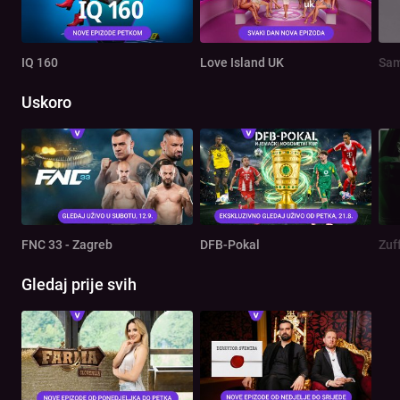
IQ 160
Love Island UK
Sam
Uskoro
FNC 33 - Zagreb
DFB-Pokal
Zuf
Gledaj prije svih