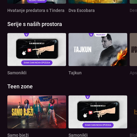
Hvatanje predatora s Tindera
Dva Escobara
Serije s naših prostora
Samonikli
Tajkun
Aps
Teen zone
Samo bježi
Samonikli
Blo