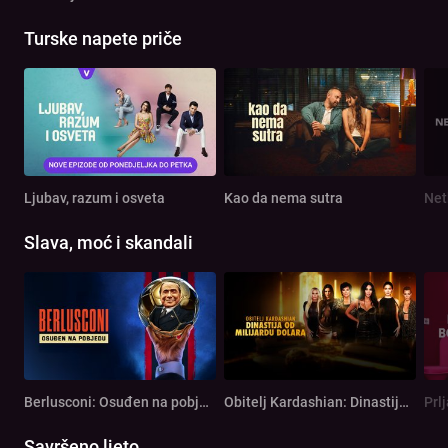
Turske napete priče
Ljubav, razum i osveta
Kao da nema sutra
Net
Slava, moć i skandali
Berlusconi: Osuđen na pobjedu
Obitelj Kardashian: Dinastija od milijardu dolara
Prl
Savršeno ljeto