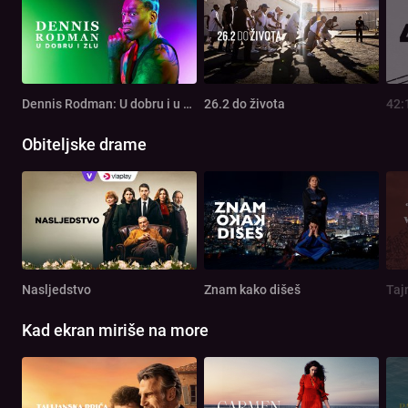
Dennis Rodman: U dobru i u zlu
26.2 do života
42:
Obiteljske drame
Nasljedstvo
Znam kako dišeš
Taj
Kad ekran miriše na more