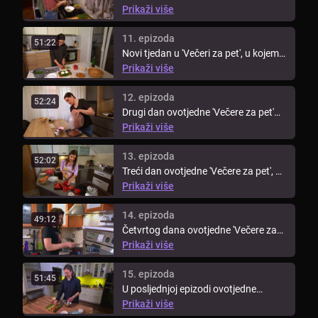
'Večere za pet' uz kandidatkinje ...
Prikaži više
11. epizoda
51:22
Novi tjedan u 'Večeri za pet', u kojem
sudjeluju kandidatkinje iz ...
Prikaži više
12. epizoda
52:24
Drugi dan ovotjedne 'Večere za pet'
kuha Milica! Kako je protekla ...
Prikaži više
13. epizoda
52:02
Treći dan ovotjedne 'Večere za pet', uz
kandidatkinje showa 'Gospodin ...
Prikaži više
14. epizoda
49:12
Četvrtog dana ovotjedne 'Večere za
pet' Valentina će svojim jelima ...
Prikaži više
15. epizoda
51:45
U posljednjoj epizodi ovotjedne
'Večere za pet' kuha Vanja, koja je u ...
Prikaži više