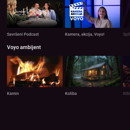
Savršeni Podcast
Kamera, akcija, Voyo!
Spi
Voyo ambijent
Kamin
Koliba
Rib