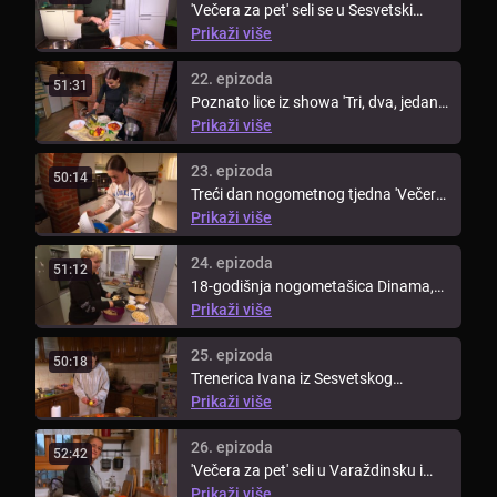
'Večera za pet' seli se u Sesvetski
Kraljevec, gdje će domaćica Ana ...
Prikaži više
22. epizoda
51:31
Poznato lice iz showa 'Tri, dva, jedan,
kuhaj!', Dina, spaja nogomet ...
Prikaži više
23. epizoda
50:14
Treći dan nogometnog tjedna 'Večera
za pet' vodi nas u Lupoglav, gdje ...
Prikaži više
24. epizoda
51:12
18-godišnja nogometašica Dinama,
Dorotea, zakoračila je iz terena u ...
Prikaži više
25. epizoda
50:18
Trenerica Ivana iz Sesvetskog
Kraljevca dolazi na red u tjednu ...
Prikaži više
26. epizoda
52:42
'Večera za pet' seli u Varaždinsku i
Međimursku županiju. Tjedan ...
Prikaži više