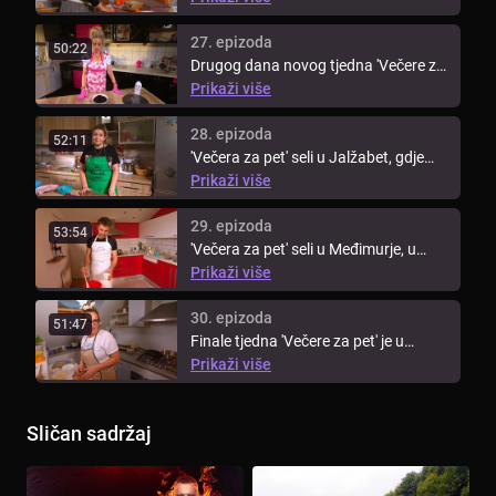
27. epizoda
50:22
Drugog dana novog tjedna 'Večere za
pet' ekipa seli u Međimurje, ...
Prikaži više
28. epizoda
52:11
'Večera za pet' seli u Jalžabet, gdje
Slađana dočekuje ekipu domaćom ...
Prikaži više
29. epizoda
53:54
'Večera za pet' seli u Međimurje, u
Sveti Martin na Muri, gdje ...
Prikaži više
30. epizoda
51:47
Finale tjedna 'Večere za pet' je u
Strahonincu, gdje je domačica ...
Prikaži više
Sličan sadržaj