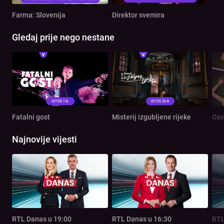
Farma: Slovenija
Direktor svemira
Gledaj prije nego nestane
Fatalni gost
Misterij izgubljene rijeke
Osv
Najnovije vijesti
RTL Danas u 19:00
RTL Danas u 16:30
RTL