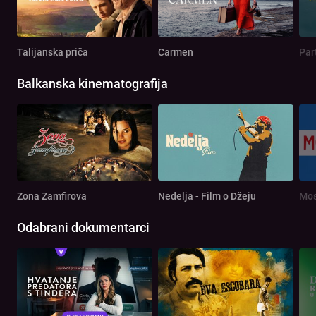
Talijanska priča
Carmen
Par
Balkanska kinematografija
Zona Zamfirova
Nedelja - Film o Džeju
Mos
Odabrani dokumentarci