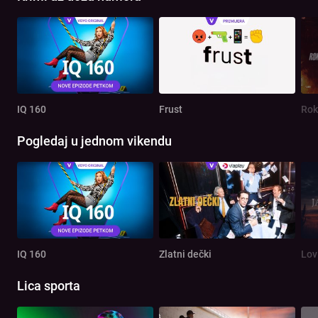
IQ 160
Frust
Rok
Pogledaj u jednom vikendu
IQ 160
Zlatni dečki
Lov
Lica sporta