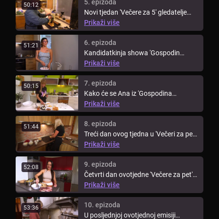
5. epizoda
50:12
Novi tjedan 'Večere za 5' gledatelje
vodi u Podravinu, točnije, ...
Prikaži više
6. epizoda
51:21
Kandidatkinja showa 'Gospodin
Savršeni', Sarah, otvorila je novi ...
Prikaži više
7. epizoda
50:15
Kako će se Ana iz 'Gospodina
Savršenog' snaći u kuhinji i što je ...
Prikaži više
8. epizoda
51:44
Treći dan ovog tjedna u 'Večeri za pet'
djevojke iz 'Gospodina ...
Prikaži više
9. epizoda
52:08
Četvrti dan ovotjedne 'Večere za pet'
uz kandidatkinje showa ...
Prikaži više
10. epizoda
53:36
U posljednjoj ovotjednoj emisiji