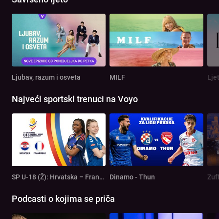
Ljubav, razum i osveta
MILF
Lje
Najveći sportski trenuci na Voyo
SP U-18 (Ž): Hrvatska – Francuska
Dinamo - Thun
Zuf
Podcasti o kojima se priča