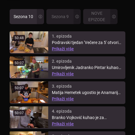
NOVE
Sezona 10
Sezona 9
EPIZODE
1. epizoda
50:48
Podravski tjedan 'Večere za 5' otvorila
je Anamarija Šimunić, koja je ...
Prikaži više
2. epizoda
50:07
Umirovljenik Jadranko Pintar kuhao
je za svoje protukandidate drugi ...
Prikaži više
3. epizoda
50:07
Matija Hemetek ugostio je Anamariju,
Jadranka, Mladena i Branka u ...
Prikaži više
4. epizoda
50:07
Branko Vojković kuhao je za
podravsku ekipu četvrti dan
Prikaži više
ovotjedne ...