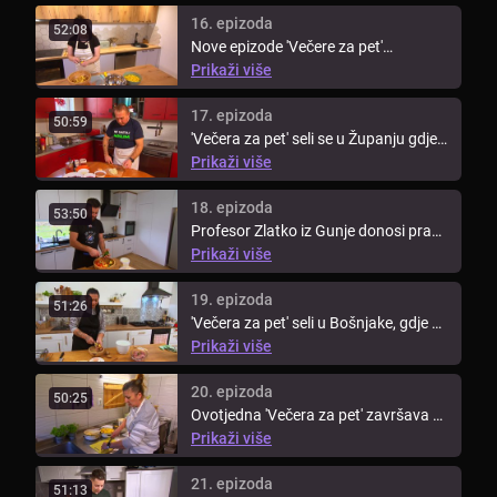
16. epizoda
52:08
Nove epizode 'Večere za pet'
započinju u Vukovarsko-srijemskoj ...
Prikaži više
17. epizoda
50:59
'Večera za pet' seli se u Županju gdje
je goste ugostio veseli ...
Prikaži više
18. epizoda
53:50
Profesor Zlatko iz Gunje donosi pravu
slavonsku feštu u svoju ...
Prikaži više
19. epizoda
51:26
'Večera za pet' seli u Bošnjake, gdje se
nakon 15 godina vraća frizer ...
Prikaži više
20. epizoda
50:25
Ovotjedna 'Večera za pet' završava u
Gradištu, gdje Željka priprema ...
Prikaži više
21. epizoda
51:13