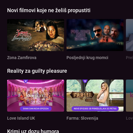
Novi filmovi koje ne želiš propustiti
Zona Zamfirova
Posljednji krug momci
Pre
Reality za guilty pleasure
Love Island UK
Farma: Slovenija
Lov
Krimi uz dozu humora