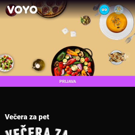
Video
Player
is
loading.
PRIJAVA
Večera za pet