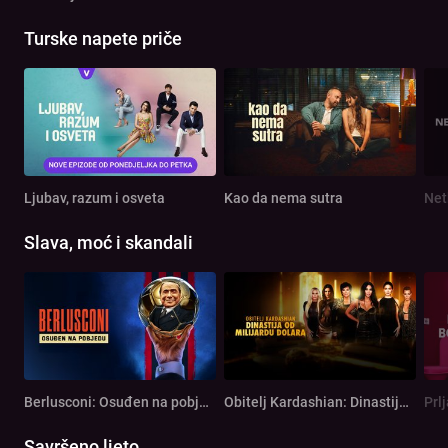
Turske napete priče
Ljubav, razum i osveta
Kao da nema sutra
Net
Slava, moć i skandali
Berlusconi: Osuđen na pobjedu
Obitelj Kardashian: Dinastija od milijardu dolara
Prl
Savršeno ljeto