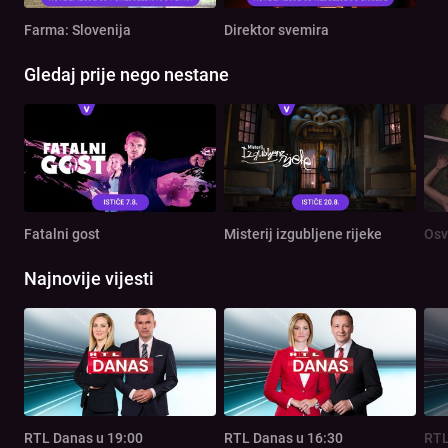
Farma: Slovenija
Direktor svemira
Gledaj prije nego nestane
Fatalni gost
Misterij izgubljene rijeke
Osv
Najnovije vijesti
RTL Danas u 19:00
RTL Danas u 16:30
RTL