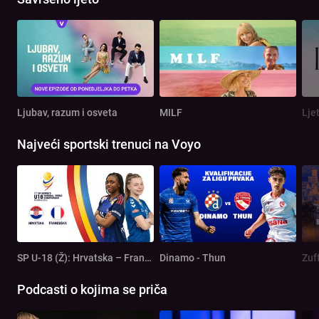
Ljubav, razum i osveta
MILF
Lje
Najveći sportski trenuci na Voyo
SP U-18 (Ž): Hrvatska – Francuska
Dinamo - Thun
Zuf
Podcasti o kojima se priča