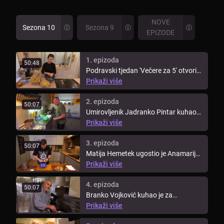
NOVE
Sezona 10
Sezona 9
EPIZODE
1. epizoda
50:48
Podravski tjedan 'Večere za 5' otvorila
je Anamarija Šimunić, koja je ...
Prikaži više
2. epizoda
50:07
Umirovljenik Jadranko Pintar kuhao
je za svoje protukandidate drugi ...
Prikaži više
3. epizoda
50:07
Matija Hemetek ugostio je Anamariju,
Jadranka, Mladena i Branka u ...
Prikaži više
4. epizoda
50:07
Branko Vojković kuhao je za
podravsku ekipu četvrti dan
Prikaži više
ovotjedne ...