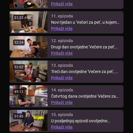
'Večere za pet' uz kandidatkinje ...
Prikaži više
11. epizoda
51:22
Novi tjedan u 'Večeri za pet', u kojem
sudjeluju kandidatkinje iz ...
Prikaži više
12. epizoda
52:24
Drugi dan ovotjedne 'Večere za pet'
kuha Milica! Kako je protekla ...
Prikaži više
13. epizoda
52:02
Treći dan ovotjedne 'Večere za pet', uz
kandidatkinje showa 'Gospodin ...
Prikaži više
14. epizoda
49:12
Četvrtog dana ovotjedne 'Večere za
pet' Valentina će svojim jelima ...
Prikaži više
15. epizoda
51:45
U posljednjoj epizodi ovotjedne
'Večere za pet' kuha Vanja, koja je u ...
Prikaži više