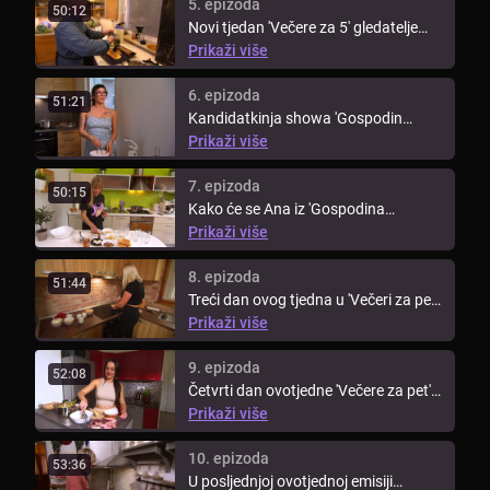
5. epizoda
50:12
Novi tjedan 'Večere za 5' gledatelje
vodi u Podravinu, točnije, ...
Prikaži više
6. epizoda
51:21
Kandidatkinja showa 'Gospodin
Savršeni', Sarah, otvorila je novi ...
Prikaži više
7. epizoda
50:15
Kako će se Ana iz 'Gospodina
Savršenog' snaći u kuhinji i što je ...
Prikaži više
8. epizoda
51:44
Treći dan ovog tjedna u 'Večeri za pet'
djevojke iz 'Gospodina ...
Prikaži više
9. epizoda
52:08
Četvrti dan ovotjedne 'Večere za pet'
uz kandidatkinje showa ...
Prikaži više
10. epizoda
53:36
U posljednjoj ovotjednoj emisiji