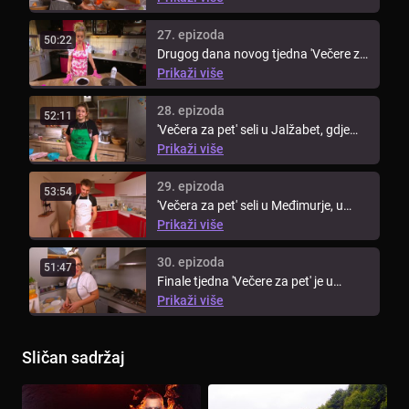
27. epizoda
50:22
Drugog dana novog tjedna 'Večere za
pet' ekipa seli u Međimurje, ...
Prikaži više
28. epizoda
52:11
'Večera za pet' seli u Jalžabet, gdje
Slađana dočekuje ekipu domaćom ...
Prikaži više
29. epizoda
53:54
'Večera za pet' seli u Međimurje, u
Sveti Martin na Muri, gdje ...
Prikaži više
30. epizoda
51:47
Finale tjedna 'Večere za pet' je u
Strahonincu, gdje je domačica ...
Prikaži više
Sličan sadržaj