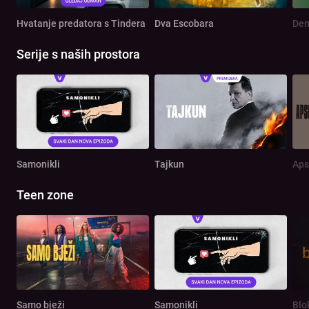
Hvatanje predatora s Tindera
Dva Escobara
Serije s naših prostora
Samonikli
Tajkun
Aps
Teen zone
Samo bježi
Samonikli
Blo