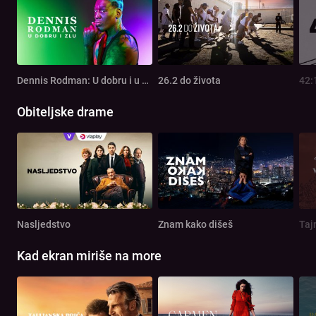
Dennis Rodman: U dobru i u zlu
26.2 do života
42:
Obiteljske drame
Nasljedstvo
Znam kako dišeš
Taj
Kad ekran miriše na more