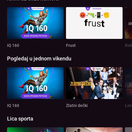
IQ 160
Frust
Rok
Pogledaj u jednom vikendu
IQ 160
Zlatni dečki
Lov
Lica sporta