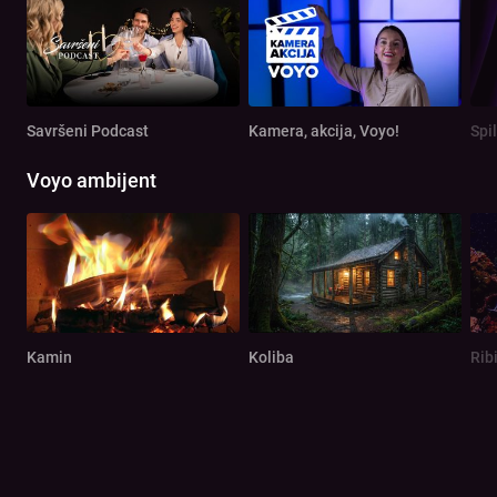
Savršeni Podcast
Kamera, akcija, Voyo!
Spi
Voyo ambijent
Kamin
Koliba
Rib