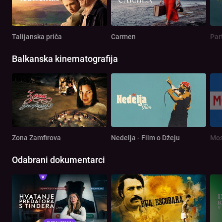
Talijanska priča
Carmen
Par
Balkanska kinematografija
Zona Zamfirova
Nedelja - Film o Džeju
Mos
Odabrani dokumentarci