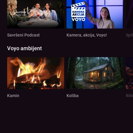
Savršeni Podcast
Kamera, akcija, Voyo!
Spi
Voyo ambijent
Kamin
Koliba
Rib