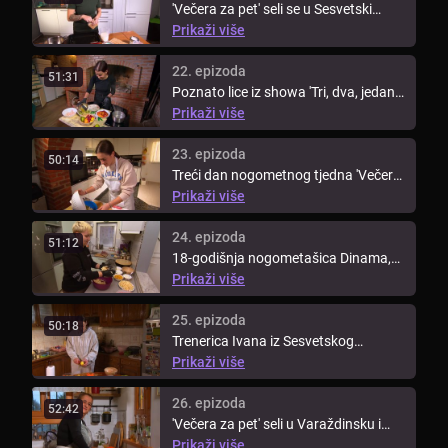
'Večera za pet' seli se u Sesvetski
Kraljevec, gdje će domaćica Ana ...
Prikaži više
22. epizoda
51:31
Poznato lice iz showa 'Tri, dva, jedan,
kuhaj!', Dina, spaja nogomet ...
Prikaži više
23. epizoda
50:14
Treći dan nogometnog tjedna 'Večera
za pet' vodi nas u Lupoglav, gdje ...
Prikaži više
24. epizoda
51:12
18-godišnja nogometašica Dinama,
Dorotea, zakoračila je iz terena u ...
Prikaži više
25. epizoda
50:18
Trenerica Ivana iz Sesvetskog
Kraljevca dolazi na red u tjednu ...
Prikaži više
26. epizoda
52:42
'Večera za pet' seli u Varaždinsku i
Međimursku županiju. Tjedan ...
Prikaži više