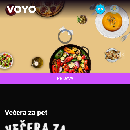
Video
Player
is
loading.
PRIJAVA
Večera za pet