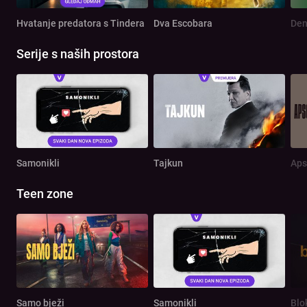
Hvatanje predatora s Tindera
Dva Escobara
Serije s naših prostora
Samonikli
Tajkun
Aps
Teen zone
Samo bježi
Samonikli
Blo