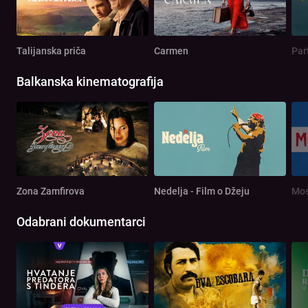
Talijanska priča
Carmen
Par
Balkanska kinematografija
Zona Zamfirova
Nedelja - Film o Džeju
Mos
Odabrani dokumentarci