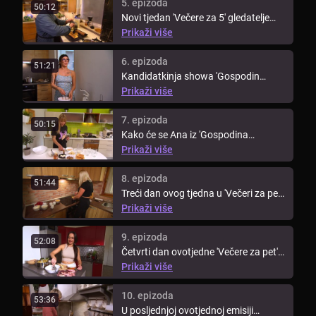
5. epizoda
50:12
Novi tjedan 'Večere za 5' gledatelje
vodi u Podravinu, točnije, ...
Prikaži više
6. epizoda
51:21
Kandidatkinja showa 'Gospodin
Savršeni', Sarah, otvorila je novi ...
Prikaži više
7. epizoda
50:15
Kako će se Ana iz 'Gospodina
Savršenog' snaći u kuhinji i što je ...
Prikaži više
8. epizoda
51:44
Treći dan ovog tjedna u 'Večeri za pet'
djevojke iz 'Gospodina ...
Prikaži više
9. epizoda
52:08
Četvrti dan ovotjedne 'Večere za pet'
uz kandidatkinje showa ...
Prikaži više
10. epizoda
53:36
U posljednjoj ovotjednoj emisiji