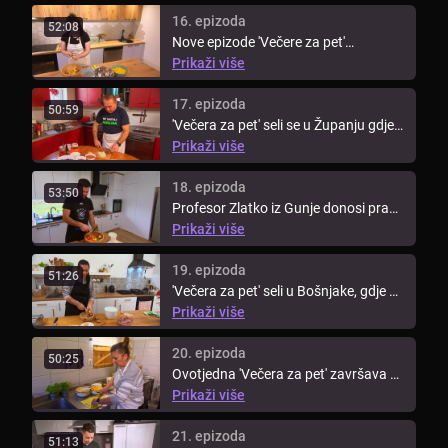
16. epizoda
52:08
Nove epizode 'Večere za pet'
započinju u Vukovarsko-srijemskoj ...
Prikaži više
17. epizoda
50:59
'Večera za pet' seli se u Županju gdje
je goste ugostio veseli ...
Prikaži više
18. epizoda
53:50
Profesor Zlatko iz Gunje donosi pravu
slavonsku feštu u svoju ...
Prikaži više
19. epizoda
51:26
'Večera za pet' seli u Bošnjake, gdje se
nakon 15 godina vraća frizer ...
Prikaži više
20. epizoda
50:25
Ovotjedna 'Večera za pet' završava u
Gradištu, gdje Željka priprema ...
Prikaži više
21. epizoda
51:13