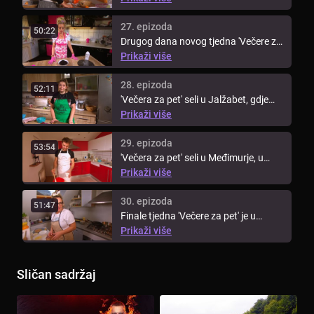
27. epizoda
50:22
Drugog dana novog tjedna 'Večere za
pet' ekipa seli u Međimurje, ...
Prikaži više
28. epizoda
52:11
'Večera za pet' seli u Jalžabet, gdje
Slađana dočekuje ekipu domaćom ...
Prikaži više
29. epizoda
53:54
'Večera za pet' seli u Međimurje, u
Sveti Martin na Muri, gdje ...
Prikaži više
30. epizoda
51:47
Finale tjedna 'Večere za pet' je u
Strahonincu, gdje je domačica ...
Prikaži više
Sličan sadržaj