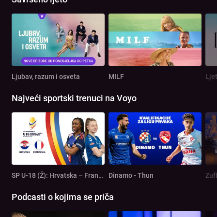
Ljubav, razum i osveta
MILF
Lje
Najveći sportski trenuci na Voyo
SP U-18 (Ž): Hrvatska – Francuska
Dinamo - Thun
Zuf
Podcasti o kojima se priča