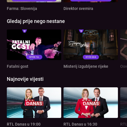
Farma: Slovenija
Direktor svemira
Gledaj prije nego nestane
Fatalni gost
Misterij izgubljene rijeke
Osv
Najnovije vijesti
RTL Danas u 19:00
RTL Danas u 16:30
RTL