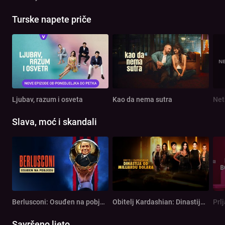
Turske napete priče
Ljubav, razum i osveta
Kao da nema sutra
Net
Slava, moć i skandali
Berlusconi: Osuđen na pobjedu
Obitelj Kardashian: Dinastija od milijardu dolara
Prl
Savršeno ljeto