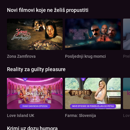
Novi filmovi koje ne želiš propustiti
Zona Zamfirova
Posljednji krug momci
Pre
Reality za guilty pleasure
Love Island UK
Farma: Slovenija
Lov
Krimi uz dozu humora