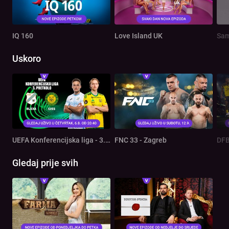
IQ 160
Love Island UK
Sam
Uskoro
UEFA Konferencijska liga - 3. pretkolo: Rijeka - Ilves
FNC 33 - Zagreb
DFB
Gledaj prije svih