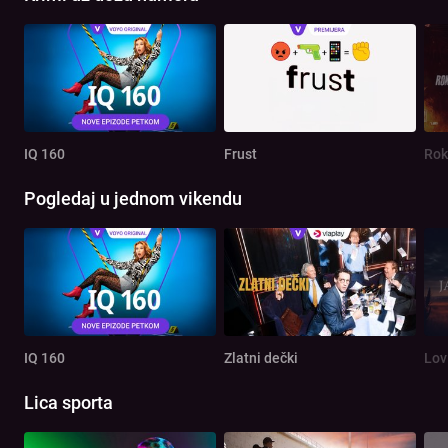
IQ 160
Frust
Rok
Pogledaj u jednom vikendu
IQ 160
Zlatni dečki
Lov
Lica sporta