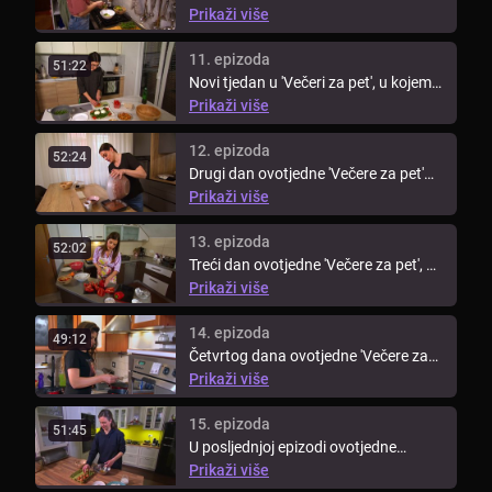
'Večere za pet' uz kandidatkinje ...
Prikaži više
11. epizoda
51:22
Novi tjedan u 'Večeri za pet', u kojem
sudjeluju kandidatkinje iz ...
Prikaži više
12. epizoda
52:24
Drugi dan ovotjedne 'Večere za pet'
kuha Milica! Kako je protekla ...
Prikaži više
13. epizoda
52:02
Treći dan ovotjedne 'Večere za pet', uz
kandidatkinje showa 'Gospodin ...
Prikaži više
14. epizoda
49:12
Četvrtog dana ovotjedne 'Večere za
pet' Valentina će svojim jelima ...
Prikaži više
15. epizoda
51:45
U posljednjoj epizodi ovotjedne
'Večere za pet' kuha Vanja, koja je u ...
Prikaži više