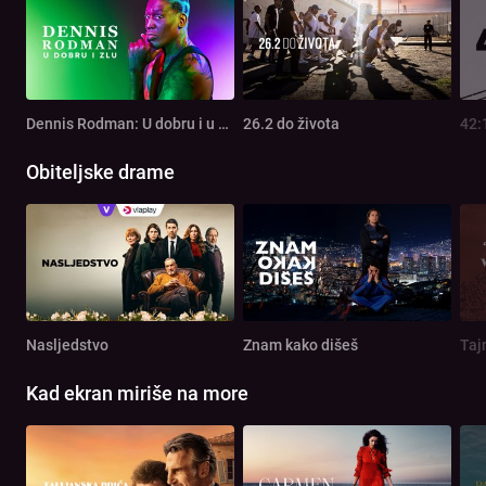
Dennis Rodman: U dobru i u zlu
26.2 do života
42:
Obiteljske drame
Nasljedstvo
Znam kako dišeš
Taj
Kad ekran miriše na more