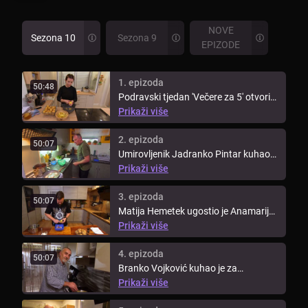
NOVE
Sezona 10
Sezona 9
EPIZODE
1. epizoda
50:48
Podravski tjedan 'Večere za 5' otvorila
je Anamarija Šimunić, koja je ...
Prikaži više
2. epizoda
50:07
Umirovljenik Jadranko Pintar kuhao
je za svoje protukandidate drugi ...
Prikaži više
3. epizoda
50:07
Matija Hemetek ugostio je Anamariju,
Jadranka, Mladena i Branka u ...
Prikaži više
4. epizoda
50:07
Branko Vojković kuhao je za
podravsku ekipu četvrti dan
Prikaži više
ovotjedne ...