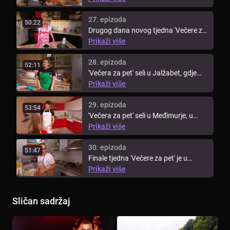
27. epizoda
50:22
Drugog dana novog tjedna 'Večere za
pet' ekipa seli u Međimurje, ...
Prikaži više
28. epizoda
52:11
'Večera za pet' seli u Jalžabet, gdje
Slađana dočekuje ekipu domaćom ...
Prikaži više
29. epizoda
53:54
'Večera za pet' seli u Međimurje, u
Sveti Martin na Muri, gdje ...
Prikaži više
30. epizoda
51:47
Finale tjedna 'Večere za pet' je u
Strahonincu, gdje je domačica ...
Prikaži više
Sličan sadržaj