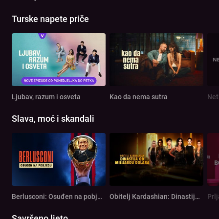
Turske napete priče
Ljubav, razum i osveta
Kao da nema sutra
Net
Slava, moć i skandali
Berlusconi: Osuđen na pobjedu
Obitelj Kardashian: Dinastija od milijardu dolara
Prl
Savršeno ljeto