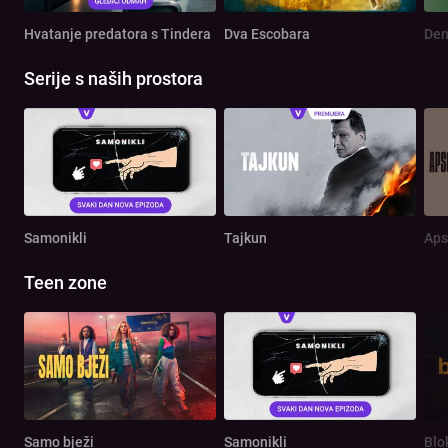
Hvatanje predatora s Tindera
Dva Escobara
Serije s naših prostora
Samonikli
Tajkun
Aps
Teen zone
Samo bježi
Samonikli
Blo