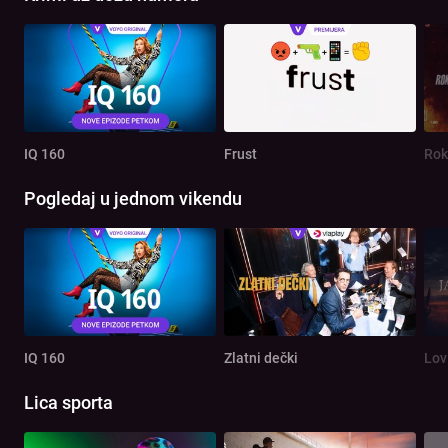
IQ 160
Frust
Rok
Pogledaj u jednom vikendu
IQ 160
Zlatni dečki
Lov
Lica sporta