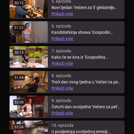
5. epizoda
50:12
Novi tjedan 'Večere za 5' gledatelje
vodi u Podravinu, točnije, ...
Prikaži više
6. epizoda
51:21
Kandidatkinja showa 'Gospodin
Savršeni', Sarah, otvorila je novi ...
Prikaži više
7. epizoda
50:15
Kako će se Ana iz 'Gospodina
Savršenog' snaći u kuhinji i što je ...
Prikaži više
8. epizoda
51:44
Treći dan ovog tjedna u 'Večeri za pet'
djevojke iz 'Gospodina ...
Prikaži više
9. epizoda
52:08
Četvrti dan ovotjedne 'Večere za pet'
uz kandidatkinje showa ...
Prikaži više
10. epizoda
53:36
U posljednjoj ovotjednoj emisiji