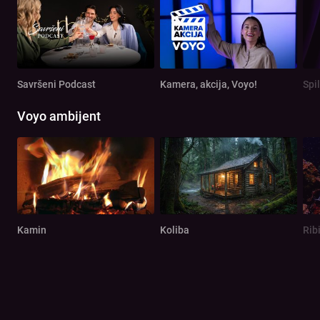
Savršeni Podcast
Kamera, akcija, Voyo!
Spi
Voyo ambijent
Kamin
Koliba
Rib