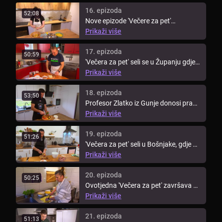
16. epizoda
52:08
Nove epizode 'Večere za pet'
započinju u Vukovarsko-srijemskoj ...
Prikaži više
17. epizoda
50:59
'Večera za pet' seli se u Županju gdje
je goste ugostio veseli ...
Prikaži više
18. epizoda
53:50
Profesor Zlatko iz Gunje donosi pravu
slavonsku feštu u svoju ...
Prikaži više
19. epizoda
51:26
'Večera za pet' seli u Bošnjake, gdje se
nakon 15 godina vraća frizer ...
Prikaži više
20. epizoda
50:25
Ovotjedna 'Večera za pet' završava u
Gradištu, gdje Željka priprema ...
Prikaži više
21. epizoda
51:13