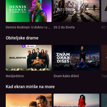
Dennis Rodman: U dobru i u zlu
26.2 do života
42:
Obiteljske drame
Nasljedstvo
Znam kako dišeš
Taj
Kad ekran miriše na more