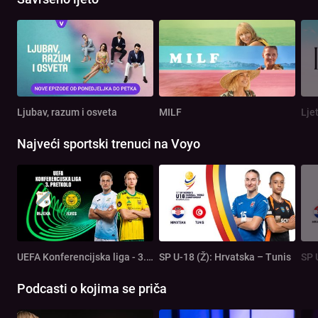
Ljubav, razum i osveta
MILF
Lje
Najveći sportski trenuci na Voyo
UEFA Konferencijska liga - 3. pretkolo: Rijeka - Ilves
SP U-18 (Ž): Hrvatska – Tunis
SP 
Podcasti o kojima se priča