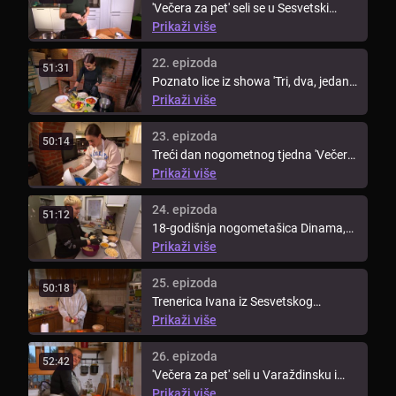
'Večera za pet' seli se u Sesvetski
Kraljevec, gdje će domaćica Ana ...
Prikaži više
22. epizoda
51:31
Poznato lice iz showa 'Tri, dva, jedan,
kuhaj!', Dina, spaja nogomet ...
Prikaži više
23. epizoda
50:14
Treći dan nogometnog tjedna 'Večera
za pet' vodi nas u Lupoglav, gdje ...
Prikaži više
24. epizoda
51:12
18-godišnja nogometašica Dinama,
Dorotea, zakoračila je iz terena u ...
Prikaži više
25. epizoda
50:18
Trenerica Ivana iz Sesvetskog
Kraljevca dolazi na red u tjednu ...
Prikaži više
26. epizoda
52:42
'Večera za pet' seli u Varaždinsku i
Međimursku županiju. Tjedan ...
Prikaži više