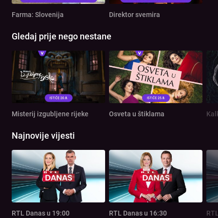
Farma: Slovenija
Direktor svemira
Gledaj prije nego nestane
Misterij izgubljene rijeke
Osveta u štiklama
Kal
Najnovije vijesti
RTL Danas u 19:00
RTL Danas u 16:30
RTL