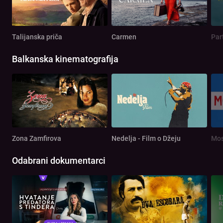
Talijanska priča
Carmen
Par
Balkanska kinematografija
Zona Zamfirova
Nedelja - Film o Džeju
Mos
Odabrani dokumentarci