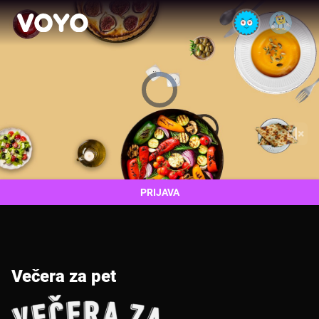
Video
Player
is
loading.
PRIJAVA
Večera za pet