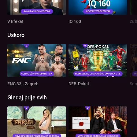
V Efekat
IQ 160
Zuf
Uskoro
FNC 33 - Zagreb
DFB-Pokal
Sen
Gledaj prije svih