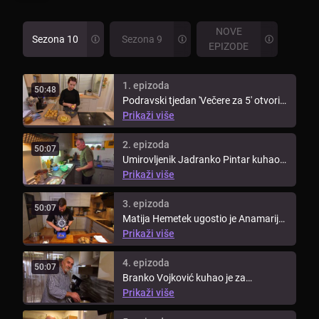
NOVE
Sezona 10
Sezona 9
EPIZODE
1. epizoda
50:48
Podravski tjedan 'Večere za 5' otvorila
je Anamarija Šimunić, koja je ...
Prikaži više
2. epizoda
50:07
Umirovljenik Jadranko Pintar kuhao
je za svoje protukandidate drugi ...
Prikaži više
3. epizoda
50:07
Matija Hemetek ugostio je Anamariju,
Jadranka, Mladena i Branka u ...
Prikaži više
4. epizoda
50:07
Branko Vojković kuhao je za
podravsku ekipu četvrti dan
Prikaži više
ovotjedne ...