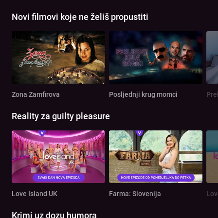
Novi filmovi koje ne želiš propustiti
Zona Zamfirova
Posljednji krug momci
Pre
Reality za guilty pleasure
Love Island UK
Farma: Slovenija
Lov
Krimi uz dozu humora