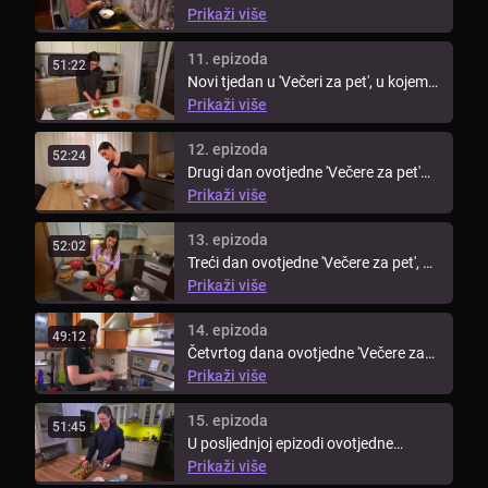
'Večere za pet' uz kandidatkinje ...
Prikaži više
11. epizoda
51:22
Novi tjedan u 'Večeri za pet', u kojem
sudjeluju kandidatkinje iz ...
Prikaži više
12. epizoda
52:24
Drugi dan ovotjedne 'Večere za pet'
kuha Milica! Kako je protekla ...
Prikaži više
13. epizoda
52:02
Treći dan ovotjedne 'Večere za pet', uz
kandidatkinje showa 'Gospodin ...
Prikaži više
14. epizoda
49:12
Četvrtog dana ovotjedne 'Večere za
pet' Valentina će svojim jelima ...
Prikaži više
15. epizoda
51:45
U posljednjoj epizodi ovotjedne
'Večere za pet' kuha Vanja, koja je u ...
Prikaži više