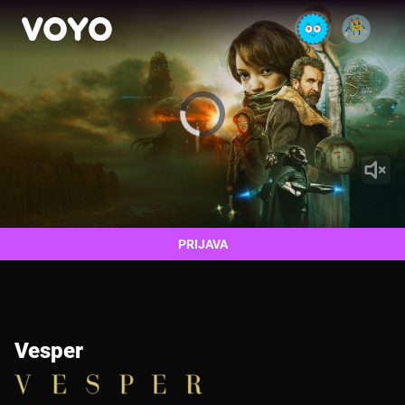
Video
Player
is
loading.
PRIJAVA
Vesper