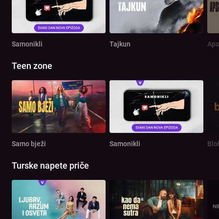
Samonikli
Tajkun
Aps
Teen zone
Samo bježi
Samonikli
Blo
Turske napete priče