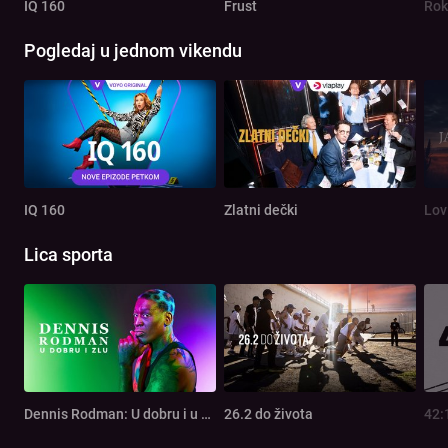
IQ 160
Frust
Rok
Pogledaj u jednom vikendu
IQ 160
Zlatni dečki
Lov
Lica sporta
Dennis Rodman: U dobru i u zlu
26.2 do života
42: