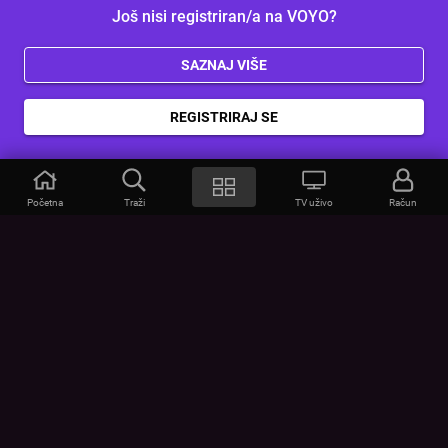
Još nisi registriran/a na VOYO?
SAZNAJ VIŠE
REGISTRIRAJ SE
Početna
Traži
TV uživo
Račun
VOYO
POMOĆ
Često postavljana pitanja
Kontakt
Cjenik
Povezivanje uređaja
Vizualna upozorenja
Provjerite vezu
UVJETI
UREĐAJI