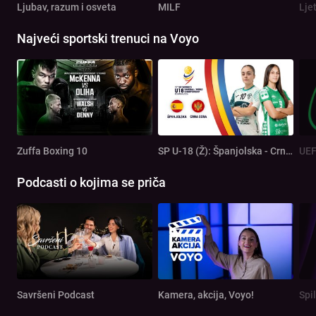
Ljubav, razum i osveta
MILF
Lje
Najveći sportski trenuci na Voyo
Zuffa Boxing 10
SP U-18 (Ž): Španjolska - Crna Gora
Podcasti o kojima se priča
Savršeni Podcast
Kamera, akcija, Voyo!
Spi