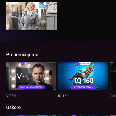
Preporučujemo
V Efekat
IQ 160
Zuf
Uskoro