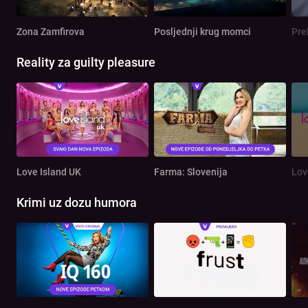
Zona Zamfirova
Posljednji krug momci
Pre
Reality za guilty pleasure
Love Island UK
Farma: Slovenija
Lov
Krimi uz dozu humora