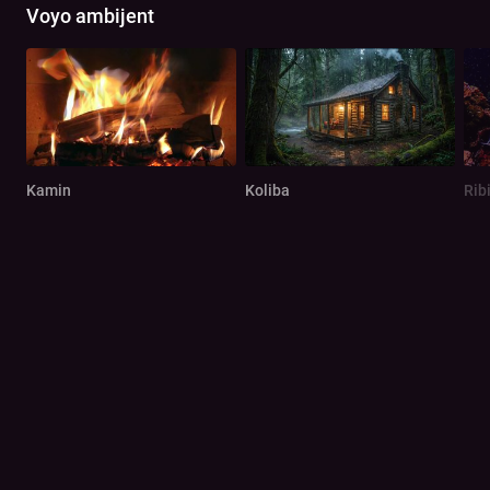
Voyo ambijent
Kamin
Koliba
Rib