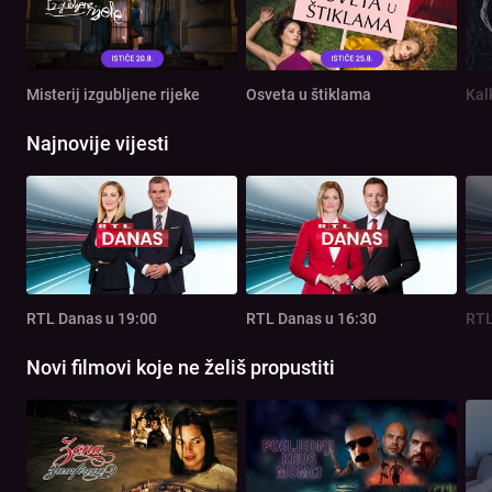
Misterij izgubljene rijeke
Osveta u štiklama
Kal
Najnovije vijesti
RTL Danas u 19:00
RTL Danas u 16:30
RTL
Novi filmovi koje ne želiš propustiti