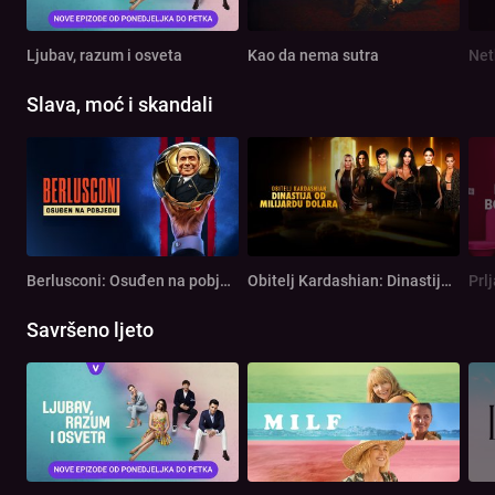
Ljubav, razum i osveta
Kao da nema sutra
Net
Slava, moć i skandali
Berlusconi: Osuđen na pobjedu
Obitelj Kardashian: Dinastija od milijardu dolara
Prl
Savršeno ljeto