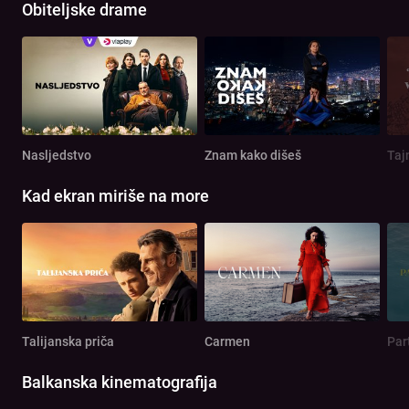
Obiteljske drame
Nasljedstvo
Znam kako dišeš
Taj
Kad ekran miriše na more
Talijanska priča
Carmen
Par
Balkanska kinematografija