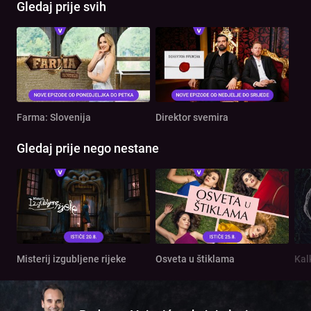
Gledaj prije svih
Farma: Slovenija
Direktor svemira
Gledaj prije nego nestane
Misterij izgubljene rijeke
Osveta u štiklama
Kal