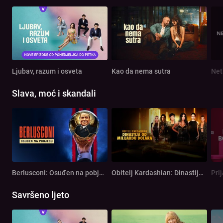
Ljubav, razum i osveta
Kao da nema sutra
Net
Slava, moć i skandali
Berlusconi: Osuđen na pobjedu
Obitelj Kardashian: Dinastija od milijardu dolara
Prl
Savršeno ljeto