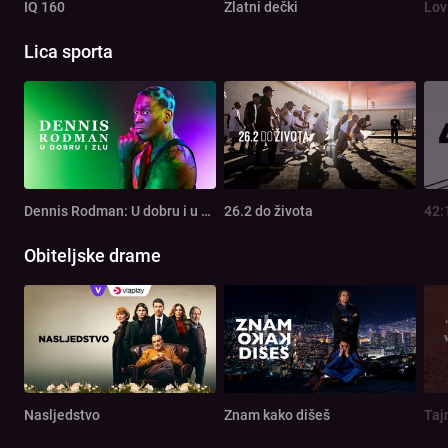
IQ 160
Zlatni dečki
Lov
Lica sporta
Dennis Rodman: U dobru i u zlu
26.2 do života
42:
Obiteljske drame
Nasljedstvo
Znam kako dišeš
Taj