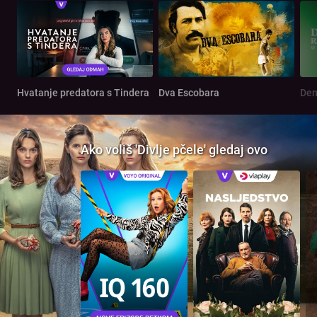
Hvatanje predatora s Tindera
Dva Escobara
Ako voliš 'Divlje pčele' gledaj ovo