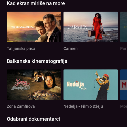
Kad ekran miriše na more
Talijanska priča
Carmen
Par
Balkanska kinematografija
Zona Zamfirova
Nedelja - Film o Džeju
Mos
Odabrani dokumentarci