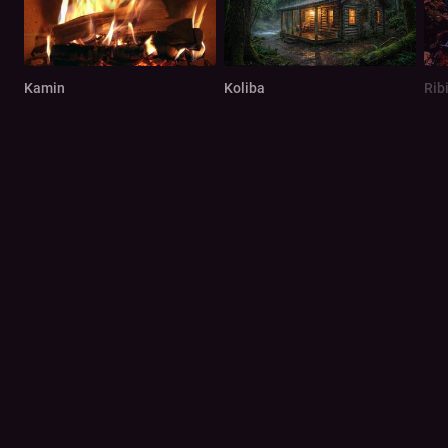
Kamin
Koliba
Rib