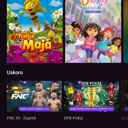
Uskoro
FNC 33 - Zagreb
DFB-Pokal
Sen