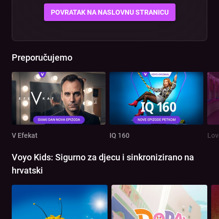
POVRATAK NA NASLOVNU STRANICU
Preporučujemo
V Efekat
IQ 160
Lov
Voyo Kids: Sigurno za djecu i sinkronizirano na
hrvatski