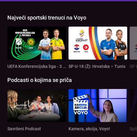
Najveći sportski trenuci na Voyo
UEFA Konferencijska liga - 3. pretkolo: Rijeka - Ilves
SP U-18 (Ž): Hrvatska – Tunis
SP 
Podcasti o kojima se priča
Savršeni Podcast
Kamera, akcija, Voyo!
Spi