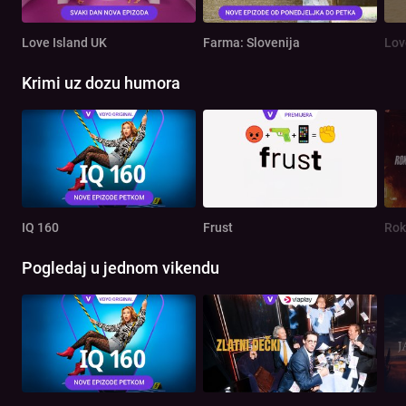
Love Island UK
Farma: Slovenija
Lov
Krimi uz dozu humora
IQ 160
Frust
Rok
Pogledaj u jednom vikendu