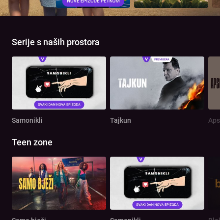
Serije s naših prostora
Samonikli
Tajkun
Aps
Teen zone