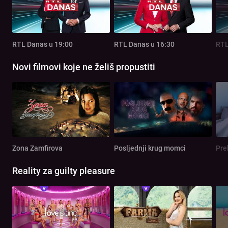
RTL Danas u 19:00
RTL Danas u 16:30
RTL
Novi filmovi koje ne želiš propustiti
Zona Zamfirova
Posljednji krug momci
Pre
Reality za guilty pleasure