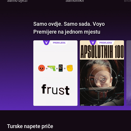
Samo bježi
Samonikli
Blo
Samo ovdje. Samo sada. Voyo
Premijere na jednom mjestu
Turske napete priče