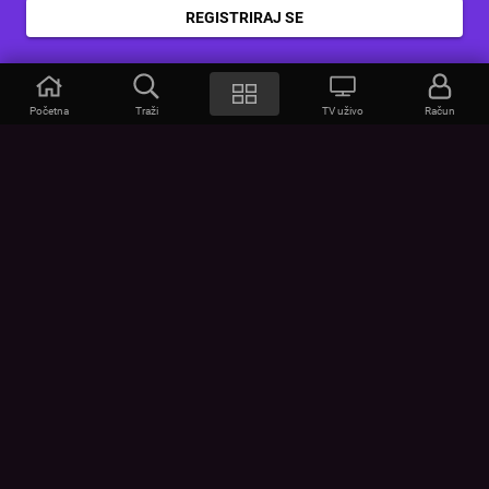
REGISTRIRAJ SE
Početna
Traži
TV uživo
Račun
VOYO
POMOĆ
Često postavljana pitanja
Kontakt
Cjenik
Povezivanje uređaja
Vizualna upozorenja
Provjerite vezu
UVJETI
UREĐAJI